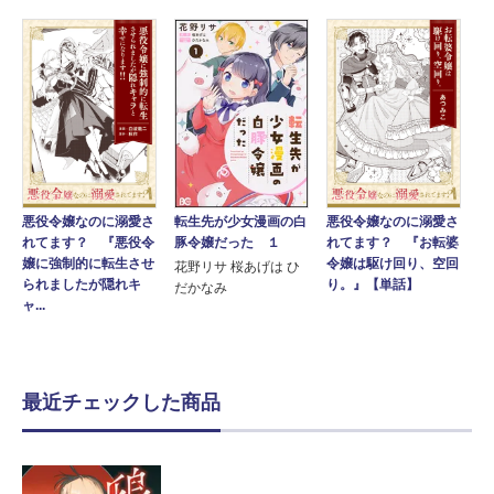
転生先が少女漫画の白
悪役令嬢なのに溺愛さ
悪役令嬢なのに溺愛さ
豚令嬢だった １
れてます？ 『悪役令
れてます？ 『お転婆
嬢に強制的に転生させ
令嬢は駆け回り、空回
花野リサ 桜あげは ひ
られましたが隠れキ
り。』【単話】
だかなみ
ャ...
最近チェックした商品