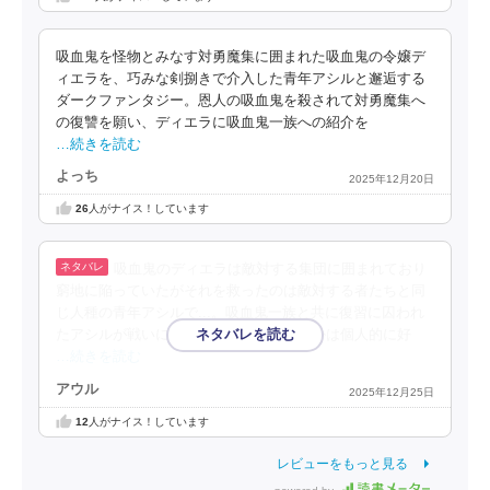
吸血鬼を怪物とみなす対勇魔集に囲まれた吸血鬼の令嬢デ
ィエラを、巧みな剣捌きで介入した青年アシルと邂逅する
ダークファンタジー。恩人の吸血鬼を殺されて対勇魔集へ
の復讐を願い、ディエラに吸血鬼一族への紹介を
…続きを読む
よっち
2025年12月20日
26
人がナイス！しています
吸血鬼のディエラは敵対する集団に囲まれており
窮地に陥っていたがそれを救ったのは敵対する者たちと同
じ人種の青年アシルで...。吸血鬼一族と共に復習に囚われ
たアシルが戦いに繰り出す物語。設定とかは個人的に好
…続きを読む
アウル
2025年12月25日
12
人がナイス！しています
レビューをもっと見る