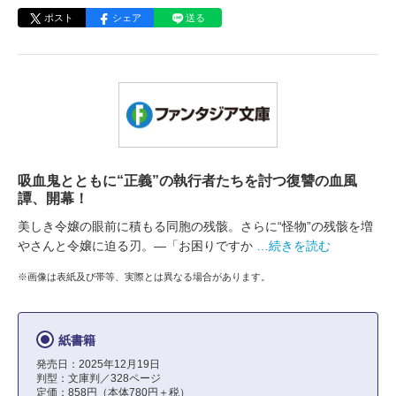
ポスト
シェア
送る
吸血鬼とともに“正義”の執行者たちを討つ復讐の血風
譚、開幕！
美しき令嬢の眼前に積もる同胞の残骸。さらに“怪物”の残骸を増
やさんと令嬢に迫る刃。―「お困りですか
…続きを読む
※画像は表紙及び帯等、実際とは異なる場合があります。
紙書籍
発売日：2025年12月19日
判型：文庫判／328ページ
定価：858円（本体780円＋税）