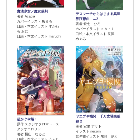
魔法少女ノ魔女裁判
デスマーチからはじまる異世
著者 Acacia
界狂想曲 …2
カバーイラスト 梅まろ
著者 愛七 ひろ
口絵・本文イラスト すがわ
カバーイラスト ｓｈｒｉ
ら おむ
口絵・本文イラスト 長浜
口絵・本文イラスト maruchi
めぐみ
4位
5位
ヤエブキ機関 千万丈塔踏破
超かぐや姫！
録２
原作 スタジオクロマト・ス
著者 安里 アサト
タジオコロリド
イラスト necomi
著者 桐山 なると
世界観イラスト 尾崎 伊万
口絵・本文イラスト うらた