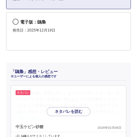
電子版：鴟梟
発売日：2025年12月19日
「鴟梟」感想・レビュー
※ユーザーによる個人の感想です
鴟梟：邪悪な行い、または心の正しくない者。タ
イトルでもろすじが語るに落ちるような本が量産されてい
るなかこの命名は潔い（を通り越して渋い。中身がどうか
は読んでからという話）。編集部曰く「今こそ本気でかっ
…続きを読む
中玉ケビン砂糖
2026年02月08日
148
人がナイス！しています