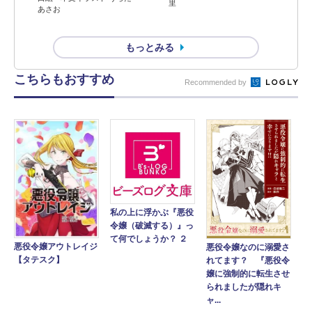
里
あさお
もっとみる
こちらもおすすめ
Recommended by
私の上に浮かぶ『悪役
令嬢（破滅する）』っ
て何でしょうか？ ２
悪役令嬢アウトレイジ
悪役令嬢なのに溺愛さ
【タテスク】
れてます？ 『悪役令
嬢に強制的に転生させ
られましたが隠れキ
ャ...