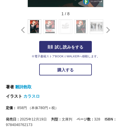
1
/
8
試し読みをする
※電子書籍ストアBOOK☆WALKERへ移動します。
購入する
著者
雛詩飽取
イラスト
カラスロ
定価：
858
円
（本体
780
円＋税）
発売日：
2025年12月19日
判型：
文庫判
ページ数：
328
ISBN：
9784040762173