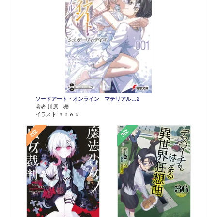
ソードアート・オンライン マテリアル…2
著者 川原 礫
イラスト ａｂｅｃ
2位
3位