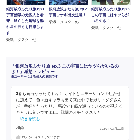
銀河放浪ふたり旅 ep.1
銀河放浪ふたり旅 ep.2
銀河放浪ふたり旅 ep.3
宇宙監獄の元囚人と看
宇宙ウナギ出没注意！
この宇宙にはヤツらが
守、滅亡した地球を離
いるのさ！
榮織 タスク 他
れ星の彼方を目指しま
榮織 タスク 他
す
榮織 タスク 他
「銀河放浪ふたり旅 ep.3 この宇宙にはヤツらがいるの
さ！」感想・レビュー
※ユーザーによる個人の感想です
3巻も面白かったですね！ カイトとエモーションの組合せ
に加えて、色々新キャラも出て来た中でセガリ・ググさん
が一番好きだったり。 悪役でも筋が通っているのが見える
キャラは良いですよね。戦闘のオチもクスリと
…続きを読む
和尚
2026年03月11日
33
人がナイス！しています