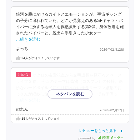
銀河を股にかけるカイトとエモーションが、宇宙ギャング
の子分に追われていた、どこか見覚えのあるSFキャラ・バ
イパーに扮する地球人を偶然救出する第3弾。身体改造を施
されたバイパーと、脱出を手引きした少女クー
…続きを読む
よっち
2026年02月12日
24
人がナイス！しています
マクロの友愛視点から文明成長を見守るスペース
ライフ３巻。 今回のテーマは偽物（コスプレ）の矜持。絶
妙なハードボイルドになり切れないサラリーマン思想のお
っさんが絶妙に泣ける。普通に働いていて、でも子供っ
…続きを読む
のれん
2026年02月17日
15
人がナイス！しています
レビューをもっと見る
powered by