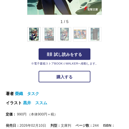
1
/
5
試し読みをする
※電子書籍ストアBOOK☆WALKERへ移動します。
購入する
著者
榮織 タスク
イラスト
黒井 ススム
定価：
990
円
（本体
900
円＋税）
発売日：
2026年02月10日
判型：
文庫判
ページ数：
244
ISBN：