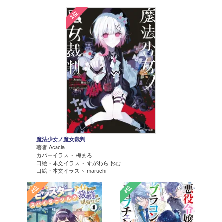
1位
魔法少女ノ魔女裁判
著者 Acacia
カバーイラスト 梅まろ
口絵・本文イラスト すがわら おむ
口絵・本文イラスト maruchi
2位
3位