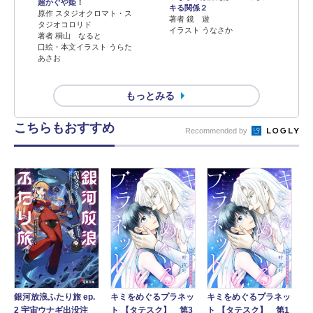
超かぐや姫！
キる関係２
原作 スタジオクロマト・ス
著者 鏡 遊
タジオコロリド
イラスト うなさか
著者 桐山 なると
口絵・本文イラスト うらた
あさお
もっとみる
こちらもおすすめ
Recommended by
銀河放浪ふたり旅 ep.
キミをめぐるプラネッ
キミをめぐるプラネッ
2 宇宙ウナギ出没注
ト 【タテスク】 第3
ト 【タテスク】 第1