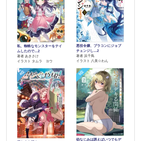
悪役令嬢、ブラコンにジョブ
私、蜘蛛なモンスターをテイ
チェンジし…2
ムしたので…2
著者 浜千鳥
著者 あきさけ
イラスト 八美☆わん
イラスト タムラ ヨウ
4位
5位
幼なじみは誘えばいつでもデ