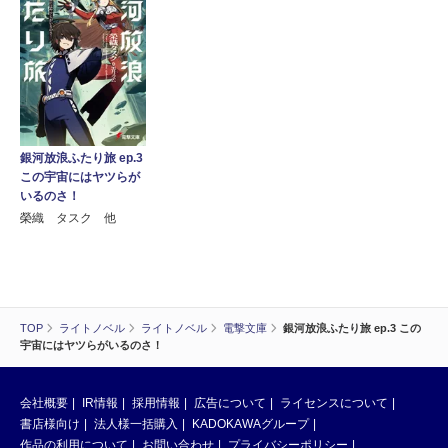
銀河放浪ふたり旅 ep.3
この宇宙にはヤツらが
いるのさ！
榮織 タスク 他
TOP
ライトノベル
ライトノベル
電撃文庫
銀河放浪ふたり旅 ep.3 この
宇宙にはヤツらがいるのさ！
会社概要
IR情報
採用情報
広告について
ライセンスについて
書店様向け
法人様一括購入
KADOKAWAグループ
作品の利用について
お問い合わせ
プライバシーポリシー