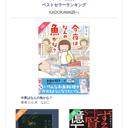
ベストセラーランキング
KADOKAWA調べ
1位
今夜はなんの魚かな？
著者 たかぎ なおこ
2位
3位