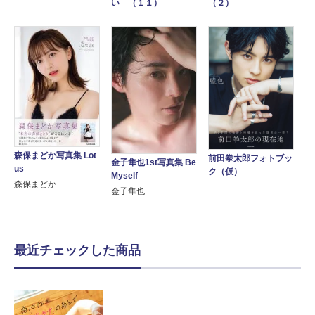
い （１１）
（２）
森保まどか写真集 Lot
前田拳太郎フォトブッ
金子隼也1st写真集 Be
us
ク（仮）
Myself
森保まどか
金子隼也
最近チェックした商品