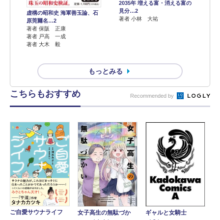
2035年 増える富・消える富の
見分…2
虚構の昭和史 海軍善玉論、石
著者 小林 大祐
原莞爾名…2
著者 保阪 正康
著者 戸高 一成
著者 大木 毅
もっとみる
こちらもおすすめ
Recommended by
ご自愛サウナライフ
女子高生の無駄づか
ギャルと女騎士