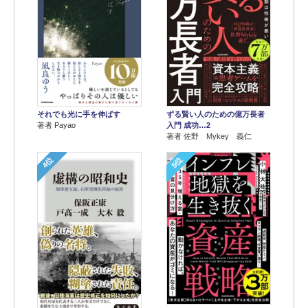
それでも光に手を伸ばす
ずる賢い人のための億万長者
著者 Payao
入門 成功…2
著者 佐野 Mykey 義仁
4位
5位