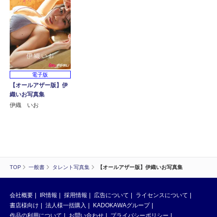
電子版
【オールアザー版】伊
織いお写真集
伊織 いお
TOP
一般書
タレント写真集
【オールアザー版】伊織いお写真集
会社概要
IR情報
採用情報
広告について
ライセンスについて
書店様向け
法人様一括購入
KADOKAWAグループ
作品の利用について
お問い合わせ
プライバシーポリシー