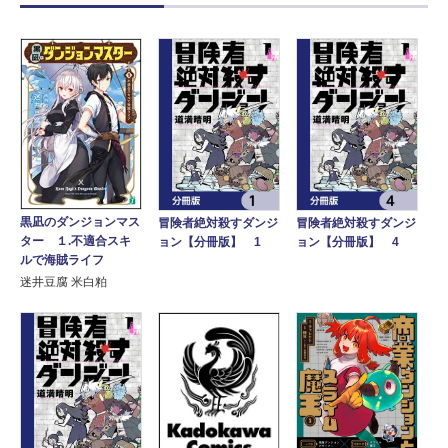
黒凪のダンジョンマス
冒険者絶対殺すダンジ
冒険者絶対殺すダンジ
ター １.不適合スキ
ョン【分冊版】 1
ョン【分冊版】 4
ルで海賊ライフ
迷井豆腐 米白粕