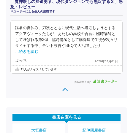
「魔神殺しの帰還勇者、現代ダンジョンでも無双する３」感
想・レビュー
※ユーザーによる個人の感想です
猛暑の夏休み。刀護とともに現代生活へ適応しようとする
アクアヴィータたちが、あだしの高校の合宿に臨時講師と
して呼ばれる第3弾。臨時講師として筋肉痛で生徒が次々リ
タイヤする中、テント設営やBBQで大活躍したり
…続きを読む
よっち
2026年03月01日
21
人がナイス！しています
powered by
書店在庫を見る
大垣書店
紀伊國屋書店