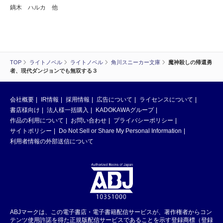
鏑木 ハルカ 他
TOP
ライトノベル
ライトノベル
角川スニーカー文庫
魔神殺しの帰還勇
者、現代ダンジョンでも無双する３
会社概要
IR情報
採用情報
広告について
ライセンスについて
書店様向け
法人様一括購入
KADOKAWAグループ
作品の利用について
お問い合わせ
プライバシーポリシー
サイトポリシー
Do Not Sell or Share My Personal Information
利用者情報の外部送信について
ABJマークは、この電子書店・電子書籍配信サービスが、著作権者からコン
テンツ使用許諾を得た正規版配信サービスであることを示す登録商標（登録