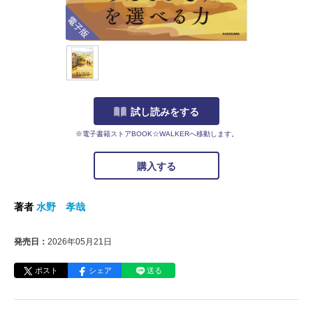
電子版
試し読みをする
※電子書籍ストアBOOK☆WALKERへ移動します。
購入する
著者
水野 孝哉
発売日：
2026年05月21日
ポスト
シェア
送る