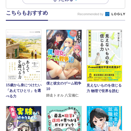
こちらもおすすめ
Recommended by
僕と彼女のゲーム戦争
15歳から身につけたい
見えないものを信じる
10
「あえてひとり」を選
力 物理で世界を読む
師走トオル 八宝備仁
べる力