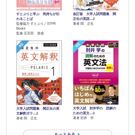
すとぷりと学ぶ 気持ちが伝
改訂版 大学入試問題集 関
わることば
正生の英語…2
監修協力 すとぷり／STPR
著者 関 正生
Books
監修 五百田 達成
4位
5位
大学入試 肘井学の 読解の
大学入試問題集 関正生の英
ための英文…2
文解釈ポラ…2
著者 肘井 学
著者 関 正生
もっとみる