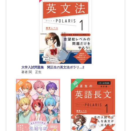
大学入試問題集 関正生の英文法ポラリ…2
著者 関 正生
2位
3位