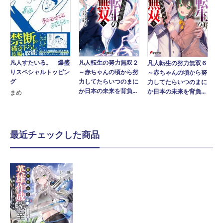
凡人転生の努力無双２
凡人すたいる。 爆盛
凡人転生の努力無双６
～赤ちゃんの頃から努
りスペシャルトッピン
～赤ちゃんの頃から努
力してたらいつのまに
グ
力してたらいつのまに
か日本の未来を背負...
か日本の未来を背負...
まめ
最近チェックした商品