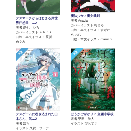
魔法少女ノ魔女裁判
デスマーチからはじまる異世
著者 Acacia
界狂想曲 …2
カバーイラスト 梅まろ
著者 愛七 ひろ
口絵・本文イラスト すがわ
カバーイラスト ｓｈｒｉ
ら おむ
口絵・本文イラスト 長浜
口絵・本文イラスト maruchi
めぐみ
4位
5位
デスゲームに巻き込まれた山
ほうかごがかり７ 立穎小学校
本さん、気…2
著者 甲田 学人
著者 ぽち
イラスト ぴおてぐ
イラスト 久賀 フーナ