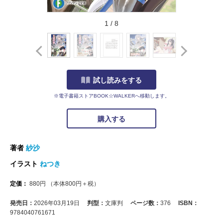
1
/
8
試し読みをする
※電子書籍ストアBOOK☆WALKERへ移動します。
購入する
著者
紗沙
イラスト
ねつき
定価：
880
円
（本体
800
円＋税）
発売日：
2026年03月19日
判型：
文庫判
ページ数：
376
ISBN：
9784040761671