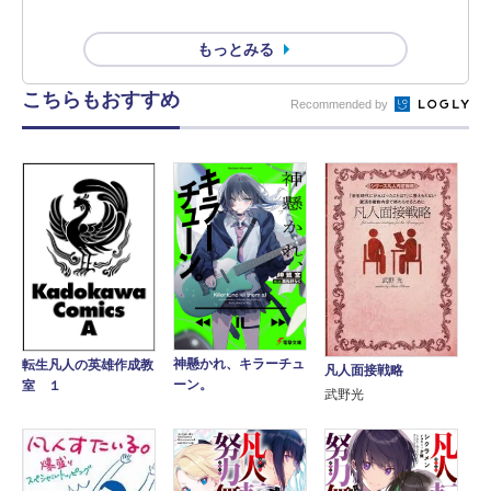
もっとみる
こちらもおすすめ
Recommended by
神懸かれ、キラーチュ
転生凡人の英雄作成教
凡人面接戦略
ーン。
室 １
武野光