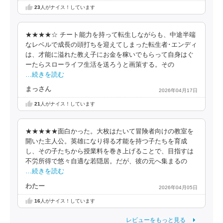
23
人がナイス！しています
★★★★☆ チート能力を持って転生しながらも、中途半端
なレベルで成長の頭打ちを迎えてしまった転生者･エンディ
は、才能に溢れた教え子にお金を稼いでもらって自身はぐ
ーたらスローライフ生活を送ろうと画策する。その
…続きを読む
まっさん
2026年04月17日
21
人がナイス！しています
★★★★★面白かった。大枚はたいて冒険者向けの教室を
開いた主人公。英雄になり得る才能を持つ子たちを育成
し、その子たちから授業料を巻き上げることで、目指すは
不労所得で悠々自適な若隠居。だが、彼の元へ集まるの
…続きを読む
わたー
2026年04月05日
16
人がナイス！しています
レビューをもっと見る