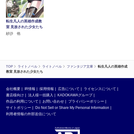
転生凡人の英雄作成教
室 見放された少女たち
紗沙 他
TOP
ライトノベル
ライトノベル
ファンタジア文庫
転生凡人の英雄作成
教室 見放された少女たち
会社概要
IR情報
採用情報
広告について
ライセンスについて
書店様向け
法人様一括購入
KADOKAWAグループ
作品の利用について
お問い合わせ
プライバシーポリシー
サイトポリシー
Do Not Sell or Share My Personal Information
利用者情報の外部送信について