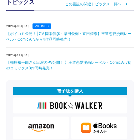
トピックス
この書誌の関連トピックス一覧へ
2026年06月04日
PRTIMES
【ボイコミ公開！│CV:岡本信彦・増田俊樹・直田姫奈】王道恋愛漫画レー
ベル・Comic Ailyから4作品同時発売！
2025年11月04日
【梅原裕一郎さん出演のPV公開！ 】王道恋愛漫画レーベル・Comic Aily初
のコミックス3作同時発売！
電子版を購入