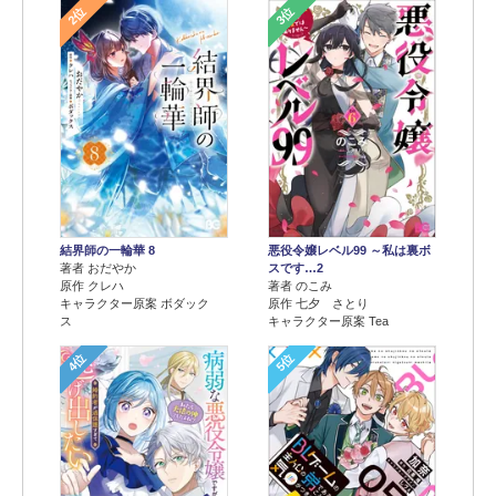
2位
3位
結界師の一輪華 8
悪役令嬢レベル99 ～私は裏ボ
著者 おだやか
スです…2
原作 クレハ
著者 のこみ
キャラクター原案 ボダック
原作 七夕 さとり
ス
キャラクター原案 Tea
4位
5位