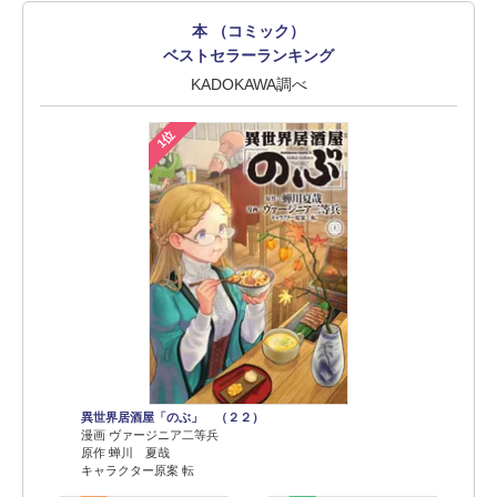
本 （コミック）
ベストセラーランキング
KADOKAWA調べ
1位
異世界居酒屋「のぶ」 （２２）
漫画 ヴァージニア二等兵
原作 蝉川 夏哉
キャラクター原案 転