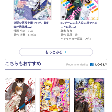
病弱な悪役令嬢ですが、婚約
BLゲームの主人公の弟である
者が過保護…2
ことに気…2
漫画 小箱 ハコ
著者 加奈
原作 沢野 いずみ
原作 花果 唯
キャラクター原案 しヴぇ
もっとみる
こちらもおすすめ
Recommended by