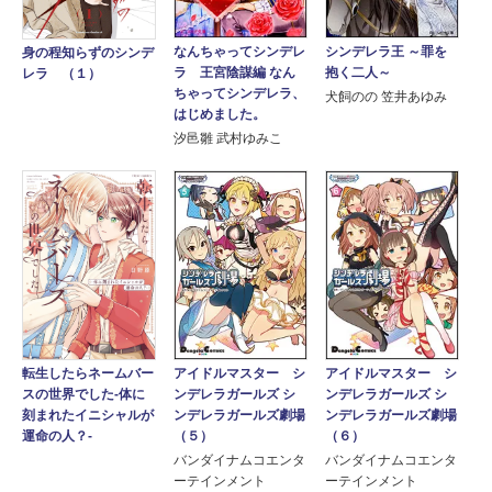
なんちゃってシンデレ
シンデレラ王 ～罪を
身の程知らずのシンデ
ラ 王宮陰謀編 なん
抱く二人～
レラ （１）
ちゃってシンデレラ、
犬飼のの 笠井あゆみ
はじめました。
汐邑雛 武村ゆみこ
アイドルマスター シ
アイドルマスター シ
転生したらネームバー
ンデレラガールズ シ
ンデレラガールズ シ
スの世界でした‐体に
ンデレラガールズ劇場
ンデレラガールズ劇場
刻まれたイニシャルが
（５）
（６）
運命の人？‐
バンダイナムコエンタ
バンダイナムコエンタ
ーテインメント
ーテインメント