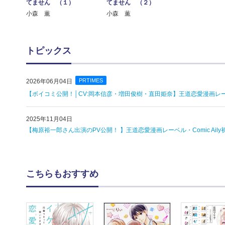
てません （１）
てません （２）
小森 薫
小森 薫
トピックス
PRTIMES
2026年06月04日
【ボイコミ公開！│CV:岡本信彦・増田俊樹・直田姫奈】王道恋愛漫画レーベル
2025年11月04日
【梅原裕一郎さん出演のPV公開！ 】王道恋愛漫画レーベル・Comic Ail
こちらもおすすめ