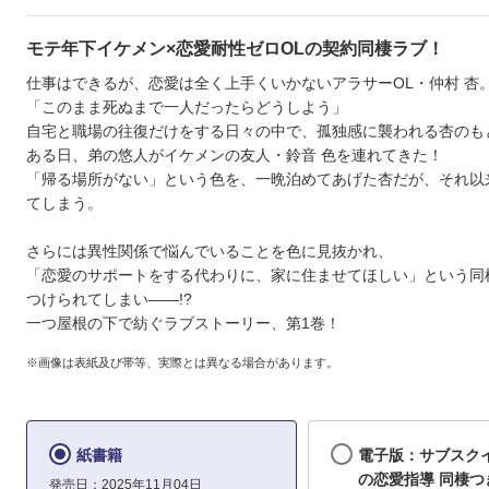
モテ年下イケメン×恋愛耐性ゼロOLの契約同棲ラブ！
仕事はできるが、恋愛は全く上手くいかないアラサーOL・仲村 杏
「このまま死ぬまで一人だったらどうしよう」
自宅と職場の往復だけをする日々の中で、孤独感に襲われる杏のも
ある日、弟の悠人がイケメンの友人・鈴音 色を連れてきた！
「帰る場所がない」という色を、一晩泊めてあげた杏だが、それ以
てしまう。
さらには異性関係で悩んでいることを色に見抜かれ、
「恋愛のサポートをする代わりに、家に住ませてほしい」という同
つけられてしまい――!?
一つ屋根の下で紡ぐラブストーリー、第1巻！
※画像は表紙及び帯等、実際とは異なる場合があります。
紙書籍
電子版：サブスク
の恋愛指導 同棲つ
発売日：2025年11月04日