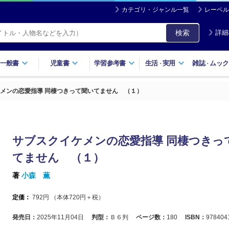
カテゴリ・ジャンル一覧
レーベル
検索
詳細
一般書
児童書
学習参考書
生活
実用
雑誌
ムック
・
・
メンの恋愛指導 同棲つきって聞いてません （１）
サブスクイケメンの恋愛指導 同棲つきっ
てません （１）
著
小森 薫
定価：
792
円 （本体
720
円＋税）
発売日：
2025年11月04日
判型：
Ｂ６判
ページ数：
180
ISBN：
978404