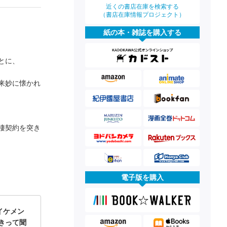
近くの書店在庫を検索する
（書店在庫情報プロジェクト）
紙の本・雑誌を購入する
。
とに、
来妙に懐かれ
棲契約を突き
電子版を購入
イケメン
きって聞