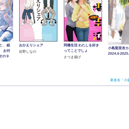
と、 経
おかえりシェア
同棲生活 わたしを好き
小島梨里杏
、 お付
ってことでしょ
佐野しなの
2024.4-2025
その９
さつま揚げ
著者名「小