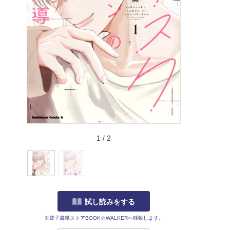
1
/
2
試し読みをする
※電子書籍ストアBOOK☆WALKERへ移動します。