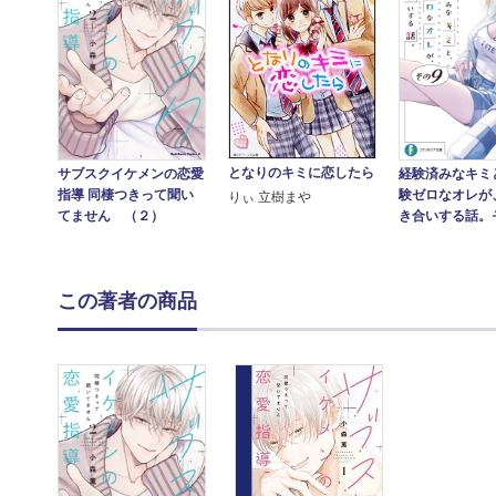
となりのキミに恋したら
経験済みなキミ
サブスクイケメンの恋愛
験ゼロなオレが
指導 同棲つきって聞い
りぃ 立樹まや
き合いする話。
てません （２）
この著者の商品