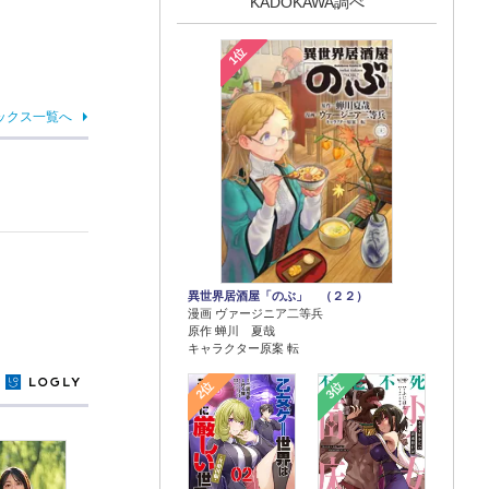
KADOKAWA調べ
1位
ックス一覧へ
異世界居酒屋「のぶ」 （２２）
漫画 ヴァージニア二等兵
原作 蝉川 夏哉
キャラクター原案 転
y
2位
3位