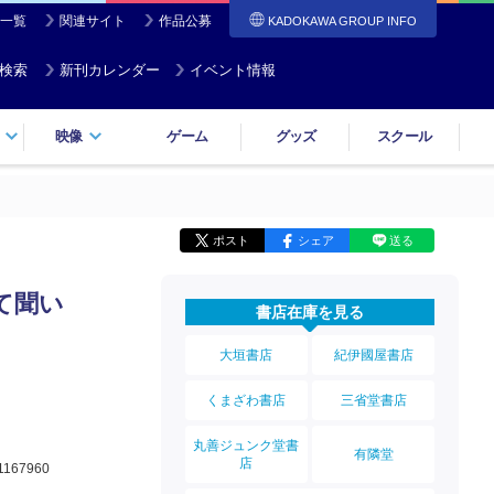
一覧
関連サイト
作品公募
KADOKAWA GROUP INFO
検索
新刊カレンダー
イベント情報
映像
ゲーム
グッズ
スクール
ポスト
シェア
送る
て聞い
書店在庫を見る
大垣書店
紀伊國屋書店
くまざわ書店
三省堂書店
丸善ジュンク堂書
有隣堂
店
1167960