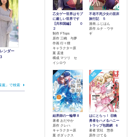
乙女ゲー世界はモブ
不老不死少女の苗床
に厳しい世界です
旅行記 ５
【共和国編】 ０
漫画 ふじはん
２
原作 ルナ・ウサ
制作 FTops
ギ
原作 三嶋 与夢
作画 行々狸
キャラクター原
カレンダー
案 孟達
.3
構成 マツリ セ
イシロウ
4位
5位
森薫」で検索
結界師の一輪華 8
はにとらっ！ 召喚
著者 おだやか
勇者をハメるハニー
原作 クレハ
トラップ包囲網 6
キャラクター原
著者 宮社 惣恭
案 ボダックス
原作 けてる