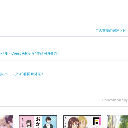
この書誌の関連トピ
・Comic Ailyから4作品同時発売！
y初のコミックス3作同時発売！
Recommended b