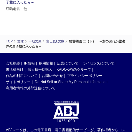
子校に入ったら～
紅猫老君 他
TOP
文庫
一般文庫
富士見L文庫
碧雲物語 二（下） ～女のおれが霊法
界の男子校に入ったら～
会社概要
IR情報
採用情報
広告について
ライセンスについて
書店様向け
法人様一括購入
KADOKAWAグループ
作品の利用について
お問い合わせ
プライバシーポリシー
サイトポリシー
Do Not Sell or Share My Personal Information
利用者情報の外部送信について
ABJマークは、この電子書店・電子書籍配信サービスが、著作権者からコン