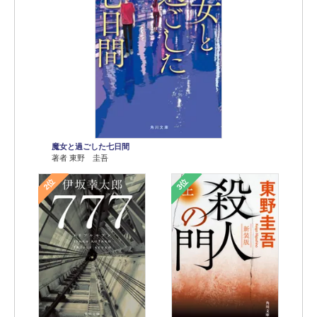
魔女と過ごした七日間
著者 東野 圭吾
2位
3位