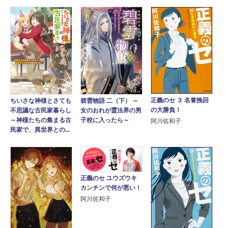
正義のセ ３ 名誉挽回
碧雲物語 二（下） ～
ちいさな神様とさても
の大勝負！
女のおれが霊法界の男
不思議な古民家暮らし
子校に入ったら～
～神様たちの集まる古
阿川佐和子
民家で、異世界との...
正義のセ ユウズウキ
カンチンで何が悪い！
阿川佐和子