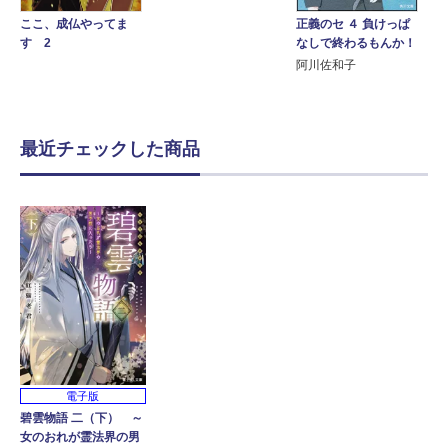
ここ、成仏やってま
正義のセ ４ 負けっぱ
す 2
なしで終わるもんか！
阿川佐和子
最近チェックした商品
電子版
碧雲物語 二（下） ～
女のおれが霊法界の男