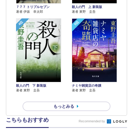
７７７ トリプルセブン
殺人の門 上 新装版
著者 伊坂 幸太郎
著者 東野 圭吾
4位
5位
殺人の門 下 新装版
ナミヤ雑貨店の奇蹟
著者 東野 圭吾
著者 東野 圭吾
もっとみる
こちらもおすすめ
Recommended by