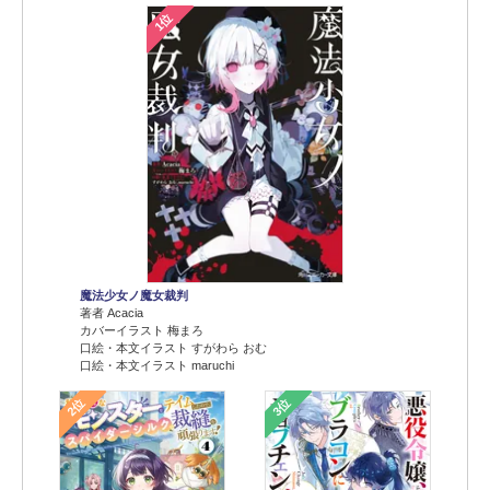
1位
魔法少女ノ魔女裁判
著者 Acacia
カバーイラスト 梅まろ
口絵・本文イラスト すがわら おむ
口絵・本文イラスト maruchi
2位
3位