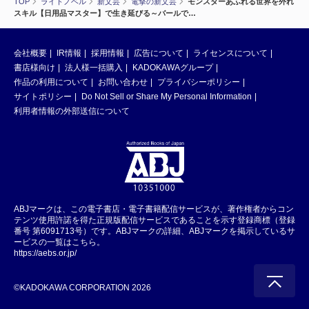
TOP
ライトノベル
新文芸
電撃の新文芸
モンスターあふれる世界を外れ
スキル【日用品マスター】で生き延びる～バールで…
会社概要
IR情報
採用情報
広告について
ライセンスについて
書店様向け
法人様一括購入
KADOKAWAグループ
作品の利用について
お問い合わせ
プライバシーポリシー
サイトポリシー
Do Not Sell or Share My Personal Information
利用者情報の外部送信について
ABJマークは、この電子書店・電子書籍配信サービスが、著作権者からコン
テンツ使用許諾を得た正規版配信サービスであることを示す登録商標（登録
番号 第6091713号）です。ABJマークの詳細、ABJマークを掲示しているサ
ービスの一覧はこちら。
https://aebs.or.jp/
©KADOKAWA CORPORATION 2026