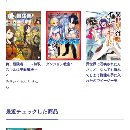
1
ダンジョン教室１
俺、冒険者！ ～無双
異世界に召喚されたん
スキルは平面魔法～
だけど、なんでも斬れ
2
てしまう権能を手に入
れたのでイージーモ
みそたくあん りりん
ー...
ら
最近チェックした商品