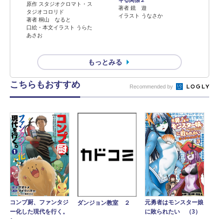
キる関係２
原作 スタジオクロマト・ス
著者 鏡 遊
タジオコロリド
イラスト うなさか
著者 桐山 なると
口絵・本文イラスト うらた
あさお
もっとみる
こちらもおすすめ
Recommended by
コンプ厨、ファンタジ
元勇者はモンスター娘
ダンジョン教室 ２
ー化した現代を行く。
に敗られたい （3）