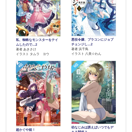
悪役令嬢、ブラコンにジョブ
私、蜘蛛なモンスターをテイ
チェンジし…2
ムしたので…2
著者 浜千鳥
著者 あきさけ
イラスト 八美☆わん
イラスト タムラ ヨウ
4位
5位
幼なじみは誘えばいつでもデ
超かぐや姫！