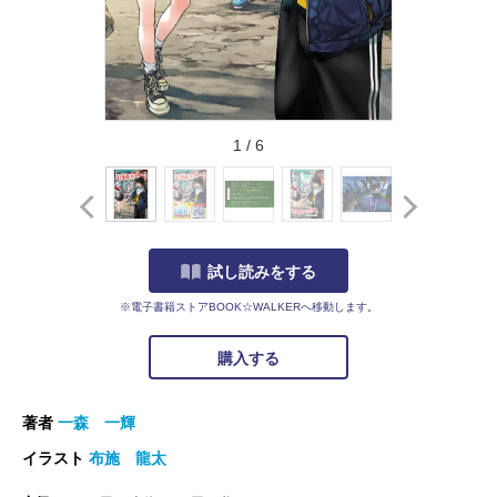
1
/
6
試し読みをする
※電子書籍ストアBOOK☆WALKERへ移動します。
購入する
著者
一森 一輝
イラスト
布施 龍太