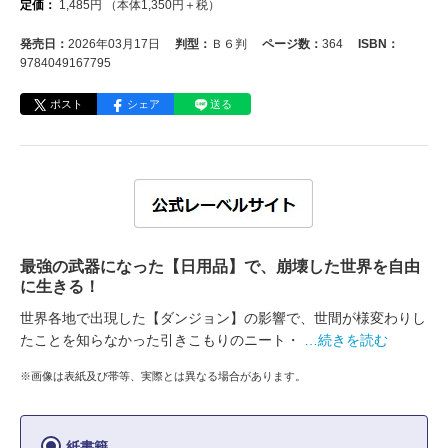
定価：
1,485
円
（本体
1,350
円＋税）
発売日：
2026年03月17日
判型：
Ｂ６判
ページ数：
364
ISBN：
9784049167795
ポスト
シェア
送る
最強の武器になった【日用品】で、崩壊した世界を自由
に生きる！
世界各地で出現した【ダンジョン】の影響で、世間が様変わりし
たことを知らなかった引きこもりのニート・
…続きを読む
※画像は表紙及び帯等、実際とは異なる場合があります。
紙書籍