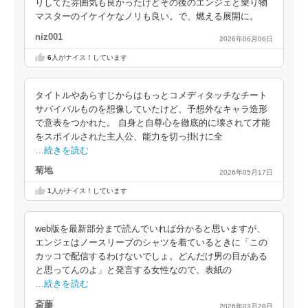
りしてた雰囲気も良かったけどその後のエンジェと乗り物
マスターのイケイケなノリも良い。で、燃える展開に。
niz001
2026年06月06日
6
人がナイス！しています
タイトルやあらすじからはもっとコメディタッチなチート
サバイバルものを想像していたけど、予想外なキャラ造形
で意表をつかれた。 自身と自尊心を徹底的に壊されて才能
をスポイルされた主人公、能力を切っ掛けに全
…続きを読む
菊地
2026年05月17日
1
人がナイス！しています
web版を最新部分まで読んでいれば分かると思いますが、
エンジェはノースリーブのシャツを着ているときに「この
カッコで配信するわけないでしょ。どんだけ男の目がある
と思ってんのよ」と発言する女性なので、表紙の
…続きを読む
斎藤
2026年03月28日