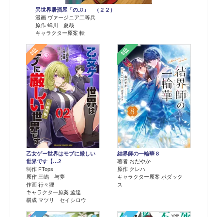
異世界居酒屋「のぶ」 （２２）
漫画 ヴァージニア二等兵
原作 蝉川 夏哉
キャラクター原案 転
2位
3位
乙女ゲー世界はモブに厳しい
結界師の一輪華 8
世界です【…2
著者 おだやか
制作 FTops
原作 クレハ
原作 三嶋 与夢
キャラクター原案 ボダック
作画 行々狸
ス
キャラクター原案 孟達
構成 マツリ セイシロウ