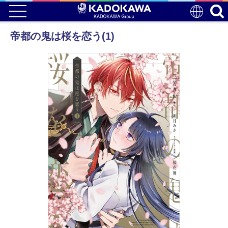
帝都の鬼は桜を恋う(1)