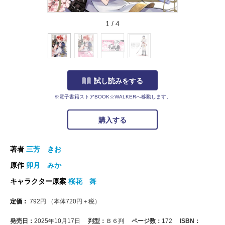
1
/
4
試し読みをする
※電子書籍ストアBOOK☆WALKERへ移動します。
購入する
著者
三芳 きお
原作
卯月 みか
キャラクター原案
桜花 舞
定価：
792
円
（本体
720
円＋税）
発売日：
2025年10月17日
判型：
Ｂ６判
ページ数：
172
ISBN：