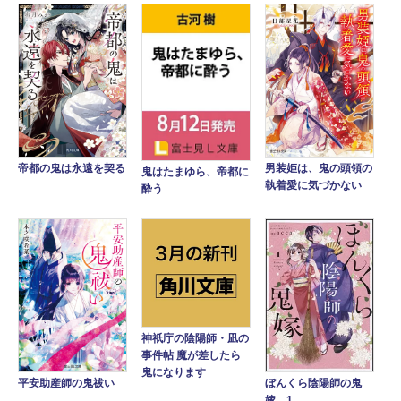
帝都の鬼は永遠を契る
男装姫は、鬼の頭領の
鬼はたまゆら、帝都に
執着愛に気づかない
酔う
神祇庁の陰陽師・凪の
事件帖 魔が差したら
鬼になります
平安助産師の鬼祓い
ぼんくら陰陽師の鬼
嫁 1