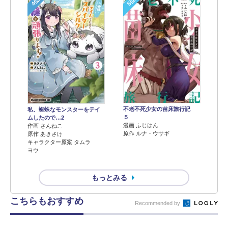
4位
5位
不老不死少女の苗床旅行記
私、蜘蛛なモンスターをテイ
５
ムしたので…2
漫画 ふじはん
作画 さんねこ
原作 ルナ・ウサギ
原作 あきさけ
キャラクター原案 タムラ
ヨウ
もっとみる
こちらもおすすめ
Recommended by