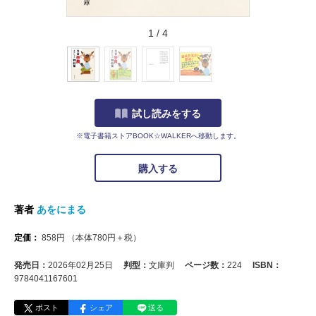
1
/
4
試し読みをする
※電子書籍ストアBOOK☆WALKERへ移動します。
購入する
著者
あをにまる
定価：
858
円
（本体
780
円＋税）
発売日：
2026年02月25日
判型：
文庫判
ページ数：
224
ISBN：
9784041167601
ポスト
シェア
送る