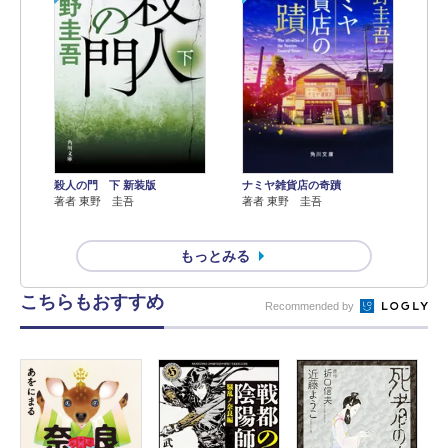
殺人の門 下 新装版
ナミヤ雑貨店の奇蹟
著者 東野 圭吾
著者 東野 圭吾
もっとみる
こちらもおすすめ
Recommended by