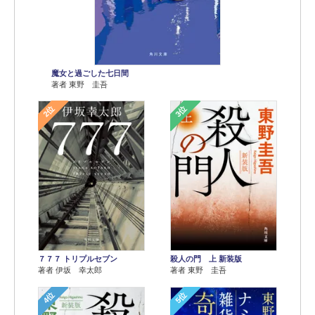
魔女と過ごした七日間
著者 東野 圭吾
2位
3位
７７７ トリプルセブン
殺人の門 上 新装版
著者 伊坂 幸太郎
著者 東野 圭吾
4位
5位