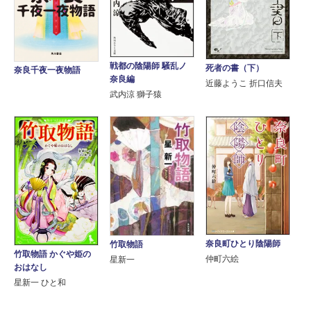
戦都の陰陽師 騒乱ノ
死者の書（下）
奈良千夜一夜物語
奈良編
近藤ようこ 折口信夫
武内涼 獅子猿
奈良町ひとり陰陽師
竹取物語
竹取物語 かぐや姫の
仲町六絵
星新一
おはなし
星新一 ひと和