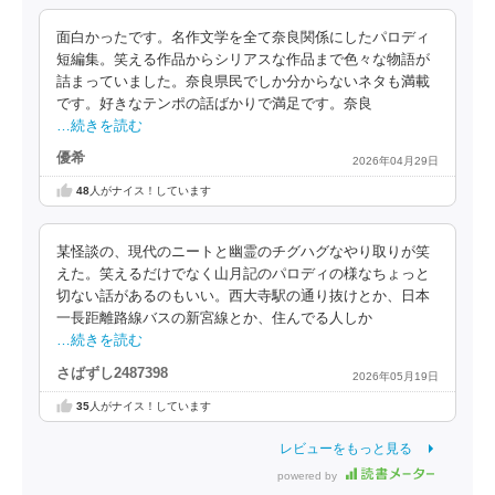
面白かったです。名作文学を全て奈良関係にしたパロディ
短編集。笑える作品からシリアスな作品まで色々な物語が
詰まっていました。奈良県民でしか分からないネタも満載
です。好きなテンポの話ばかりで満足です。奈良
…続きを読む
優希
2026年04月29日
48
人がナイス！しています
某怪談の、現代のニートと幽霊のチグハグなやり取りが笑
えた。笑えるだけでなく山月記のパロディの様なちょっと
切ない話があるのもいい。西大寺駅の通り抜けとか、日本
一長距離路線バスの新宮線とか、住んでる人しか
…続きを読む
さばずし2487398
2026年05月19日
35
人がナイス！しています
レビューをもっと見る
powered by