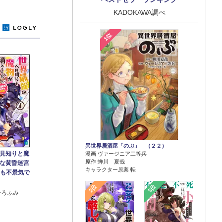
KADOKAWA調べ
y
1位
異世界居酒屋「のぶ」 （２２）
見知りと魔
漫画 ヴァージニア二等兵
原作 蝉川 夏哉
な黄昏迷宮
キャラクター原案 転
界も不景気で
2位
3位
ひろふみ