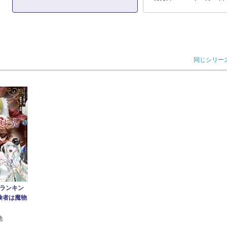
同じシリー
 ランキン
険者は魔物
他