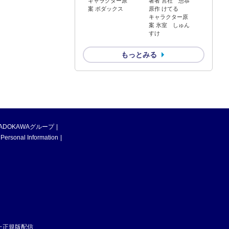
キャラクター原
著者 宮社 惣恭
案 ボダックス
原作 けてる
キャラクター原
案 氷室 しゅん
すけ
もっとみる
ADOKAWAグループ
 Personal Information
た正規版配信