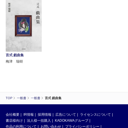
言式 戯曲集
梅津 瑞樹
TOP
一般書
一般書
言式 戯曲集
会社概要
IR情報
採用情報
広告について
ライセンスについて
書店様向け
法人様一括購入
KADOKAWAグループ
作品の利用について
お問い合わせ
プライバシーポリシー