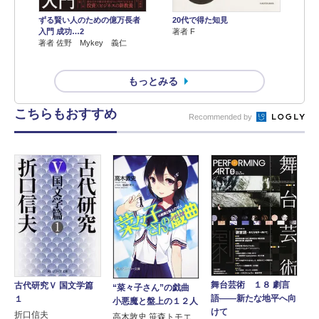
ずる賢い人のための億万長者
20代で得た知見
入門 成功…2
著者 F
著者 佐野 Mykey 義仁
もっとみる
こちらもおすすめ
Recommended by
舞台芸術 １８ 劇言
古代研究Ｖ 国文学篇
“菜々子さん”の戯曲
語――新たな地平へ向
１
小悪魔と盤上の１２人
けて
折口信夫
高木敦史 笹森トモエ