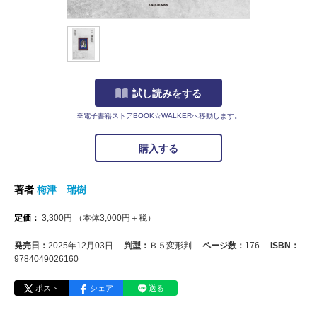
試し読みをする
※電子書籍ストアBOOK☆WALKERへ移動します。
購入する
著者
梅津 瑞樹
定価：
3,300
円
（本体
3,000
円＋税）
発売日：
2025年12月03日
判型：
Ｂ５変形判
ページ数：
176
ISBN：
9784049026160
ポスト
シェア
送る