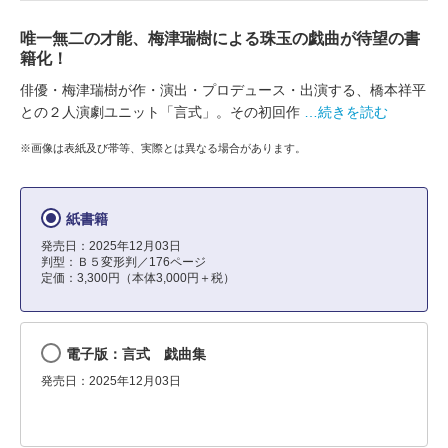
唯一無二の才能、梅津瑞樹による珠玉の戯曲が待望の書
籍化！
俳優・梅津瑞樹が作・演出・プロデュース・出演する、橋本祥平
との２人演劇ユニット「言式」。その初回作
…続きを読む
※画像は表紙及び帯等、実際とは異なる場合があります。
紙書籍
発売日：2025年12月03日
判型：Ｂ５変形判／176ページ
定価：3,300円（本体3,000円＋税）
電子版：言式 戯曲集
発売日：2025年12月03日