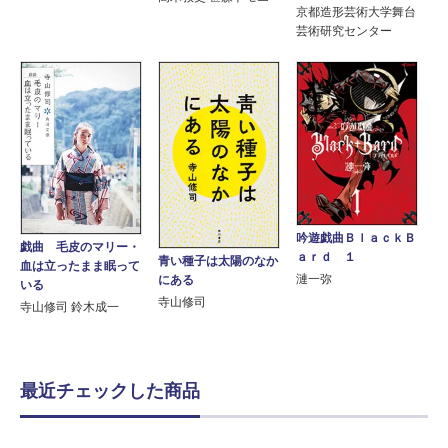
京都造形芸術大学舞台
芸術研究センター
吟遊戯曲ＢｌａｃｋＢ
戯曲 毛皮のマリー・
ａｒｄ １
青い種子は太陽のなか
血は立ったまま眠って
漣一弥
にある
いる
寺山修司
寺山修司 鈴木成一
最近チェックした商品