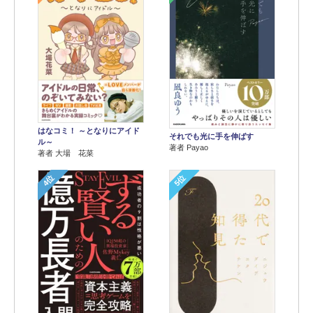
はなコミ！ ～となりにアイド
それでも光に手を伸ばす
ル～
著者 Payao
著者 大場 花菜
4位
5位