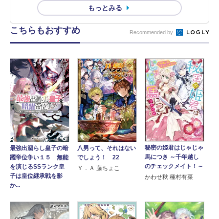
もっとみる
こちらもおすすめ
Recommended by
秘密の姫君はじゃじゃ
最強出涸らし皇子の暗
八男って、それはない
馬につき ～千年越し
躍帝位争い１５ 無能
でしょう！ 22
のチェックメイト！～
を演じるSSランク皇
Ｙ．Ａ 藤ちょこ
子は皇位継承戦を影
かわせ秋 種村有菜
か...