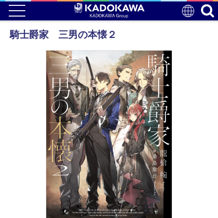
騎士爵家 三男の本懐２