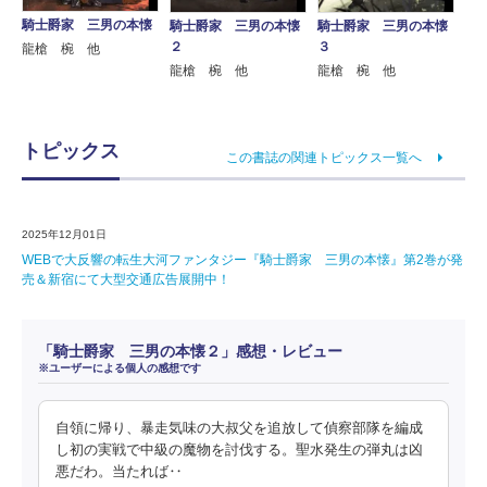
騎士爵家 三男の本懐
騎士爵家 三男の本懐
騎士爵家 三男の本懐
２
３
龍槍 椀 他
龍槍 椀 他
龍槍 椀 他
トピックス
この書誌の関連トピックス一覧へ
2025年12月01日
WEBで大反響の転生大河ファンタジー『騎士爵家 三男の本懐』第2巻が発
売＆新宿にて大型交通広告展開中！
「騎士爵家 三男の本懐２」感想・レビュー
※ユーザーによる個人の感想です
自領に帰り、暴走気味の大叔父を追放して偵察部隊を編成
し初の実戦で中級の魔物を討伐する。聖水発生の弾丸は凶
悪だわ。当たれば‥