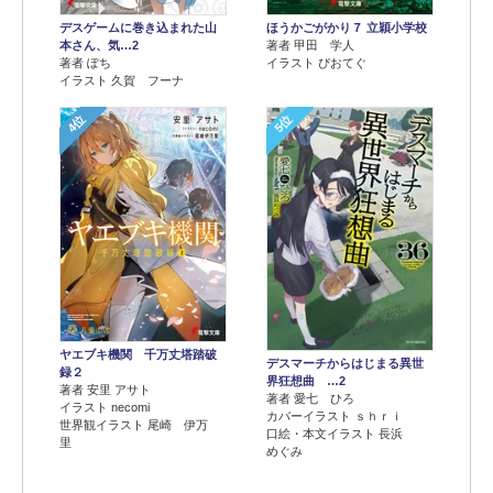
デスゲームに巻き込まれた山
ほうかごがかり７ 立穎小学校
本さん、気…2
著者 甲田 学人
著者 ぽち
イラスト ぴおてぐ
イラスト 久賀 フーナ
4位
5位
ヤエブキ機関 千万丈塔踏破
デスマーチからはじまる異世
録２
界狂想曲 …2
著者 安里 アサト
著者 愛七 ひろ
イラスト necomi
カバーイラスト ｓｈｒｉ
世界観イラスト 尾崎 伊万
口絵・本文イラスト 長浜
里
めぐみ