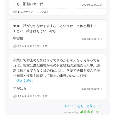
こも 旧柏バカ一代
2026年02月12日
17
人がナイス！しています
★★ 話がなかなかすすまないというか、文体と相まって
くどい。続きはもういいかな。
宇宙猫
2026年04月19日
9
人がナイス！しています
卒業して郷土のために何ができるかと考えながら帰ってみ
れば、実家は魔獣被害からのお家騒動の危機真っ只中。課
題は探すまでもなく目の前に現れ、学院で研鑽を積んで得
た知識と技量を駆使して郷土の未来のために頑張
…続きを読む
すがはら
2026年06月27日
7
人がナイス！しています
レビューをもっと見る
powered by