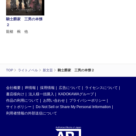
騎士爵家 三男の本懐
２
龍槍 椀 他
TOP
ライトノベル
新文芸
騎士爵家 三男の本懐２
会社概要
IR情報
採用情報
広告について
ライセンスについて
書店様向け
法人様一括購入
KADOKAWAグループ
作品の利用について
お問い合わせ
プライバシーポリシー
サイトポリシー
Do Not Sell or Share My Personal Information
利用者情報の外部送信について