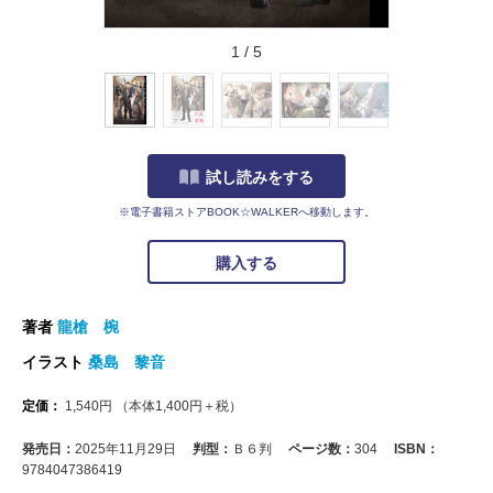
1
/
5
試し読みをする
※電子書籍ストアBOOK☆WALKERへ移動します。
購入する
著者
龍槍 椀
イラスト
桑島 黎音
定価：
1,540
円
（本体
1,400
円＋税）
発売日：
2025年11月29日
判型：
Ｂ６判
ページ数：
304
ISBN：
9784047386419