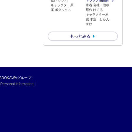
原作 クレハ
トラップ包囲網 6
キャラクター原
著者 宮社 惣恭
案 ボダックス
原作 けてる
キャラクター原
案 氷室 しゅん
すけ
もっとみる
ADOKAWAグループ
 Personal Information