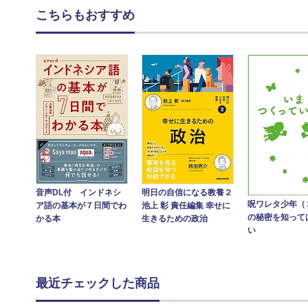
こちらもおすすめ
音声DL付 インドネシ
明日の自信になる教養２
呪ワレタ少年（
ア語の基本が７日間でわ
池上 彰 責任編集 幸せに
の秘密を知って
かる本
生きるための政治
い
最近チェックした商品