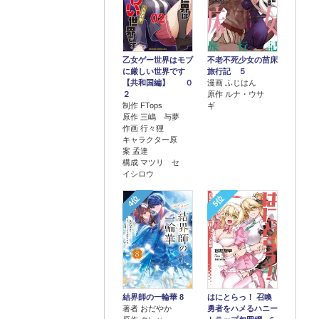
乙女ゲー世界はモブ
不老不死少女の苗床
に厳しい世界です
旅行記 ５
【共和国編】 ０
漫画 ふじはん
２
原作 ルナ・ウサ
制作 FTops
ギ
原作 三嶋 与夢
作画 行々狸
キャラクター原
案 孟達
構成 マツリ セ
イシロウ
4位
5位
結界師の一輪華 8
はにとらっ！ 召喚
著者 おだやか
勇者をハメるハニー