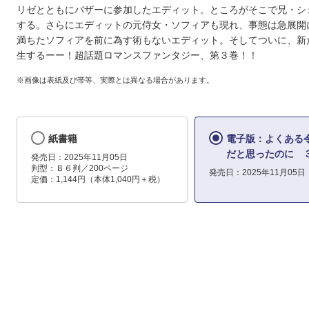
リゼとともにバザーに参加したエディット。ところがそこで兄・シ
する。さらにエディットの元侍女・ソフィアも現れ、事態は急展開
満ちたソフィアを前に為す術もないエディット。そしてついに、新
生するーー！超話題ロマンスファンタジー、第３巻！！
※画像は表紙及び帯等、実際とは異なる場合があります。
紙書籍
電子版：よくある
だと思ったのに 
発売日：2025年11月05日
判型：Ｂ６判／200ページ
発売日：2025年11月05日
定価：1,144円（本体1,040円＋税）