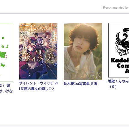
Recommended b
地獄くらや
サイレント・ウィッチ VI
鈴木曉1st写真集 共鳴
２） 彼
（９）
I 沈黙の魔女の隠しごと
はいけな