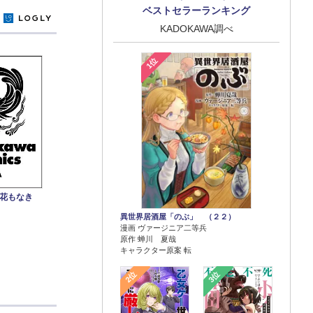
ベストセラーランキング
y
KADOKAWA調べ
1位
み花もなき
異世界居酒屋「のぶ」 （２２）
漫画 ヴァージニア二等兵
原作 蝉川 夏哉
キャラクター原案 転
2位
3位