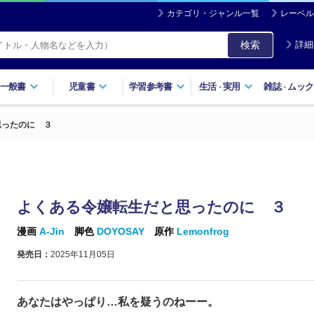
カテゴリ・ジャンル一覧
レーベル
検索
詳細
一般書
児童書
学習参考書
生活
実用
雑誌
ムック
・
・
思ったのに ３
よくある令嬢転生だと思ったのに ３
漫画
A-Jin
脚色
DOYOSAY
原作
Lemonfrog
発売日：
2025年11月05日
あなたはやっぱり…私を疑うのねーー。