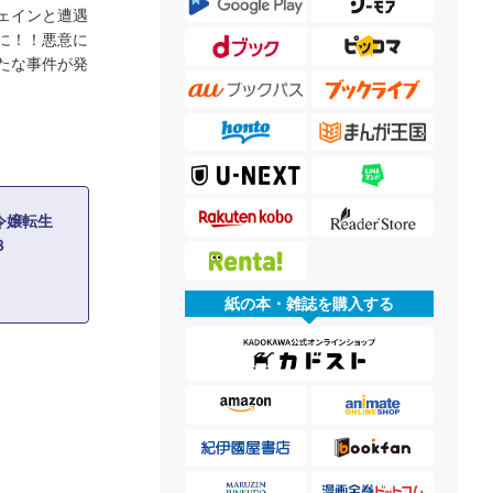
ェインと遭遇
に！！悪意に
たな事件が発
令嬢転生
３
紙の本・雑誌を購入する