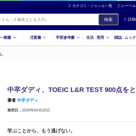
カテゴリ・ジャンル一覧
レーベル
検索
詳細
一般書
児童書
学習参考書
生活
実用
雑誌
ムック
・
・
る。
中卒ダディ、TOEIC L&R TEST 900点を
著者
中卒ダディ
発売日：
2026年04月20日
学ぶことから、もう逃げない。