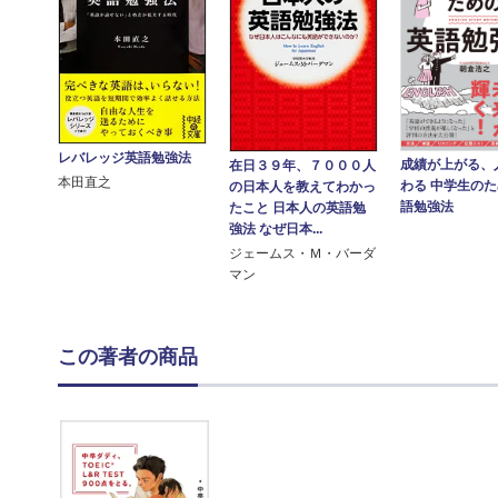
レバレッジ英語勉強法
成績が上がる、
在日３９年、７０００人
本田直之
わる 中学生の
の日本人を教えてわかっ
語勉強法
たこと 日本人の英語勉
強法 なぜ日本...
ジェームス・Ｍ・バーダ
マン
この著者の商品