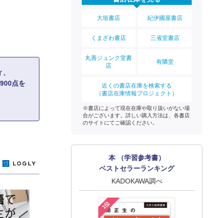
大垣書店
紀伊國屋書店
くまざわ書店
三省堂書店
丸善ジュンク堂書
有隣堂
店
ィ、
 900点を
近くの書店在庫を検索する
（書店在庫情報プロジェクト）
※書店によって現在在庫や取り扱いがない場
合がございます。詳しい購入方法は、各書店
のサイトにてご確認ください。
本 （学習参考書）
y
ベストセラーランキング
KADOKAWA調べ
1位