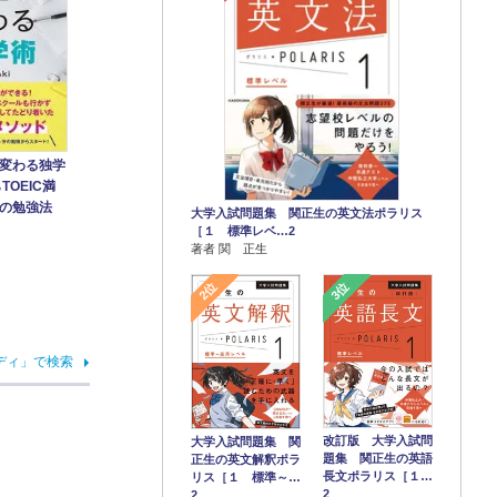
変わる独学
TOEIC満
の勉強法
大学入試問題集 関正生の英文法ポラリス
［１ 標準レベ…2
著者 関 正生
2位
3位
ディ」で検索
改訂版 大学入試問
大学入試問題集 関
題集 関正生の英語
正生の英文解釈ポラ
長文ポラリス［１…
リス［１ 標準～…
2
2