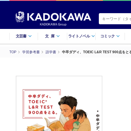
文芸書
文庫
ライトノベル
コミック
TOP
学習参考書
語学書
中卒ダディ、TOEIC L&R TEST 900点をと