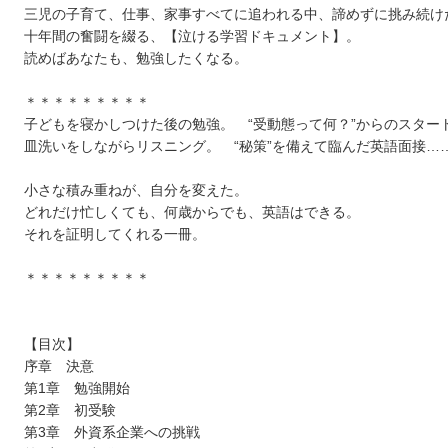
三児の子育て、仕事、家事すべてに追われる中、諦めずに挑み続け
十年間の奮闘を綴る、【泣ける学習ドキュメント】。
読めばあなたも、勉強したくなる。
＊＊＊＊＊＊＊＊＊
子どもを寝かしつけた後の勉強。 “受動態って何？”からのスター
皿洗いをしながらリスニング。 “秘策”を備えて臨んだ英語面接…
小さな積み重ねが、自分を変えた。
どれだけ忙しくても、何歳からでも、英語はできる。
それを証明してくれる一冊。
＊＊＊＊＊＊＊＊＊
【目次】
序章 決意
第1章 勉強開始
第2章 初受験
第3章 外資系企業への挑戦