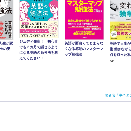
ジュディ先生！ 初心者
英語が面白くてとまらな
人生が変
英語で人生が
でも３カ月で話せるよう
くなる感動のマスターマ
ための英
術 働きながら
になる英語の勉強法を教
ップ勉強法
点を取った私
えてください！
Aki
著者名「中卒ダ