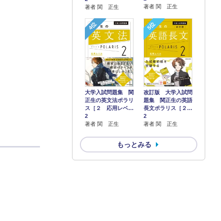
著者 関 正生
著者 関 正生
4位
5位
大学入試問題集 関
改訂版 大学入試問
正生の英文法ポラリ
題集 関正生の英語
ス［２ 応用レベ…
長文ポラリス［２…
2
2
著者 関 正生
著者 関 正生
もっとみる