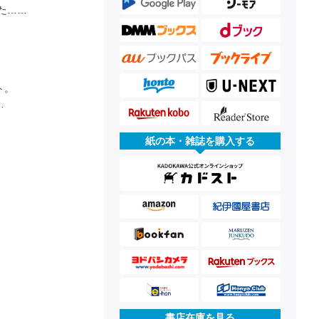
た……
ト。
…
紙の本・雑誌を購入する
書店在庫を見る