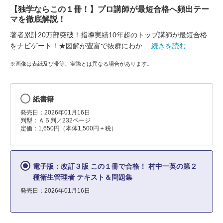
【独学ならこの１冊！】プロ講師が最短合格へ頻出テー
マを徹底解説！
著者累計20万部突破！指導実績10年超のトップ講師が最短合格
をナビゲート！★図解が豊富で抜群にわか
…続きを読む
※画像は表紙及び帯等、実際とは異なる場合があります。
紙書籍
発売日：2026年01月16日
判型：Ａ５判／232ページ
定価：1,650円（本体1,500円＋税）
電子版：改訂３版 この１冊で合格！ 村中一英の第２
種衛生管理者 テキスト＆問題集
発売日：2026年01月16日