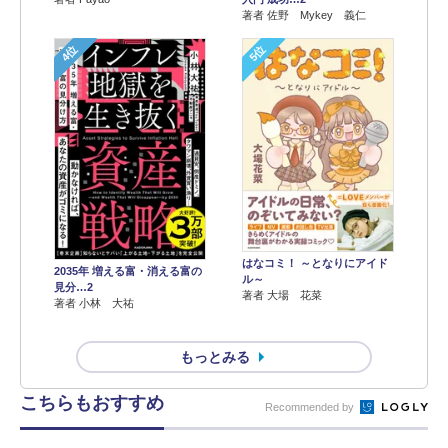
著者 佐野 Mykey 義仁
4位
5位
はなコミ！ ～となりにアイド
2035年 増える富・消える富の
ル～
見分…2
著者 大場 花菜
著者 小林 大祐
もっとみる
こちらもおすすめ
Recommended by