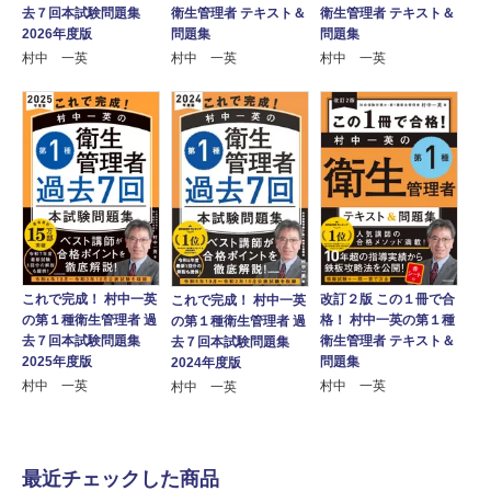
去７回本試験問題集
衛生管理者 テキスト＆
衛生管理者 テキスト＆
2026年度版
問題集
問題集
村中 一英
村中 一英
村中 一英
これで完成！ 村中一英
改訂２版 この１冊で合
これで完成！ 村中一英
の第１種衛生管理者 過
格！ 村中一英の第１種
の第１種衛生管理者 過
去７回本試験問題集
衛生管理者 テキスト＆
去７回本試験問題集
2025年度版
問題集
2024年度版
村中 一英
村中 一英
村中 一英
最近チェックした商品