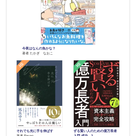
今夜はなんの魚かな？
著者 たかぎ なおこ
2位
3位
それでも光に手を伸ばす
ずる賢い人のための億万長者
著者 Payao
入門 成功…2