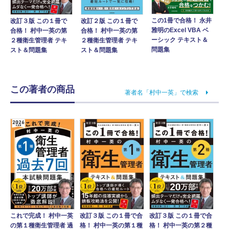
この1冊で合格！ 永井
改訂２版 この１冊で
改訂３版 この１冊で
雅明のExcel VBA ベ
合格！ 村中一英の第
合格！ 村中一英の第
ーシック テキスト＆
２種衛生管理者 テキ
２種衛生管理者 テキ
問題集
スト＆問題集
スト＆問題集
この著者の商品
著者名「村中一英」で検索
これで完成！ 村中一英
改訂３版 この１冊で合
改訂３版 この１冊で合
の第１種衛生管理者 過
格！ 村中一英の第１種
格！ 村中一英の第２種