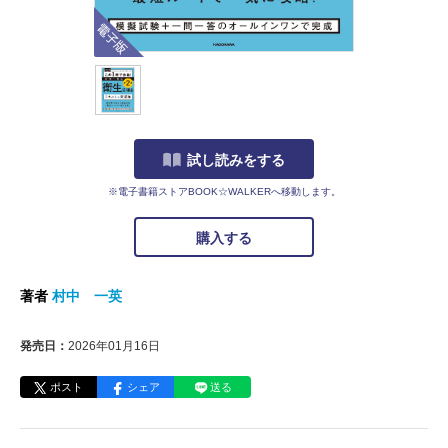
電子版
試し読みをする
※電子書籍ストアBOOK☆WALKERへ移動します。
購入する
著者
村中 一英
発売日：
2026年01月16日
ポスト
シェア
送る