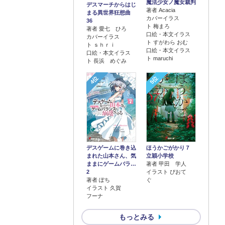
魔法少女ノ魔女裁判
デスマーチからはじ
著者 Acacia
まる異世界狂想曲
カバーイラス
36
ト 梅まろ
著者 愛七 ひろ
口絵・本文イラス
カバーイラス
ト すがわら おむ
ト ｓｈｒｉ
口絵・本文イラス
口絵・本文イラス
ト maruchi
ト 長浜 めぐみ
4位
5位
デスゲームに巻き込
ほうかごがかり７
まれた山本さん、気
立穎小学校
ままにゲームバラ…
著者 甲田 学人
2
イラスト ぴおて
著者 ぽち
ぐ
イラスト 久賀
フーナ
もっとみる