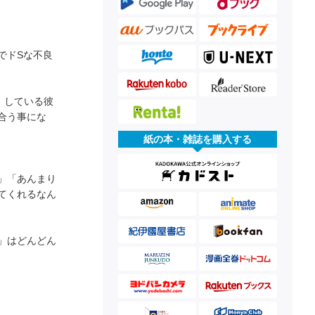
でドSな不良
）している彼
合う事にな
紙の本・雑誌を購入する
」「あんまり
てくれるなん
」はどんどん