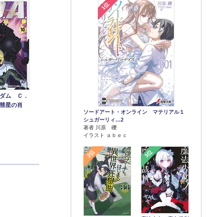
1位
ダム Ｃ．
彗星の肖
ソードアート・オンライン マテリアル１
シュガーリィ…2
著者 川原 礫
イラスト ａｂｅｃ
2位
3位