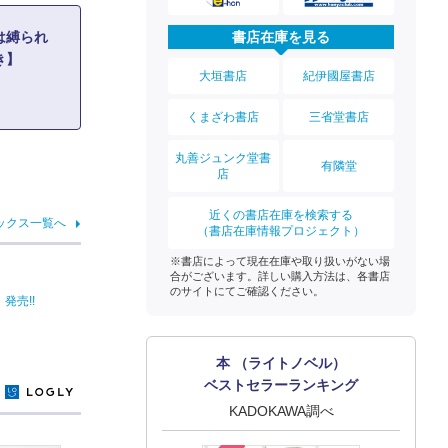
書店在庫を見る
は縛られ
き】
大垣書店
紀伊國屋書店
くまざわ書店
三省堂書店
丸善ジュンク堂書
有隣堂
店
近くの書店在庫を検索する
ックス一覧へ
（書店在庫情報プロジェクト）
※書店によって現在在庫や取り扱いがない場
合がございます。詳しい購入方法は、各書店
のサイトにてご確認ください。
発売!!
本 （ライトノベル）
ベストセラーランキング
y
KADOKAWA調べ