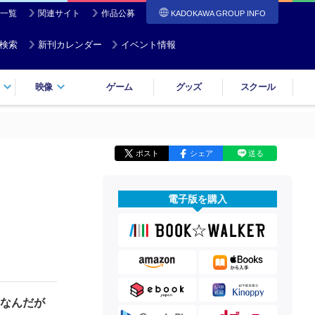
一覧
関連サイト
作品公募
KADOKAWA GROUP INFO
検索
新刊カレンダー
イベント情報
映像
ゲーム
グッズ
スクール
ポスト
シェア
送る
電子版を購入
Mなんだが