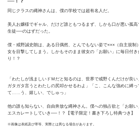
──！？
同じクラスの縄神さんは、僕の学校では超有名人だ。
美人お嬢様でギャル、だけど誰ともつるまず、しかも口が悪い孤高
生徒──のはずだった。
僕・戒野誠史朗は、ある日偶然、とんでもない姿で×××（自主規制
女を目撃してしまう。しかもそのまま彼女の「お願い」に毎日付き
り！？
「わたしが浅ましいドＭだと知るのは、世界で戒野くんだけが良い
ガタガタ言うとわたしの尻叩かせるわよ」「こ、こんな強めに縛っ
て……う、嬉しい、でしゅっ」
他の誰も知らない、自由奔放な縄神さん。僕への独占欲と「お願い
エスカレートしていき──！？【電子限定！書き下ろし特典つき】
※画像は表紙及び帯等、実際とは異なる場合があります。