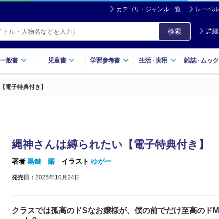
カテゴリ・ジャンル一覧
レーベル
検索
詳細
一般書
児童書
学習参考書
生活
実用
雑誌
ムック
・
・
【電子特典付き】
縄神さんは縛られたい【電子特典付き】
著者
黒鍵 繭
イラスト
ゆがー
発売日：
2025年10月24日
クラスでは孤高のドSなお嬢様が、僕の前でだけ至高のド