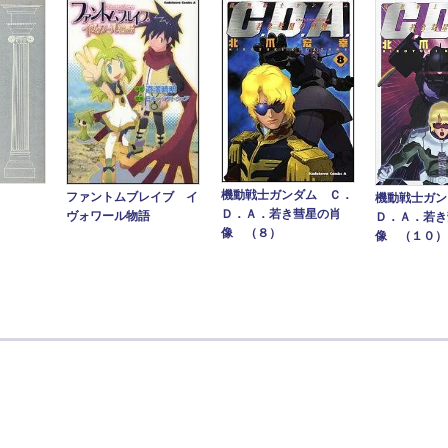
機動戦士ガンダム Ｃ．
ファントムブレイブ イ
機動戦士ガン
Ｄ．Ａ．若き彗星の肖
ヴォワール物語
Ｄ．Ａ．若き
像 （８）
像 （１０）