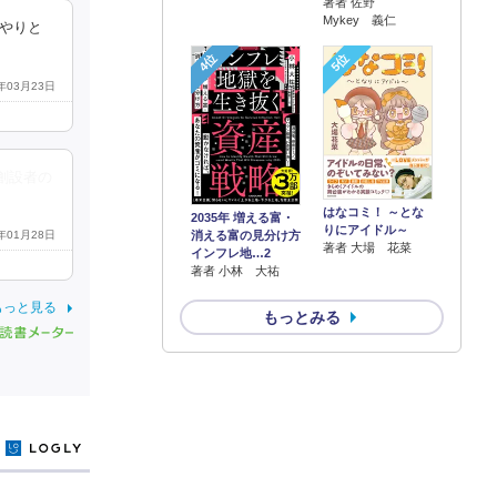
著者 佐野
Mykey 義仁
のやりと
4位
5位
6年03月23日
。創設者の
はなコミ！ ～とな
2035年 増える富・
りにアイドル～
消える富の見分け方
6年01月28日
著者 大場 花菜
インフレ地…2
著者 小林 大祐
もっと見る
もっとみる
y