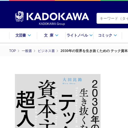
文芸書
文庫
ライトノベル
コミック
TOP
一般書
ビジネス書
2030年の世界を生き抜くための テック資