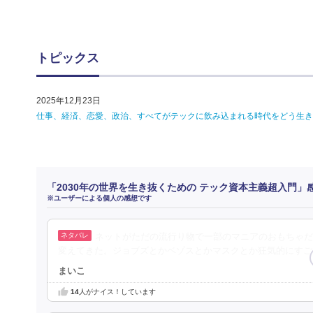
トピックス
2025年12月23日
仕事、経済、恋愛、政治、すべてがテックに飲み込まれる時代をどう生きるか
「2030年の世界を生き抜くための テック資本主義超入門」
※ユーザーによる個人の感想です
ネットがただの流行り物で一部のマニアのおもちゃだ
変えてきた。ジョブズとかベゾスとかマスクとか狂気的にすご
まいこ
14
人がナイス！しています