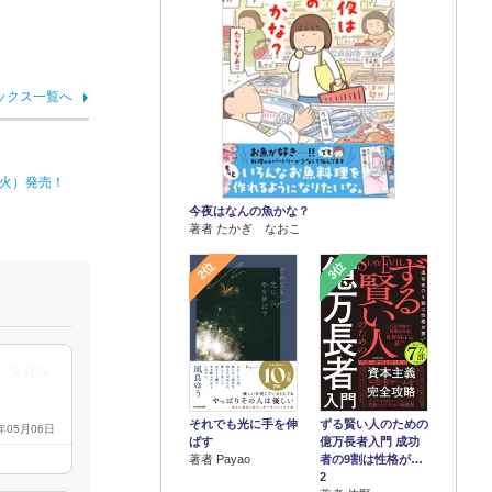
ックス一覧へ
（火）発売！
今夜はなんの魚かな？
著者 たかぎ なおこ
2位
3位
、文化を
それでも光に手を伸
ずる賢い人のための
6年05月06日
ばす
億万長者入門 成功
著者 Payao
者の9割は性格が…
2