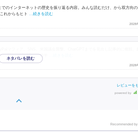
れまでのインターネットの歴史を振り返る内容。みんな読むだけ、から双方向
これからもヒト
…続きを読む
202
Tech、PayPalマフィア、SNS、米国議会襲撃、ChatGPTまでを見出し記事的に概観
れば既知の話が多く、前半
…続きを読む
202
レビューを
powered by
Recommended b