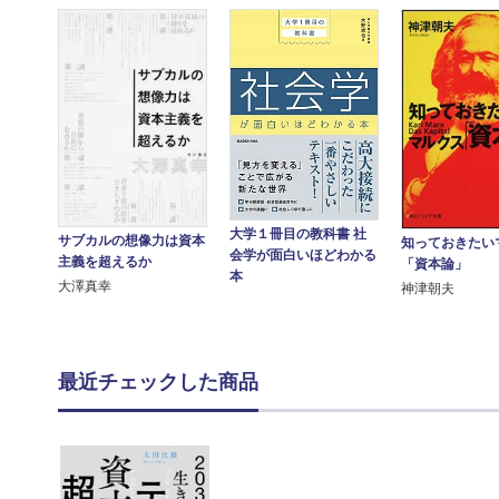
大学１冊目の教科書 社
サブカルの想像力は資本
知っておきたい
会学が面白いほどわかる
主義を超えるか
「資本論」
本
大澤真幸
神津朝夫
最近チェックした商品