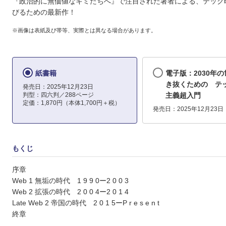
『政治的に無価値なキミたちへ』で注目された著者による、テック
びるための最新作！
※画像は表紙及び帯等、実際とは異なる場合があります。
紙書籍
電子版：2030年
き抜くための テ
発売日：2025年12月23日
判型：四六判／288ページ
主義超入門
定価：1,870円（本体1,700円＋税）
発売日：2025年12月23日
もくじ
序章
Web 1 無垢の時代 1 9 9 0ー2 0 0 3
Web 2 拡張の時代 2 0 0 4ー2 0 1 4
Late Web 2 帝国の時代 2 0 1 5ーP r e s e n t
終章