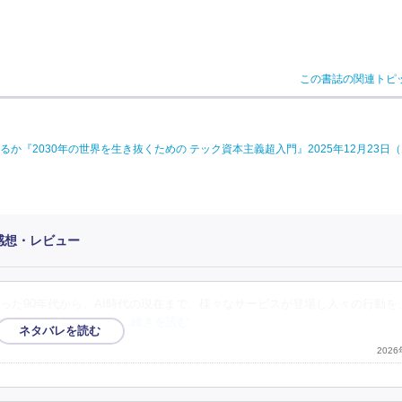
この書誌の関連トピ
『2030年の世界を生き抜くための テック資本主義超入門』2025年12月23日
感想・レビュー
った90年代から、AI時代の現在まで、様々なサービスが登場し人々の行動を
い人々が紹介される中
…続きを読む
202