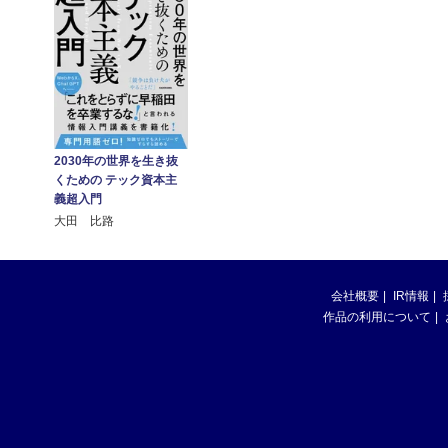
2030年の世界を生き抜
くための テック資本主
義超入門
大田 比路
会社概要
IR情報
作品の利用について