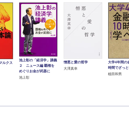
池上彰の「経済学」講義
憎悪と愛の哲学
大学4年間の
マルクス
２ ニュース編 覇権を
時間でざっと
大澤真幸
めぐりお金が武器に
植田和男
池上彰