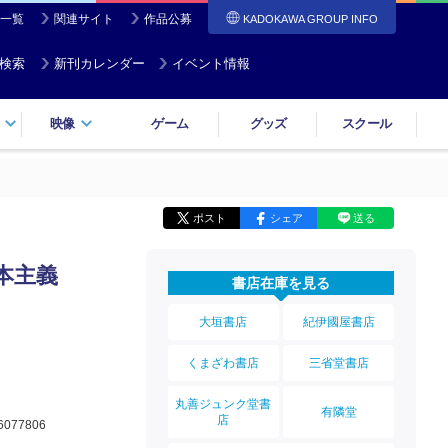
一覧
関連サイト
作品公募
KADOKAWA GROUP INFO
検索
新刊カレンダー
イベント情報
映像
ゲーム
グッズ
スクール
ポスト
シェア
送る
本主義
書店在庫を見る
大垣書店
紀伊國屋書店
くまざわ書店
三省堂書店
丸善ジュンク堂書
有隣堂
店
6077806