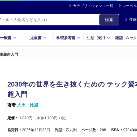
カテゴリ・ジャンル一覧
レーベル
検索
詳細
一般書
児童書
学習参考書
生活
実用
雑誌
ムック
・
・
本主義超入門
2030年の世界を生き抜くための テック資
超入門
著者
大田 比路
定価：
1,870
円 （本体
1,700
円＋税）
発売日：
2025年12月23日
判型：
四六判
ページ数：
288
ISBN：
978404