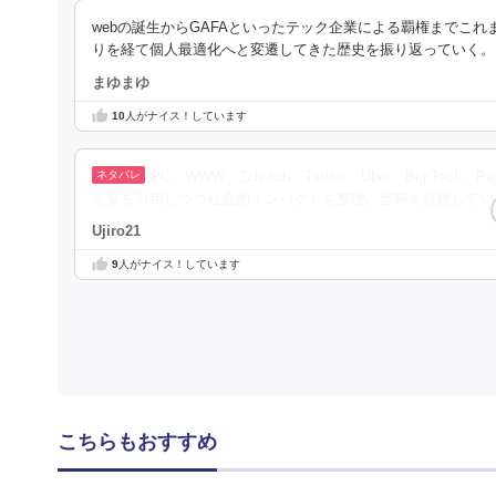
webの誕生からGAFAといったテック企業による覇権までこ
りを経て個人最適化へと変遷してきた歴史を振り返っていく。
まゆまゆ
10
人がナイス！しています
PC、WWW、2ch/4ch、Twitter、Uber、Big 
言葉を引用しつつ社会的インパクトを整理。当時を経験してい
Ujiro21
9
人がナイス！しています
こちらもおすすめ