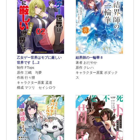
乙女ゲー世界はモブに厳しい
結界師の一輪華 8
世界です【…2
著者 おだやか
制作 FTops
原作 クレハ
原作 三嶋 与夢
キャラクター原案 ボダック
作画 行々狸
ス
キャラクター原案 孟達
構成 マツリ セイシロウ
4位
5位