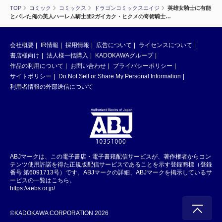
TOP
コミック
コミックス
ドラゴンコミックスエイジ
英雄女騎士に有能
とバレた俺の美人ハーレム騎士団2ガイカク・ヒクメの奇術騎士…
会社概要
IR情報
採用情報
広告について
ライセンスについて
書店様向け
法人様一括購入
KADOKAWAグループ
作品の利用について
お問い合わせ
プライバシーポリシー
サイトポリシー
Do Not Sell or Share My Personal Information
利用者情報の外部送信について
ABJマークは、この電子書店・電子書籍配信サービスが、著作権者からコン
テンツ使用許諾を得た正規版配信サービスであることを示す登録商標（登録
番号 第6091713号）です。ABJマークの詳細、ABJマークを掲示しているサ
ービスの一覧はこちら。
https://aebs.or.jp/
©KADOKAWA CORPORATION 2026