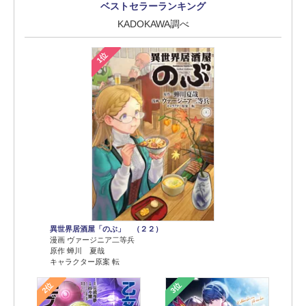
ベストセラーランキング
KADOKAWA調べ
1位
異世界居酒屋「のぶ」 （２２）
漫画 ヴァージニア二等兵
原作 蝉川 夏哉
キャラクター原案 転
2位
3位