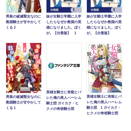
男装の破滅聖女なのに
妹が女騎士学園に入学
妹が女騎士学園に入学
救国騎士が甘やかして
したらなぜか救国の英
したらなぜか救国の英
くる 2
雄になりました。ぼく
雄になりました。ぼく
が。【分冊版】 1
が。【分冊版】
英雄女騎士に有能とバ
英雄女騎士に有能とバ
男装の破滅聖女なのに
レた俺の美人ハーレム
レた俺の美人ハーレム
救国騎士が甘やかして
騎士団 ガイカク・ヒ
騎士団 1 ガイカク・
くる 1
クメの奇術騎士団
ヒクメの奇術騎士団