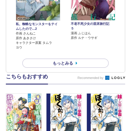
不老不死少女の苗床旅行記
私、蜘蛛なモンスターをテイ
５
ムしたので…2
漫画 ふじはん
作画 さんねこ
原作 ルナ・ウサギ
原作 あきさけ
キャラクター原案 タムラ
ヨウ
もっとみる
こちらもおすすめ
Recommended by