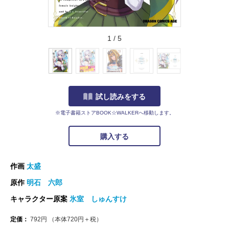
1
/
5
試し読みをする
※電子書籍ストアBOOK☆WALKERへ移動します。
購入する
作画
太盛
原作
明石 六郎
キャラクター原案
氷室 しゅんすけ
定価：
792
円
（本体
720
円＋税）