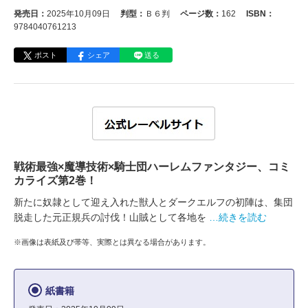
発売日：
2025年10月09日
判型：
Ｂ６判
ページ数：
162
ISBN：
9784040761213
ポスト
シェア
送る
戦術最強×魔導技術×騎士団ハーレムファンタジー、コミ
カライズ第2巻！
新たに奴隷として迎え入れた獣人とダークエルフの初陣は、集団
脱走した元正規兵の討伐！山賊として各地を
…続きを読む
※画像は表紙及び帯等、実際とは異なる場合があります。
紙書籍