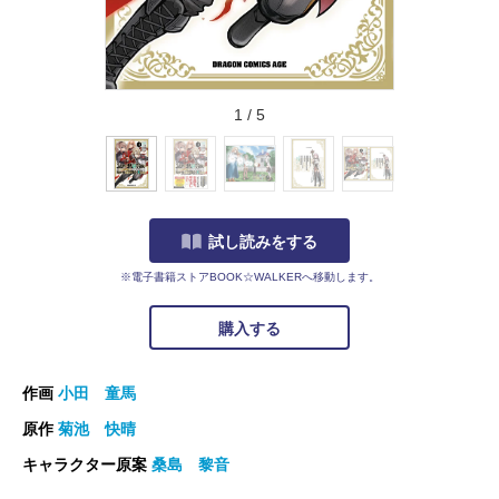
1
/
5
試し読みをする
※電子書籍ストアBOOK☆WALKERへ移動します。
購入する
作画
小田 童馬
原作
菊池 快晴
キャラクター原案
桑島 黎音