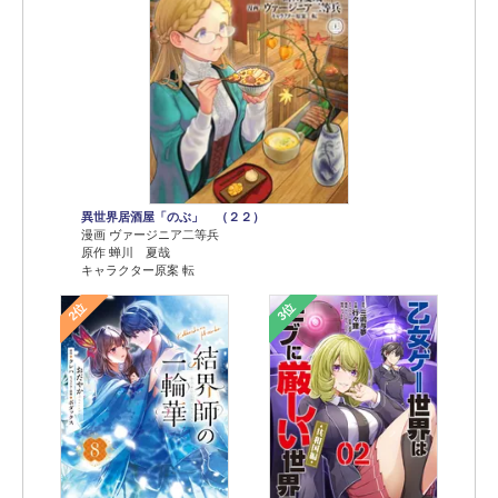
異世界居酒屋「のぶ」 （２２）
漫画 ヴァージニア二等兵
原作 蝉川 夏哉
キャラクター原案 転
2位
3位