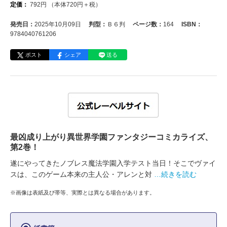
定価：
792
円
（本体
720
円＋税）
発売日：
2025年10月09日
判型：
Ｂ６判
ページ数：
164
ISBN：
9784040761206
ポスト
シェア
送る
最凶成り上がり異世界学園ファンタジーコミカライズ、
第2巻！
遂にやってきたノブレス魔法学園入学テスト当日！そこでヴァイ
スは、このゲーム本来の主人公・アレンと対
…続きを読む
※画像は表紙及び帯等、実際とは異なる場合があります。