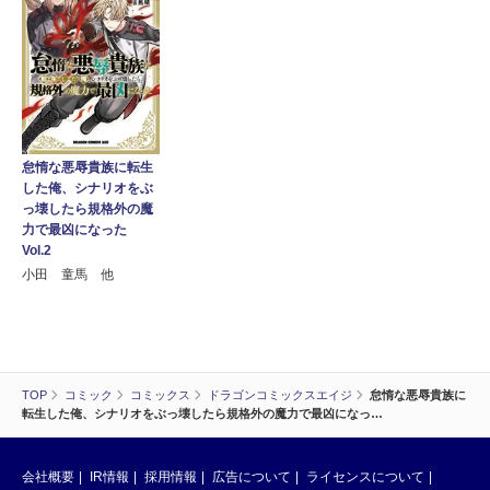
怠惰な悪辱貴族に転生
した俺、シナリオをぶ
っ壊したら規格外の魔
力で最凶になった
Vol.2
小田 童馬 他
TOP
コミック
コミックス
ドラゴンコミックスエイジ
怠惰な悪辱貴族に
転生した俺、シナリオをぶっ壊したら規格外の魔力で最凶になっ…
会社概要
IR情報
採用情報
広告について
ライセンスについて