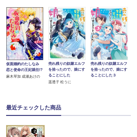
売れ残りの奴隷エルフ
売れ残りの奴隷エルフ
仮面婚約のたしなみ
を拾ったので、娘にす
を拾ったので、娘にす
恋と使命の王妃就任!?
ることにした
ることにした３
麻木琴加 成瀬あけの
遥透子 松うに
最近チェックした商品