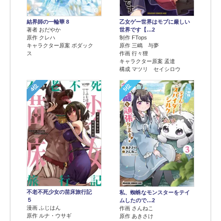
結界師の一輪華 8
乙女ゲー世界はモブに厳しい
著者 おだやか
世界です【…2
原作 クレハ
制作 FTops
キャラクター原案 ボダック
原作 三嶋 与夢
ス
作画 行々狸
キャラクター原案 孟達
構成 マツリ セイシロウ
4位
5位
不老不死少女の苗床旅行記
私、蜘蛛なモンスターをテイ
５
ムしたので…2
漫画 ふじはん
作画 さんねこ
原作 ルナ・ウサギ
原作 あきさけ