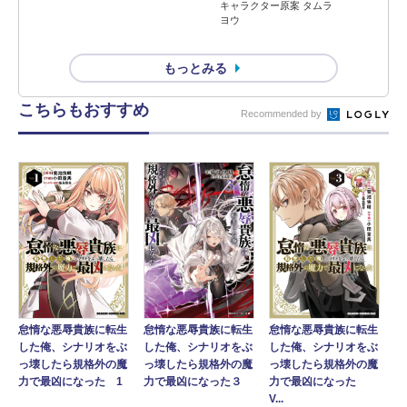
キャラクター原案 タムラ
ヨウ
もっとみる
こちらもおすすめ
Recommended by
怠惰な悪辱貴族に転生
怠惰な悪辱貴族に転生
怠惰な悪辱貴族に転生
した俺、シナリオをぶ
した俺、シナリオをぶ
した俺、シナリオをぶ
っ壊したら規格外の魔
っ壊したら規格外の魔
っ壊したら規格外の魔
力で最凶になった３
力で最凶になった
力で最凶になった 1
V...