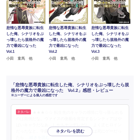
怠惰な悪辱貴族に転生
怠惰な悪辱貴族に転生
怠惰な悪辱貴族に転生
した俺、シナリオをぶ
した俺、シナリオをぶ
した俺、シナリオをぶ
っ壊したら規格外の魔
っ壊したら規格外の魔
っ壊したら規格外の魔
力で最凶になった
力で最凶になった
力で最凶になった
Vol.1
Vol.2
Vol.3
小田 童馬 他
小田 童馬 他
小田 童馬 他
「怠惰な悪辱貴族に転生した俺、シナリオをぶっ壊したら規
格外の魔力で最凶になった Vol.2」感想・レビュー
※ユーザーによる個人の感想です
★★★☆☆ 転生先のキャラの感情に引っ張られる
のは面倒だな。ヴァイスの衝動を肯定するシンティアはや
ばいキャラだなあ。しかもヤンデレだし。よく正ヒロイン
だったなと。学園の方針も過酷。まあ、元は死にゲーだっ
たら
…続きを読む