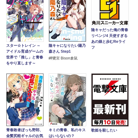
陰キャだった俺の青春
リベンジ4 天使すぎる
あの娘と歩むReライ
スター☆トレイン ～
陰キャになりたい陽乃
フ
アイドル育成ゲームの
森さん Step1
世界で「推し」と青春
岬鷺宮 Bison倉鼠
をやり直します～
青春敗者ぼっち野郎、
キミの青春、私のキス
歌姫を殺したい
金髪尻軽ギャルのお気
はいらないの？