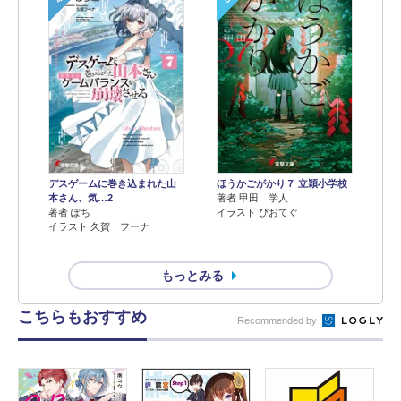
デスゲームに巻き込まれた山
ほうかごがかり７ 立穎小学校
本さん、気…2
著者 甲田 学人
著者 ぽち
イラスト ぴおてぐ
イラスト 久賀 フーナ
もっとみる
こちらもおすすめ
Recommended by