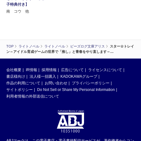
子特典付き】
南 コウ 他
TOP
ライトノベル
ライトノベル
ビーズログ文庫アリス
スター☆トレイ
ン～アイドル育成ゲームの世界で「推し」と青春をやり直します～…
会社概要
IR情報
採用情報
広告について
ライセンスについて
書店様向け
法人様一括購入
KADOKAWAグループ
作品の利用について
お問い合わせ
プライバシーポリシー
サイトポリシー
Do Not Sell or Share My Personal Information
利用者情報の外部送信について
ABJマークは、この電子書店・電子書籍配信サービスが、著作権者からコン