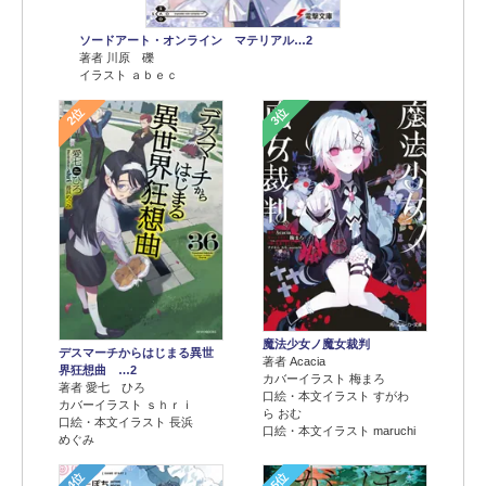
ソードアート・オンライン マテリアル…2
著者 川原 礫
イラスト ａｂｅｃ
2位
3位
魔法少女ノ魔女裁判
デスマーチからはじまる異世
著者 Acacia
界狂想曲 …2
カバーイラスト 梅まろ
著者 愛七 ひろ
口絵・本文イラスト すがわ
カバーイラスト ｓｈｒｉ
ら おむ
口絵・本文イラスト 長浜
口絵・本文イラスト maruchi
めぐみ
4位
5位