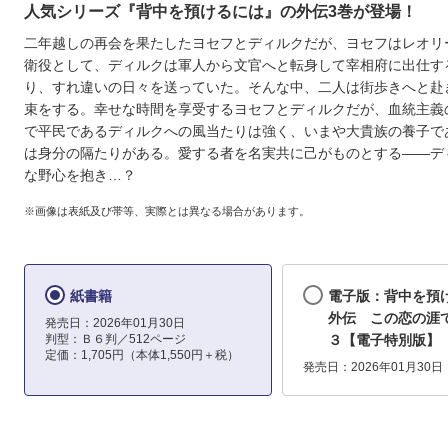
人気シリーズ『背中を預けるには』の外伝3巻が登場！
二年越しの再会を果たしたヨセフとディルクだが、ヨセフはレオリ
衛役として、ディルクは軍人から文官へと転身して宰相府に出仕す
り、すれ違いの日々を送っていた。そんな中、二人は街歩きへと赴
束をする。幸せな時間を享受するヨセフとディルクだが、血統主義
で平民であるディルクへの風当たりは強く、いまや大貴族の養子で
は身分の隔たりがある。愛する者を名実共に己がものとする――デ
な野心を抱き…？
※画像は表紙及び帯等、実際とは異なる場合があります。
紙書籍
電子版：背中を預
外伝 この恋の
発売日：2026年01月30日
判型：Ｂ６判／512ページ
３【電子特別版】
定価：1,705円（本体1,550円＋税）
発売日：2026年01月30日