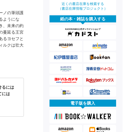
近くの書店在庫を検索する
（書店在庫情報プロジェクト）
ーノの筆頭護
紙の本・雑誌を購入する
るようにな
き、未来の約
の蔓延る王宮
あるヨセフと
ィルクは壮大
けるには
涯てには
電子版を購入