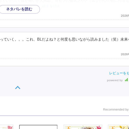
けていたので首が痛いが大満足。ヨセフの健気さやディルクの心の裡に何度
スター並みに忙しかっ
…続きを読む
202
っていく。。。これ、BLだよね？と何度も思いながら読みました（笑）未来
202
レビューを
powered by
Recommended b