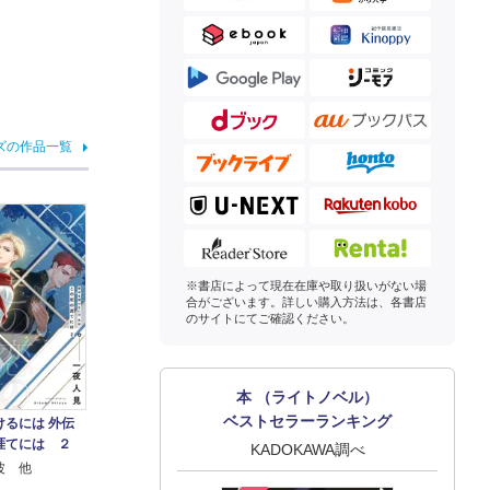
ズの作品一覧
※書店によって現在在庫や取り扱いがない場
合がございます。詳しい購入方法は、各書店
のサイトにてご確認ください。
本 （ライトノベル）
ベストセラーランキング
けるには 外伝
涯てには ２
KADOKAWA調べ
波 他