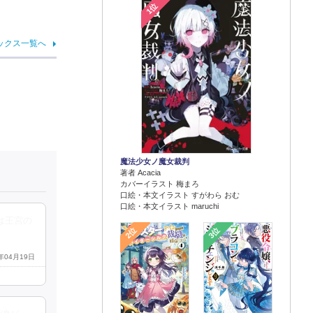
1位
ックス一覧へ
魔法少女ノ魔女裁判
著者 Acacia
カバーイラスト 梅まろ
口絵・本文イラスト すがわら おむ
口絵・本文イラスト maruchi
は王宮の
2位
3位
6年04月19日