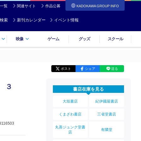
一覧
関連サイト
作品公募
KADOKAWA GROUP INFO
検索
新刊カレンダー
イベント情報
映像
ゲーム
グッズ
スクール
ポスト
シェア
送る
 ３
書店在庫を見る
大垣書店
紀伊國屋書店
くまざわ書店
三省堂書店
8116503
丸善ジュンク堂書
有隣堂
店