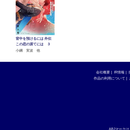
背中を預けるには 外伝
この恋の涯てには ３
小綱 実波 他
会社概要
IR情報
作品の利用について
ABJマーク