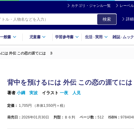
カテゴリ・ジャンル一覧
レーベル
検索
詳細
一般書
児童書
学習参考書
生活
実用
雑誌
ムック
・
・
には 外伝 この恋の涯てには ３
背中を預けるには 外伝 この恋の涯てには
著者
小綱 実波
イラスト
一夜 人見
定価：
1,705
円 （本体
1,550
円＋税）
発売日：
2026年01月30日
判型：
Ｂ６判
ページ数：
512
ISBN：
978404