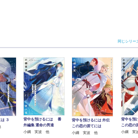
同じシリー
背中を預けるには 番
背中を預
は ３
背中を預けるには 外伝
外編集 運命の男達
この恋の
この恋の涯てには
他
小綱 実波 他
小綱 実
小綱 実波 他