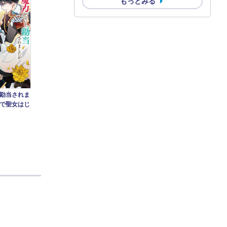
もっとみる
勘当されま
で聖女はじ