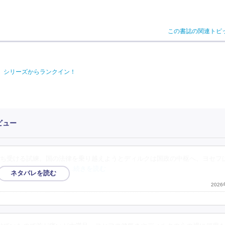
この書誌の関連トピ
は」シリーズからランクイン！
ビュー
ち受ける試練。国の法律を乗り越えようとディルクは国政の中枢へ、ヨセフ
入る隙を与えてしまう
…続きを読む
202