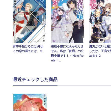
魔力がないと勘
背中を預けるには 外伝
悪役令嬢になんかなりま
したが、王宮で
この恋の涯てには ２
せん。私は『普通』の公
めます２
爵令嬢です！ ～New Ro
ute！...
最近チェックした商品