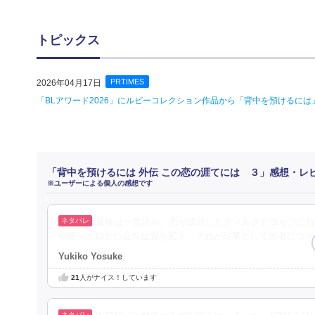
トピックス
PRTIMES
2026年04月17日
「BLアワード2026」にルビーコレクション作品から「背中を預けるに
「背中を預けるには 外伝 この恋の涯てには ３」感想・レ
※ユーザーによる個人の感想です
最後は一気読み。恋が成就したディルクとヨセフに待
中枢へと自分の立ち位置を変え、それが結果として他者につき
Yukiko Yosuke
21
人がナイス！しています