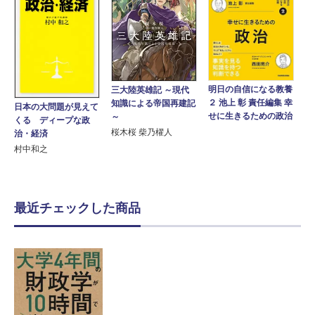
明日の自信になる教養
三大陸英雄記 ～現代
２ 池上 彰 責任編集 幸
知識による帝国再建記
日本の大問題が見えて
せに生きるための政治
～
くる ディープな政
桜木桜 柴乃櫂人
治・経済
村中和之
最近チェックした商品