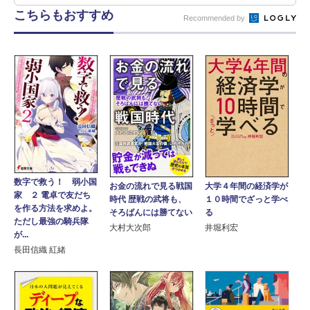
こちらもおすすめ
Recommended by
数字で救う！ 弱小国
お金の流れで見る戦国
大学４年間の経済学が
家 ２ 電卓で友だち
時代 歴戦の武将も、
１０時間でざっと学べ
を作る方法を求めよ。
そろばんには勝てない
る
ただし最強の騎兵隊
大村大次郎
井堀利宏
が...
長田信織 紅緒