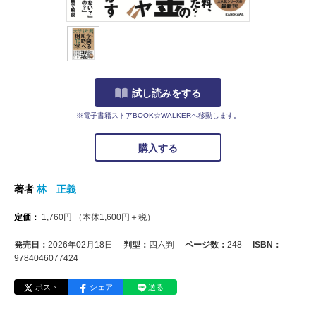
試し読みをする
※電子書籍ストアBOOK☆WALKERへ移動します。
購入する
著者
林 正義
定価：
1,760
円
（本体
1,600
円＋税）
発売日：
2026年02月18日
判型：
四六判
ページ数：
248
ISBN：
9784046077424
ポスト
シェア
送る