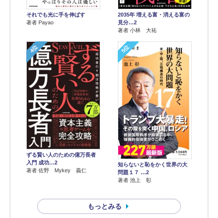
それでも光に手を伸ばす
2035年 増える富・消える富の
著者 Payao
見分…2
著者 小林 大祐
4位
5位
ずる賢い人のための億万長者
入門 成功…2
知らないと恥をかく世界の大
著者 佐野 Mykey 義仁
問題１７ …2
著者 池上 彰
もっとみる