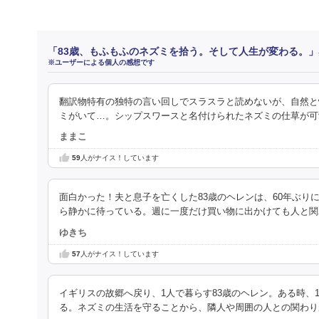
「83歳、もふもふのネズミを拾う。そして人生が変わる。
※ユーザーによる個人の感想です
翻訳物特有の独特の言い回しでスラスラと読めないが、自然と
ミがいて…。シップスワースと名付けられたネズミの仕草が可
ままこ
59
人がナイス！しています
面白かった！夫と息子を亡くした83歳のヘレンは、60年ぶ
ら静かに待っている。週に一度だけ買い物に出かけても人と関
ゆきち
57
人がナイス！しています
イギリスの故郷へ戻り、1人で暮らす83歳のヘレン。ある時
る。ネズミの生活を守ることから、隣人や周囲の人との関わり