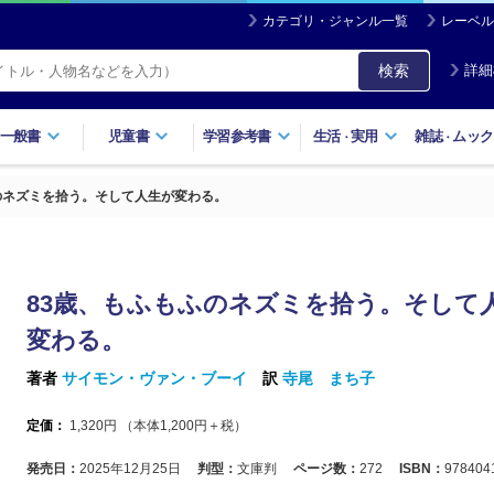
カテゴリ・ジャンル一覧
レーベル
検索
詳細
一般書
児童書
学習参考書
生活
実用
雑誌
ムック
・
・
のネズミを拾う。そして人生が変わる。
83歳、もふもふのネズミを拾う。そして
変わる。
著者
サイモン・ヴァン・ブーイ
訳
寺尾 まち子
定価：
1,320
円 （本体
1,200
円＋税）
発売日：
2025年12月25日
判型：
文庫判
ページ数：
272
ISBN：
978404