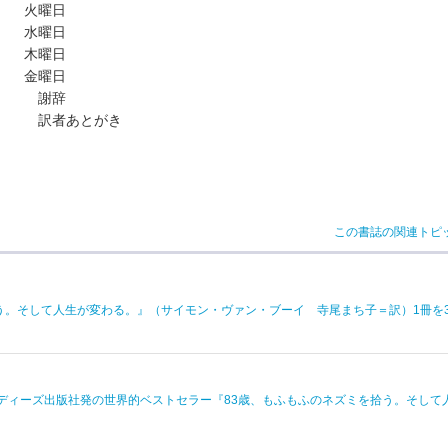
火曜日
水曜日
木曜日
金曜日
謝辞
訳者あとがき
この書誌の関連トピ
う。そして人生が変わる。』（サイモン・ヴァン・ブーイ 寺尾まち子＝訳）1冊を
インディーズ出版社発の世界的ベストセラー『83歳、もふもふのネズミを拾う。そして