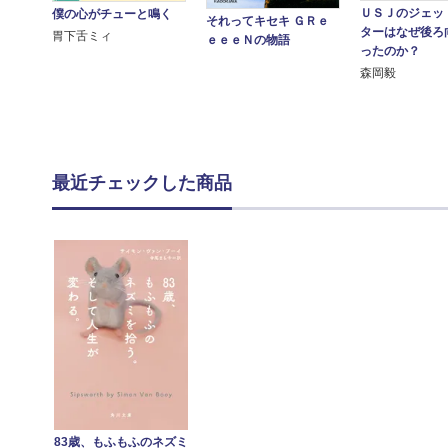
ＵＳＪのジェッ
僕の心がチューと鳴く
それってキセキ ＧＲｅ
ターはなぜ後ろ
胃下舌ミィ
ｅｅｅＮの物語
ったのか？
森岡毅
最近チェックした商品
83歳、もふもふのネズミ