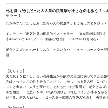
死を待つだけだった８３歳の快進撃が小さな命を救う？世
セラー！
死を待つだけだったおばあちゃんの快進撃がもふもふの命を救う!?
インディーズ出版社発の世界的ベストセラー！ 8ヵ国が版権取得
米Amazonで★4.5／3000件超の大好評（※2025年11月現在）
老女とネズミのハートフルな…と思いきや、ジェットコースター展
語
【あらすじ】
夫と息子を亡くし、長い海外生活から故郷の英国に戻ってきた孤独
みはさっさとこの世を去ることだけ。しかし、ある冬の朝、1匹の
ズミと出会い、人生が変わる。それもたった2週間で。老女とネズ
ルな物語……と思いきや、83歳のおひとり様ヒロインが小さな命を
闘する、胸スカ&ジェットコースター展開の奇跡の物語！ 勇気を