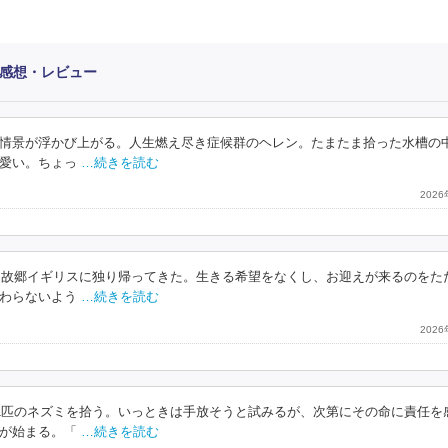
」感想・レビュー
情景が浮かび上がる。人生燃え尽き症候群のヘレン。たまたま拾った水槽の
愛い。ちょっ
…続きを読む
202
りに故郷イギリスに独り帰ってきた。生きる希望をなくし、お迎えが来るのをた
わらないよう
…続きを読む
202
、1匹のネズミを拾う。いっときは手放そうと試みるが、次第にその命に責任を
が始まる。「
…続きを読む