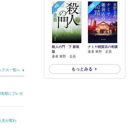
4位
5位
殺人の門 下 新装
ナミヤ雑貨店の奇蹟
版
著者 東野 圭吾
著者 東野 圭吾
もっとみる
ックス一覧へ
3名様にプレゼ
人生が変わ