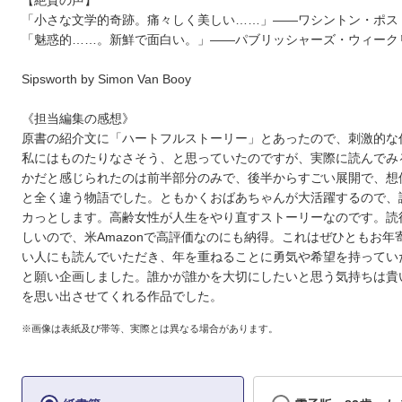
【絶賛の声】
「小さな文学的奇跡。痛々しく美しい……」――ワシントン・ポス
「魅惑的……。新鮮で面白い。」――パブリッシャーズ・ウィーク
Sipsworth by Simon Van Booy
《担当編集の感想》
原書の紹介文に「ハートフルストーリー」とあったので、刺激的な
私にはものたりなさそう、と思っていたのですが、実際に読んでみ
かだと感じられたのは前半部分のみで、後半からすごい展開で、想
と全く違う物語でした。ともかくおばあちゃんが大活躍するので、
カっとします。高齢女性が人生をやり直すストーリーなのです。読
しいので、米Amazonで高評価なのにも納得。これはぜひともお年
い人にも読んでいただき、年を重ねることに勇気や希望を持ってい
と願い企画しました。誰かが誰かを大切にしたいと思う気持ちは貴
を思い出させてくれる作品でした。
※画像は表紙及び帯等、実際とは異なる場合があります。