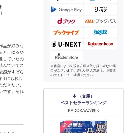
ト
リー
作品が好みな
ると、ゆるや
像していたの
読んでいてス
※書店によって現在在庫や取り扱いがない場
合がございます。詳しい購入方法は、各書店
後感がすばら
のサイトにてご確認ください。
寄りにもお若
ただきたい、
いです。それ
本 （文庫）
ベストセラーランキング
KADOKAWA調べ
1位