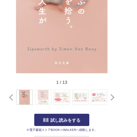
1
/
13
試し読みをする
※電子書籍ストアBOOK☆WALKERへ移動します。