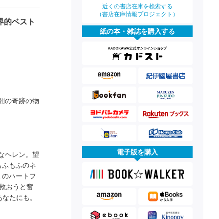
近くの書店在庫を検索する
（書店在庫情報プロジェクト）
界的ベスト
紙の本・雑誌を購入する
開の奇跡の物
電子版を購入
なヘレン。望
もふもふのネ
ミのハートフ
救おうと奮
あなたにも。