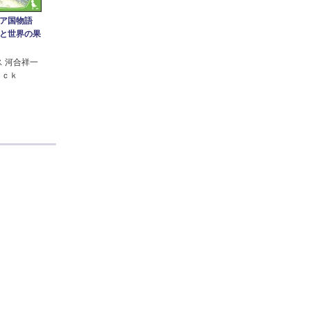
ニア国物語
と世界の果
ス 河合祥一
ａｃｋ