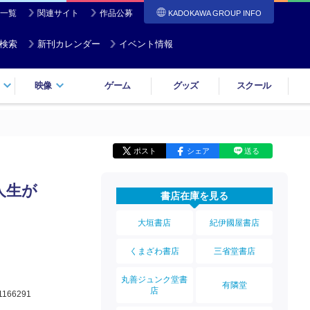
一覧
関連サイト
作品公募
KADOKAWA GROUP INFO
検索
新刊カレンダー
イベント情報
映像
ゲーム
グッズ
スクール
ポスト
シェア
送る
人生が
書店在庫を見る
大垣書店
紀伊國屋書店
くまざわ書店
三省堂書店
丸善ジュンク堂書
有隣堂
店
1166291