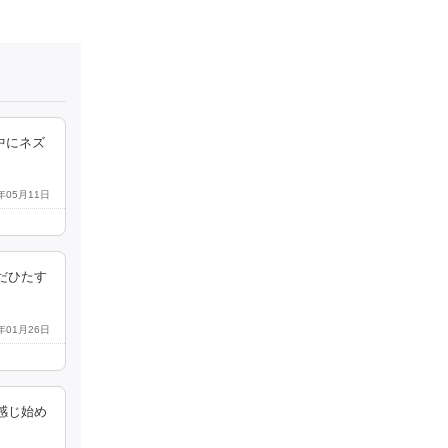
中にネズ
6年05月11日
だひたす
6年01月26日
感じ始め