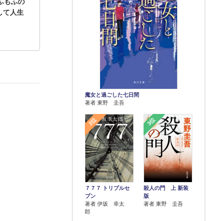
ふもふの
して人生
魔女と過ごした七日間
著者 東野 圭吾
2位
3位
７７７ トリプルセ
殺人の門 上 新装
ブン
版
著者 伊坂 幸太
著者 東野 圭吾
郎