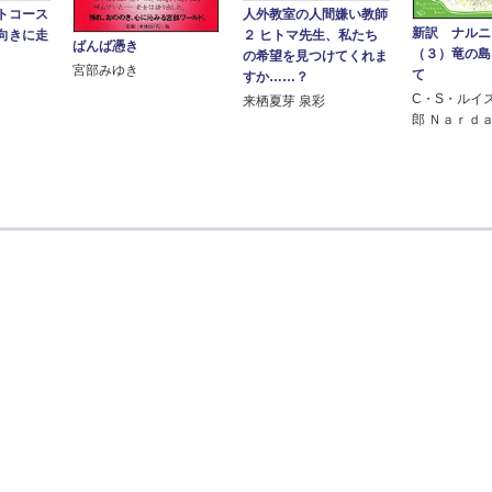
トコース
人外教室の人間嫌い教師
新訳 ナル
向きに走
２ ヒトマ先生、私たち
ばんば憑き
（３）竜の島
の希望を見つけてくれま
宮部みゆき
て
すか……？
C・S・ルイ
来栖夏芽 泉彩
郎 Ｎａｒｄ