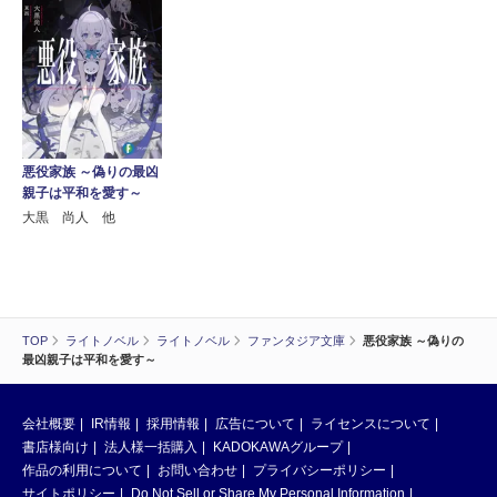
悪役家族 ～偽りの最凶
親子は平和を愛す～
大黒 尚人 他
TOP
ライトノベル
ライトノベル
ファンタジア文庫
悪役家族 ～偽りの
最凶親子は平和を愛す～
会社概要
IR情報
採用情報
広告について
ライセンスについて
書店様向け
法人様一括購入
KADOKAWAグループ
作品の利用について
お問い合わせ
プライバシーポリシー
サイトポリシー
Do Not Sell or Share My Personal Information