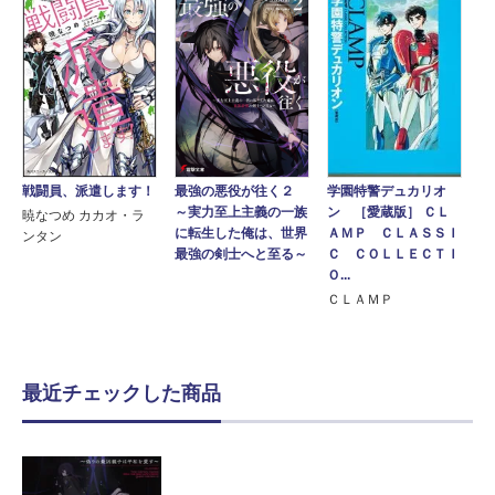
戦闘員、派遣します！
最強の悪役が往く２
学園特警デュカリオ
～実力至上主義の一族
ン ［愛蔵版］ ＣＬ
暁なつめ カカオ・ラ
に転生した俺は、世界
ＡＭＰ ＣＬＡＳＳＩ
ンタン
最強の剣士へと至る～
Ｃ ＣＯＬＬＥＣＴＩ
Ｏ...
ＣＬＡＭＰ
最近チェックした商品