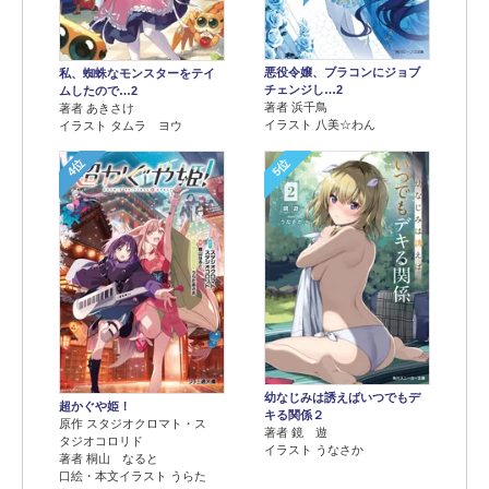
悪役令嬢、ブラコンにジョブ
私、蜘蛛なモンスターをテイ
チェンジし…2
ムしたので…2
著者 浜千鳥
著者 あきさけ
イラスト 八美☆わん
イラスト タムラ ヨウ
4位
5位
幼なじみは誘えばいつでもデ
超かぐや姫！
キる関係２
原作 スタジオクロマト・ス
著者 鏡 遊
タジオコロリド
イラスト うなさか
著者 桐山 なると
口絵・本文イラスト うらた