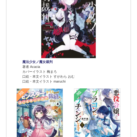
魔法少女ノ魔女裁判
著者 Acacia
カバーイラスト 梅まろ
口絵・本文イラスト すがわら おむ
口絵・本文イラスト maruchi
2位
3位