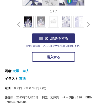
1
/
7
試し読みをする
※電子書籍ストアBOOK☆WALKERへ移動します。
購入する
著者
大黒 尚人
イラスト
東西
定価：
858
円
（本体
780
円＋税）
発売日：
2025年09月20日
判型：
文庫判
ページ数：
326
ISBN：
9784040761084