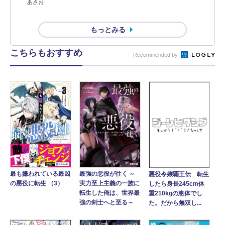
あさお
もっとみる
こちらもおすすめ
Recommended by
最強の悪役が往く ～
最も嫌われている最凶
悪役令嬢覇王伝 転生
実力至上主義の一族に
の悪役に転生 （3）
したら身長245cm体
転生した俺は、世界最
重210kgの恵体でし
強の剣士へと至る～
た。だから無双し...