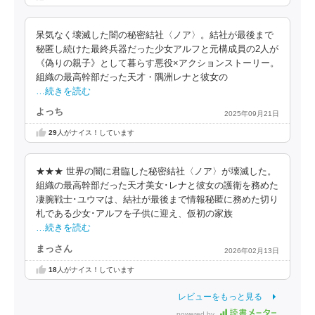
呆気なく壊滅した闇の秘密結社〈ノア〉。結社が最後まで
秘匿し続けた最終兵器だった少女アルフと元構成員の2人が
《偽りの親子》として暮らす悪役×アクションストーリー。
組織の最高幹部だった天才・隅洲レナと彼女の
…続きを読む
よっち
2025年09月21日
29
人がナイス！しています
★★★ 世界の闇に君臨した秘密結社〈ノア〉が壊滅した。
組織の最高幹部だった天才美女･レナと彼女の護衛を務めた
凄腕戦士･ユウマは、結社が最後まで情報秘匿に務めた切り
札である少女･アルフを子供に迎え、仮初の家族
…続きを読む
まっさん
2026年02月13日
18
人がナイス！しています
レビューをもっと見る
powered by