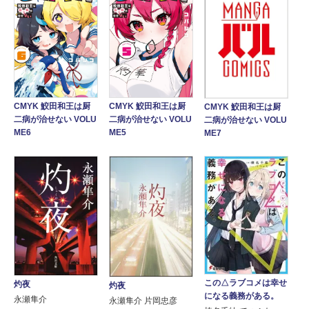
CMYK 鮫田和王は厨
CMYK 鮫田和王は厨
CMYK 鮫田和王は厨
二病が治せない VOLU
二病が治せない VOLU
二病が治せない VOLU
ME6
ME5
ME7
この△ラブコメは幸せ
灼夜
灼夜
になる義務がある。
永瀬隼介
永瀬隼介 片岡忠彦