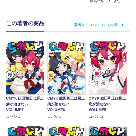
榛名千紘 てつぶた
この著者の商品
著者名「コバシコ」で検索
CMYK 鮫田和王は厨二
CMYK 鮫田和王は厨二
CMYK 鮫田和王は厨二
病が治せない
病が治せない
病が治せない
VOLUME7
VOLUME6
VOLUME5
コバシコ
コバシコ
コバシコ