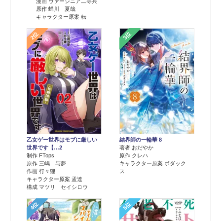
漫画 ヴァージニア二等兵
原作 蝉川 夏哉
キャラクター原案 転
2位
3位
乙女ゲー世界はモブに厳しい
結界師の一輪華 8
世界です【…2
著者 おだやか
制作 FTops
原作 クレハ
原作 三嶋 与夢
キャラクター原案 ボダック
作画 行々狸
ス
キャラクター原案 孟達
構成 マツリ セイシロウ
4位
5位