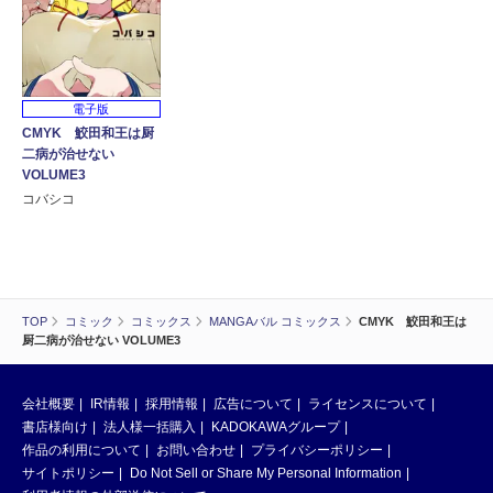
電子版
CMYK 鮫田和王は厨
二病が治せない
VOLUME3
コバシコ
TOP
コミック
コミックス
MANGAバル コミックス
CMYK 鮫田和王は
厨二病が治せない VOLUME3
会社概要
IR情報
採用情報
広告について
ライセンスについて
書店様向け
法人様一括購入
KADOKAWAグループ
作品の利用について
お問い合わせ
プライバシーポリシー
サイトポリシー
Do Not Sell or Share My Personal Information