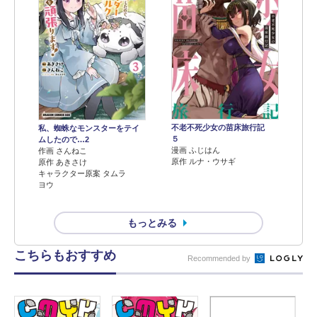
不老不死少女の苗床旅行記
私、蜘蛛なモンスターをテイ
５
ムしたので…2
漫画 ふじはん
作画 さんねこ
原作 ルナ・ウサギ
原作 あきさけ
キャラクター原案 タムラ
ヨウ
もっとみる
こちらもおすすめ
Recommended by