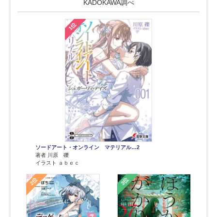
KADOKAWA調べ
1位
ソードアート・オンライン マテリアル…2
著者 川原 礫
イラスト ａｂｅｃ
2位
3位