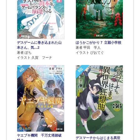
デスゲームに巻き込まれた山
ほうかごがかり７ 立穎小学校
本さん、気…2
著者 甲田 学人
著者 ぽち
イラスト ぴおてぐ
イラスト 久賀 フーナ
4位
5位
ヤエブキ機関 千万丈塔踏破
デスマーチからはじまる異世