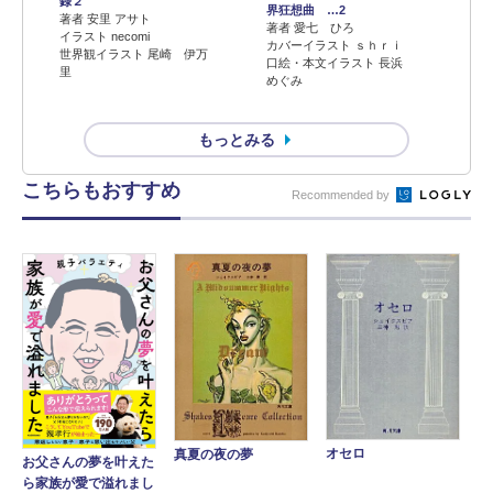
録２
界狂想曲 …2
著者 安里 アサト
著者 愛七 ひろ
イラスト necomi
カバーイラスト ｓｈｒｉ
世界観イラスト 尾崎 伊万
口絵・本文イラスト 長浜
里
めぐみ
もっとみる
こちらもおすすめ
Recommended by
オセロ
真夏の夜の夢
お父さんの夢を叶えた
ら家族が愛で溢れまし