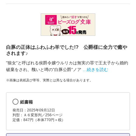
白豚の正体はふわふわ羊でした!? 公爵様に全力で癒や
されます♪
"狼女"と呼ばれる侯爵令嬢ウルリカは無実の罪で王太子から婚約
破棄をされ、醜いと噂の"白豚公爵"ノア
…続きを読む
※画像は表紙及び帯等、実際とは異なる場合があります。
紙書籍
発売日：2025年09月12日
判型：Ａ６変形判／256ページ
定価：847円（本体770円＋税）