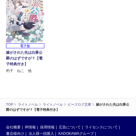
電子版
嫁がされた先は白豚公
爵のはずですが？【電
子特典付き】
杓子 ねこ 他
TOP
ライトノベル
ライトノベル
ビーズログ文庫
嫁がされた先は白豚公
爵のはずですが？【電子特典付き】
会社概要
IR情報
採用情報
広告について
ライセンスについて
書店様向け
法人様一括購入
KADOKAWAグループ