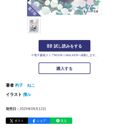
電子版
試し読みをする
※電子書籍ストアBOOK☆WALKERへ移動します。
購入する
著者
杓子 ねこ
イラスト
擽ル
発売日：
2025年09月12日
ポスト
シェア
送る