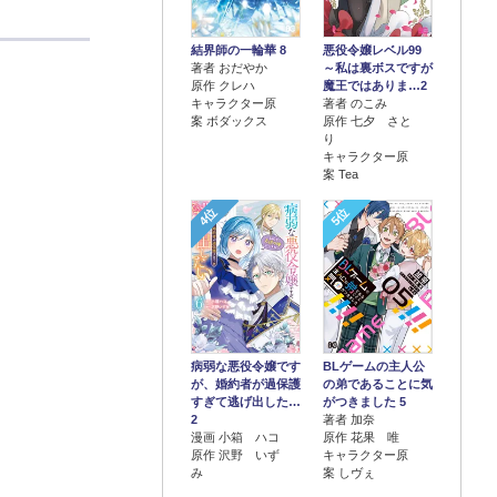
結界師の一輪華 8
悪役令嬢レベル99
著者 おだやか
～私は裏ボスですが
原作 クレハ
魔王ではありま…2
キャラクター原
著者 のこみ
案 ボダックス
原作 七夕 さと
り
キャラクター原
案 Tea
4位
5位
病弱な悪役令嬢です
BLゲームの主人公
が、婚約者が過保護
の弟であることに気
すぎて逃げ出した…
がつきました 5
2
著者 加奈
漫画 小箱 ハコ
原作 花果 唯
原作 沢野 いず
キャラクター原
み
案 しヴぇ