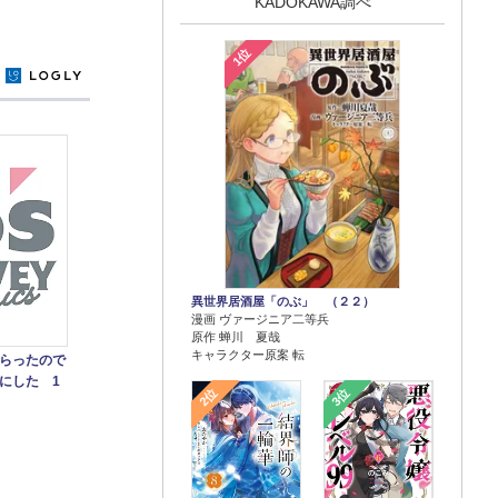
KADOKAWA調べ
1位
y
異世界居酒屋「のぶ」 （２２）
漫画 ヴァージニア二等兵
原作 蝉川 夏哉
キャラクター原案 転
らったので
にした 1
2位
3位