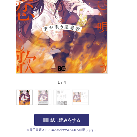
1
/
4
試し読みをする
※電子書籍ストアBOOK☆WALKERへ移動します。