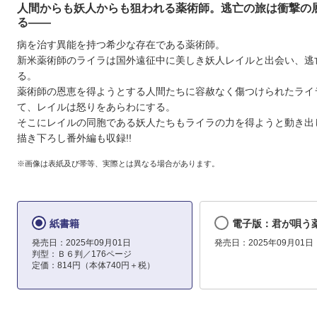
人間からも妖人からも狙われる薬術師。逃亡の旅は衝撃の
る――
病を治す異能を持つ希少な存在である薬術師。
新米薬術師のライラは国外遠征中に美しき妖人レイルと出会い、逃
る。
薬術師の恩恵を得ようとする人間たちに容赦なく傷つけられたライ
て、レイルは怒りをあらわにする。
そこにレイルの同胞である妖人たちもライラの力を得ようと動き出
描き下ろし番外編も収録!!
※画像は表紙及び帯等、実際とは異なる場合があります。
紙書籍
電子版：君が唄う薬
発売日：2025年09月01日
発売日：2025年09月01日
判型：Ｂ６判／176ページ
定価：814円（本体740円＋税）