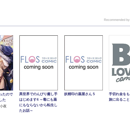
Recommended b
異世界でのんびり癒し手
妖精印の薬屋さん 5
手切れ金をも
ったので
はじめます4 ～毒にも薬
旅に出ること
した
にもならないから転生し
崎小夜
たお話～