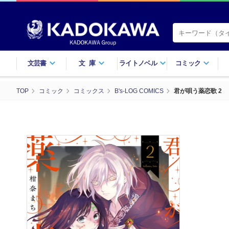
文芸書
文庫
ライトノベル
コミック
TOP
コミック
コミックス
B's-LOG COMICS
君が唄う薬恋歌 2