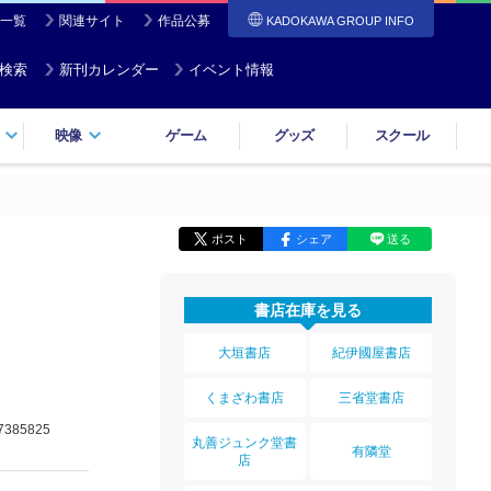
一覧
関連サイト
作品公募
KADOKAWA GROUP INFO
検索
新刊カレンダー
イベント情報
映像
ゲーム
グッズ
スクール
ポスト
シェア
送る
書店在庫を見る
大垣書店
紀伊國屋書店
くまざわ書店
三省堂書店
7385825
丸善ジュンク堂書
有隣堂
店