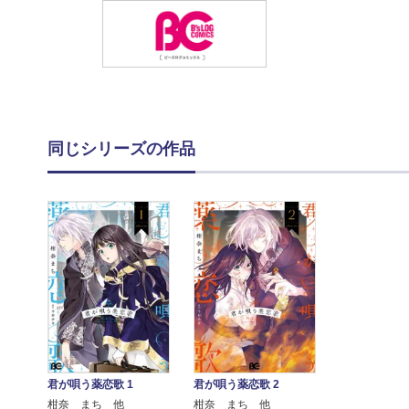
同じシリーズの作品
君が唄う薬恋歌 1
君が唄う薬恋歌 2
柑奈 まち 他
柑奈 まち 他