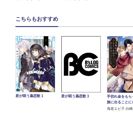
こちらもおすすめ
君が唄う薬恋歌 1
君が唄う薬恋歌 3
手切れ金をもら
旅に出ることに
海老エビ子 白