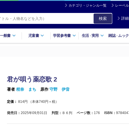
カテゴリ・ジャンル一覧
レーベル
検索
詳細
一般書
児童書
学習参考書
生活
実用
雑誌
ムック
・
・
君が唄う薬恋歌 2
著者
柑奈 まち
原作
守野 伊音
定価：
814
円 （本体
740
円＋税）
発売日：
2025年09月01日
判型：
Ｂ６判
ページ数：
176
ISBN：
978404