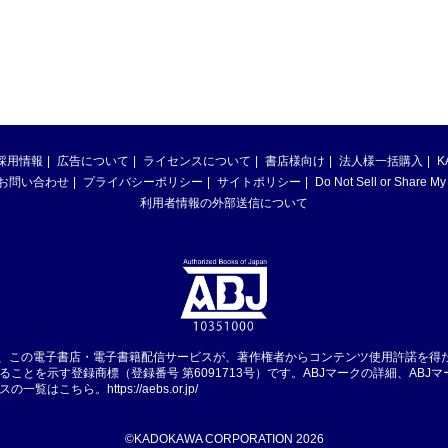
採用情報
広告について
ライセンスについて
書店様向け
法人様一括購入
K
お問い合わせ
プライバシーポリシー
サイトポリシー
Do Not Sell or Share My
利用者情報の外部送信について
は、この電子書店・電子書籍配信サービスが、著作権者からコンテンツ使用許諾を得
ることを示す登録商標（登録番号 第6091713号）です。ABJマークの詳細、ABJ
スの一覧はこちら。
https://aebs.or.jp/
©KADOKAWA CORPORATION 2026