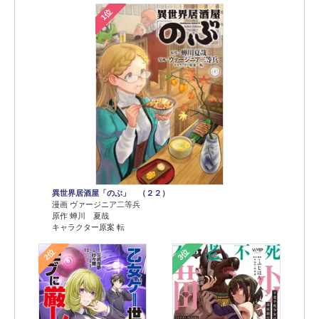
1位
異世界居酒屋「のぶ」 （２２）
漫画 ヴァージニア二等兵
原作 蝉川 夏哉
キャラクター原案 転
2位
3位