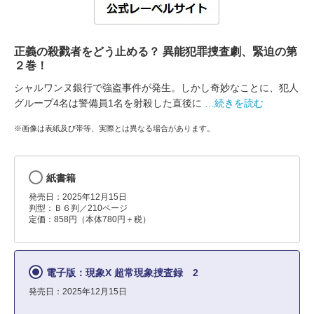
正義の殺戮者をどう止める？ 異能犯罪捜査劇、緊迫の第
２巻！
シャルワンヌ銀行で強盗事件が発生。しかし奇妙なことに、犯人
グループ4名は警備員1名を射殺した直後に
…続きを読む
※画像は表紙及び帯等、実際とは異なる場合があります。
紙書籍
発売日：2025年12月15日
判型：Ｂ６判／210ページ
定価：858円（本体780円＋税）
電子版：現象X 超常現象捜査録 2
発売日：2025年12月15日