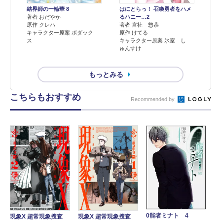
結界師の一輪華 8
はにとらっ！ 召喚勇者をハメ
著者 おだやか
るハニー…2
原作 クレハ
著者 宮社 惣恭
キャラクター原案 ボダック
原作 けてる
ス
キャラクター原案 氷室 し
ゅんすけ
もっとみる
こちらもおすすめ
Recommended by
0能者ミナト 4
現象X 超常現象捜査
現象X 超常現象捜査