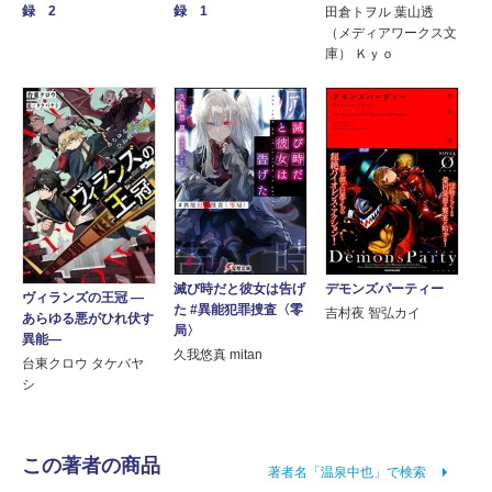
録 2
録 1
田倉トヲル 葉山透
（メディアワークス文
庫） Ｋｙｏ
デモンズパーティー
滅び時だと彼女は告げ
ヴィランズの王冠 ―
た #異能犯罪捜査〈零
吉村夜 智弘カイ
あらゆる悪がひれ伏す
局〉
異能―
久我悠真 mitan
台東クロウ タケバヤ
シ
この著者の商品
著者名「温泉中也」で検索