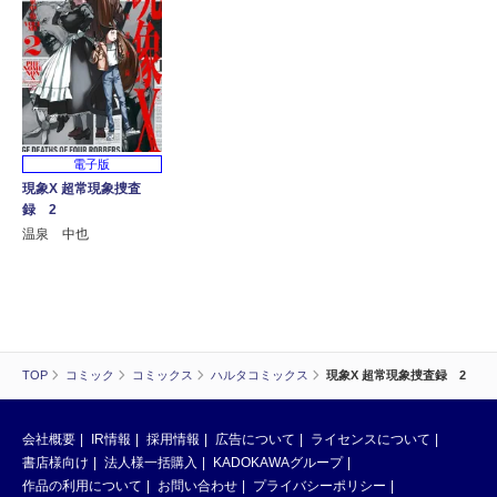
電子版
現象X 超常現象捜査
録 2
温泉 中也
TOP
コミック
コミックス
ハルタコミックス
現象X 超常現象捜査録 2
会社概要
IR情報
採用情報
広告について
ライセンスについて
書店様向け
法人様一括購入
KADOKAWAグループ
作品の利用について
お問い合わせ
プライバシーポリシー