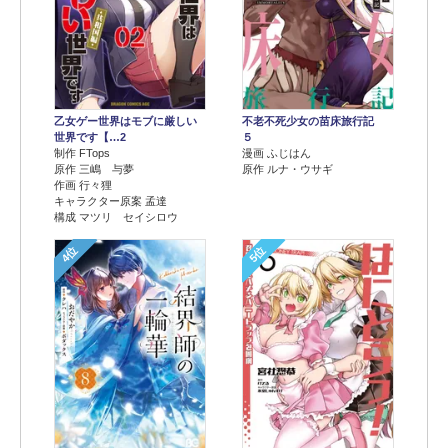
乙女ゲー世界はモブに厳しい
不老不死少女の苗床旅行記
世界です【…2
５
制作 FTops
漫画 ふじはん
原作 三嶋 与夢
原作 ルナ・ウサギ
作画 行々狸
キャラクター原案 孟達
構成 マツリ セイシロウ
4位
5位