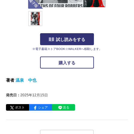
試し読みをする
※電子書籍ストアBOOK☆WALKERへ移動します。
購入する
著者
温泉 中也
発売日：
2025年12月15日
ポスト
シェア
送る