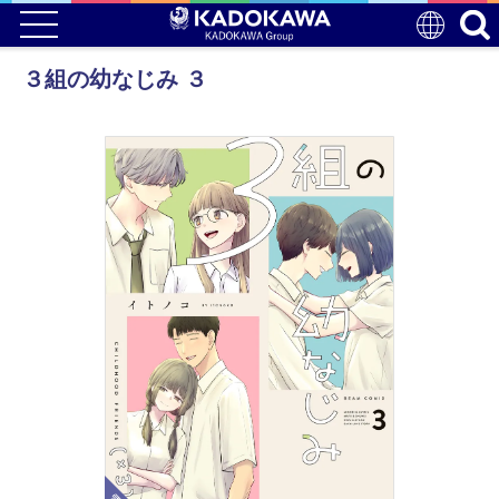
３組の幼なじみ ３
電子版