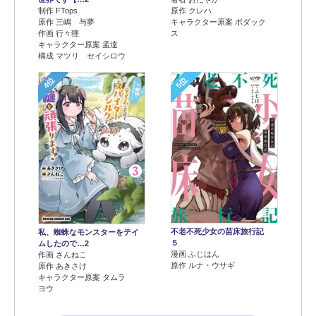
制作 FTops
原作 クレハ
原作 三嶋 与夢
キャラクター原案 ボダック
作画 行々狸
ス
キャラクター原案 孟達
構成 マツリ セイシロウ
4位
5位
不老不死少女の苗床旅行記
私、蜘蛛なモンスターをテイ
５
ムしたので…2
漫画 ふじはん
作画 さんねこ
原作 ルナ・ウサギ
原作 あきさけ
キャラクター原案 タムラ
ヨウ