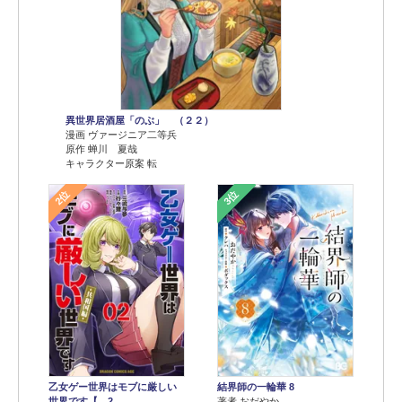
異世界居酒屋「のぶ」 （２２）
漫画 ヴァージニア二等兵
原作 蝉川 夏哉
キャラクター原案 転
2位
3位
乙女ゲー世界はモブに厳しい
結界師の一輪華 8
世界です【…2
著者 おだやか