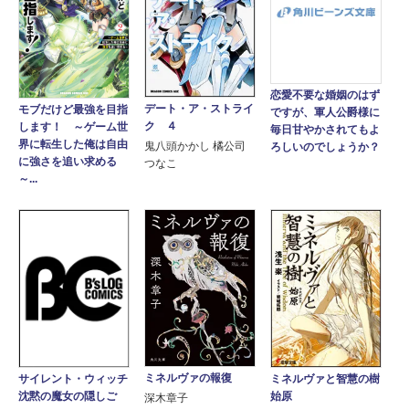
恋愛不要な婚姻のはず
デート・ア・ストライ
モブだけど最強を目指
ですが、軍人公爵様に
ク ４
します！ ～ゲーム世
毎日甘やかされてもよ
界に転生した俺は自由
鬼八頭かかし 橘公司
ろしいのでしょうか？
に強さを追い求める
つなこ
～...
ミネルヴァの報復
ミネルヴァと智慧の樹
サイレント・ウィッチ
始原
沈黙の魔女の隠しご
深木章子