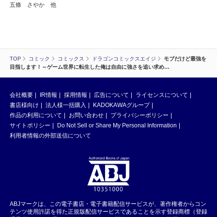
五條 さやか 他
TOP
コミック
コミックス
ドラゴンコミックスエイジ
モブだけど最強を
目指します！～ゲーム世界に転生した俺は自由に強さを追い求め…
会社概要
IR情報
採用情報
広告について
ライセンスについて
書店様向け
法人様一括購入
KADOKAWAグループ
作品の利用について
お問い合わせ
プライバシーポリシー
サイトポリシー
Do Not Sell or Share My Personal Information
利用者情報の外部送信について
ABJマークは、この電子書店・電子書籍配信サービスが、著作権者からコン
テンツ使用許諾を得た正規版配信サービスであることを示す登録商標（登録