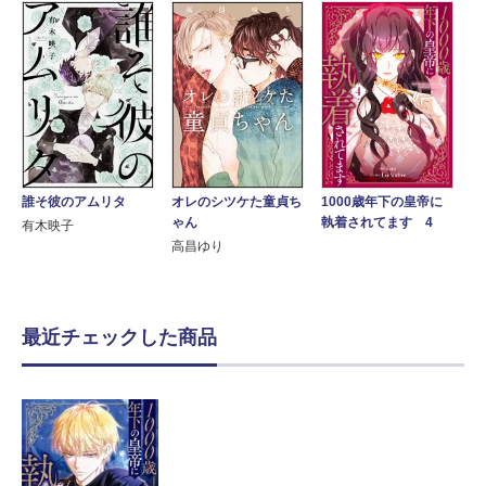
誰そ彼のアムリタ
オレのシツケた童貞ち
1000歳年下の皇帝に
ゃん
執着されてます 4
有木映子
高昌ゆり
最近チェックした商品