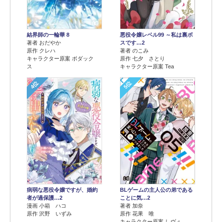
結界師の一輪華 8
悪役令嬢レベル99 ～私は裏ボ
著者 おだやか
スです…2
原作 クレハ
著者 のこみ
キャラクター原案 ボダック
原作 七夕 さとり
ス
キャラクター原案 Tea
4位
5位
病弱な悪役令嬢ですが、婚約
BLゲームの主人公の弟である
者が過保護…2
ことに気…2
漫画 小箱 ハコ
著者 加奈
原作 沢野 いずみ
原作 花果 唯
キャラクター原案 しヴぇ