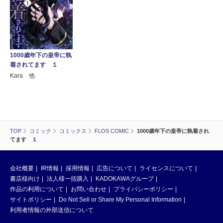
1000歳年下の皇帝に執
着されてます １
Kara 他
TOP
コミック
コミックス
FLOS COMIC
1000歳年下の皇帝に執着され
てます １
会社概要
IR情報
採用情報
広告について
ライセンスについて
書店様向け
法人様一括購入
KADOKAWAグループ
作品の利用について
お問い合わせ
プライバシーポリシー
サイトポリシー
Do Not Sell or Share My Personal Information
利用者情報の外部送信について