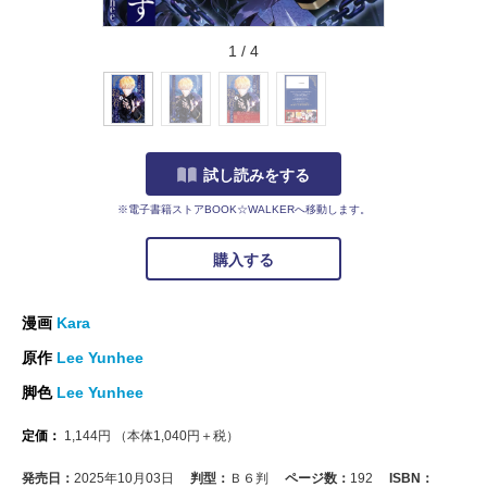
1
/
4
試し読みをする
※電子書籍ストアBOOK☆WALKERへ移動します。
購入する
漫画
Kara
原作
Lee Yunhee
脚色
Lee Yunhee
定価：
1,144
円
（本体
1,040
円＋税）
発売日：
2025年10月03日
判型：
Ｂ６判
ページ数：
192
ISBN：