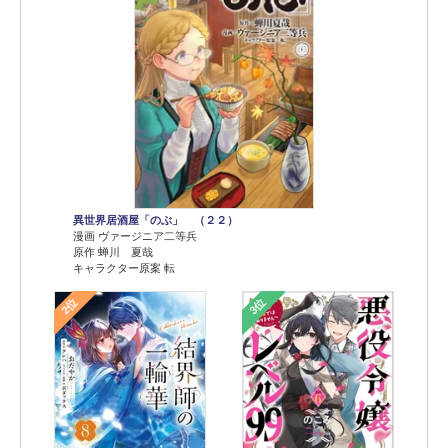
異世界居酒屋「のぶ」 （２２）
漫画 ヴァージニア二等兵
原作 蝉川 夏哉
キャラクター原案 転
2位
3位