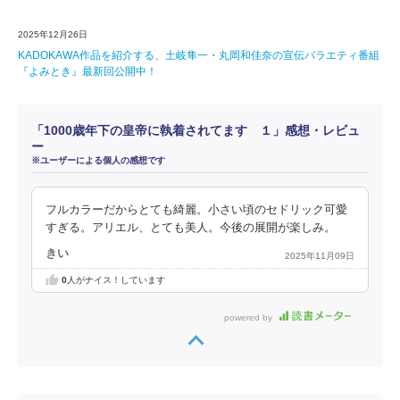
2025年12月26日
KADOKAWA作品を紹介する、土岐隼一・丸岡和佳奈の宣伝バラエティ番組
『よみとき』最新回公開中！
「1000歳年下の皇帝に執着されてます １」感想・レビュ
ー
※ユーザーによる個人の感想です
フルカラーだからとても綺麗。小さい頃のセドリック可愛
すぎる。アリエル、とても美人。今後の展開が楽しみ。
きい
2025年11月09日
0
人がナイス！しています
powered by