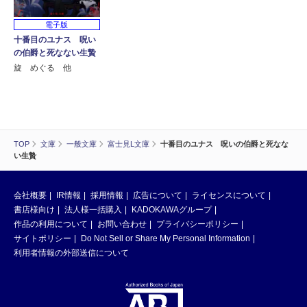
電子版
十番目のユナス 呪い
の伯爵と死なない生贄
旋 めぐる 他
TOP
文庫
一般文庫
富士見L文庫
十番目のユナス 呪いの伯爵と死なな
い生贄
会社概要
IR情報
採用情報
広告について
ライセンスについて
書店様向け
法人様一括購入
KADOKAWAグループ
作品の利用について
お問い合わせ
プライバシーポリシー
サイトポリシー
Do Not Sell or Share My Personal Information
利用者情報の外部送信について