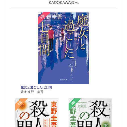
KADOKAWA調べ
1位
魔女と過ごした七日間
著者 東野 圭吾
2位
3位