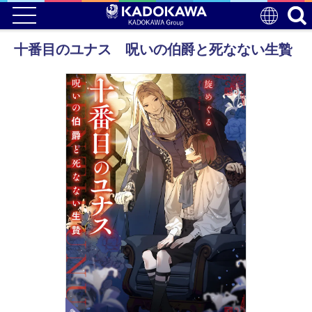
十番目のユナス 呪いの伯爵と死なない生贄
電子版