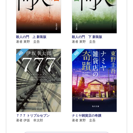
殺人の門 上 新装版
殺人の門 下 新装版
著者 東野 圭吾
著者 東野 圭吾
4位
5位
７７７ トリプルセブン
ナミヤ雑貨店の奇蹟
著者 伊坂 幸太郎
著者 東野 圭吾