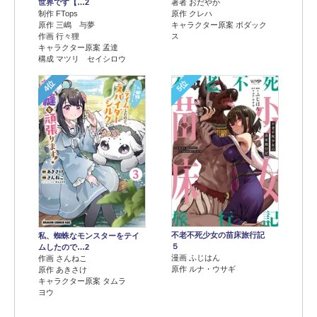
世界です【…2
著者 おだやか
制作 FTops
原作 クレハ
原作 三嶋 与夢
キャラクター原案 ボダック
作画 行々狸
ス
キャラクター原案 孟達
構成 マツリ セイシロウ
4位
5位
不老不死少女の苗床旅行記
私、蜘蛛なモンスターをテイ
５
ムしたので…2
漫画 ふじはん
作画 さんねこ
原作 ルナ・ウサギ
原作 あきさけ
キャラクター原案 タムラ
ヨウ