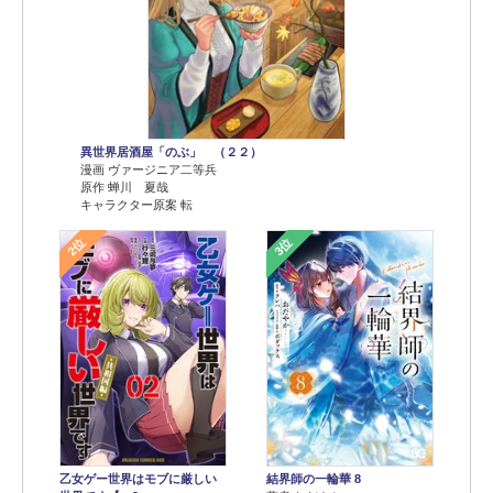
異世界居酒屋「のぶ」 （２２）
漫画 ヴァージニア二等兵
原作 蝉川 夏哉
キャラクター原案 転
2位
3位
乙女ゲー世界はモブに厳しい
結界師の一輪華 8