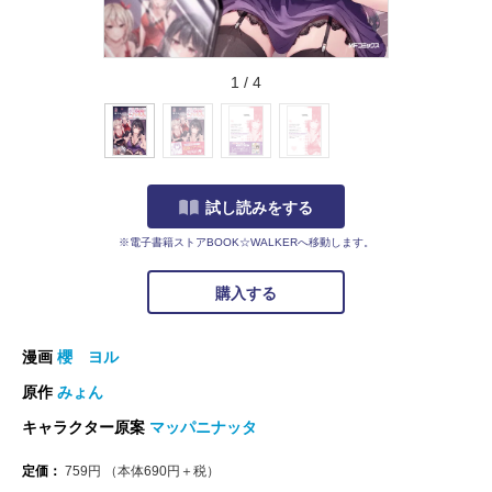
1
/
4
試し読みをする
※電子書籍ストアBOOK☆WALKERへ移動します。
購入する
漫画
櫻 ヨル
原作
みょん
キャラクター原案
マッパニナッタ
定価：
759
円
（本体
690
円＋税）