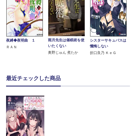
雨月先生は催眠術を使
夜縛◆夜明曲 １
シスターサキュバスは
いたくない
懺悔しない
ＲＡＮ
奥野じゅん 煮たか
折口良乃 ＫｅＧ
最近チェックした商品