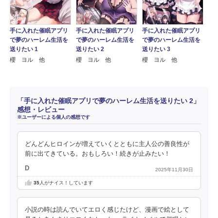
手に入れた催眠アプリ
手に入れた催眠アプリ
手に入れた催眠アプリ
で夢のハーレム生活を
で夢のハーレム生活を
で夢のハーレム生活を
送りたい 1
送りたい 2
送りたい 3
櫻 ヨル 他
櫻 ヨル 他
櫻 ヨル 他
「手に入れた催眠アプリで夢のハーレム生活を送りたい 2」
感想・レビュー
※ユーザーによる個人の感想です
どんどんヒロインが増えていくとともに主人公の善良性が
前に出てきている。おもしろい！続きが止みたい！
D
2025年11月30日
35
人がナイス！しています
小説の時は読んでいてエロく感じたけど、漫画で絵として