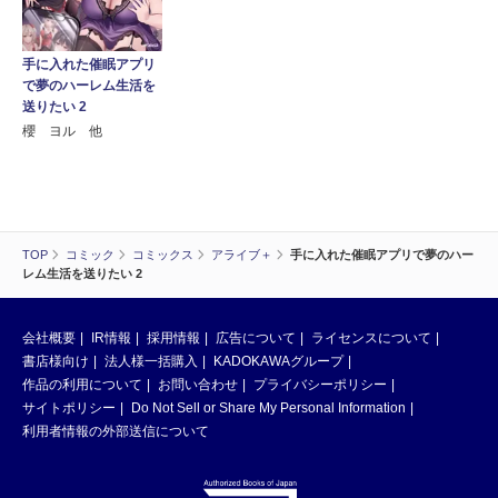
手に入れた催眠アプリ
で夢のハーレム生活を
送りたい 2
櫻 ヨル 他
TOP
コミック
コミックス
アライブ＋
手に入れた催眠アプリで夢のハー
レム生活を送りたい 2
会社概要
IR情報
採用情報
広告について
ライセンスについて
書店様向け
法人様一括購入
KADOKAWAグループ
作品の利用について
お問い合わせ
プライバシーポリシー
サイトポリシー
Do Not Sell or Share My Personal Information
利用者情報の外部送信について