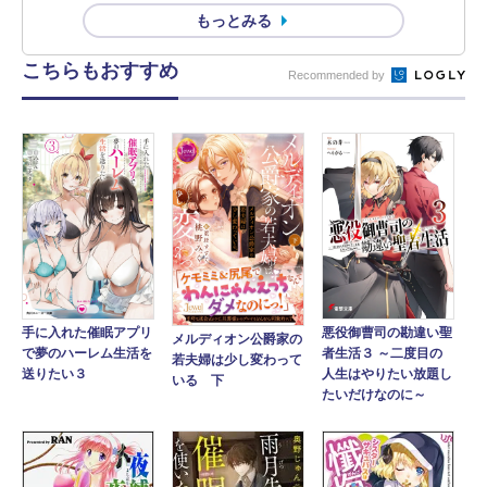
もっとみる
こちらもおすすめ
Recommended by
手に入れた催眠アプリ
悪役御曹司の勘違い聖
メルディオン公爵家の
で夢のハーレム生活を
者生活３ ～二度目の
若夫婦は少し変わって
送りたい３
人生はやりたい放題し
いる 下
たいだけなのに～