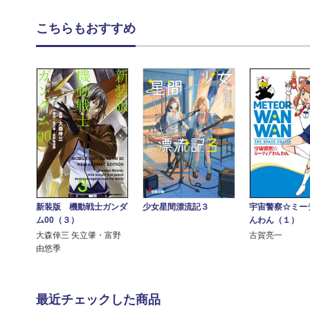
こちらもおすすめ
新装版 機動戦士ガンダ
少女星間漂流記３
宇宙警察☆ミー
ム00（３）
んわん（１）
大森倖三 矢立肇・富野
古賀亮一
由悠季
最近チェックした商品