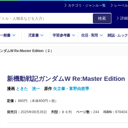
カテゴリ・ジャンル一覧
レーベル
検索
詳細
一般書
児童書
学習参考書
生活
実用
雑誌
ムック
・
・
ムW Re:Master Edition（２）
新機動戦記ガンダムW Re:Master Editio
漫画
ときた 洸一
原作
矢立肇・富野由悠季
定価：
880
円 （本体
800
円＋税）
発売日：
2025年08月26日
判型：
Ｂ６判
ページ数：
244
ISBN：
978404