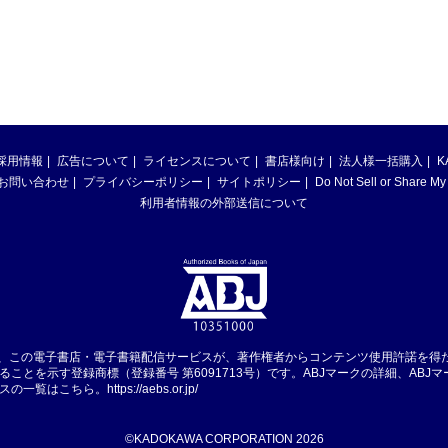
採用情報
広告について
ライセンスについて
書店様向け
法人様一括購入
K
お問い合わせ
プライバシーポリシー
サイトポリシー
Do Not Sell or Share My
利用者情報の外部送信について
は、この電子書店・電子書籍配信サービスが、著作権者からコンテンツ使用許諾を得
ることを示す登録商標（登録番号 第6091713号）です。ABJマークの詳細、ABJ
スの一覧はこちら。
https://aebs.or.jp/
©KADOKAWA CORPORATION 2026