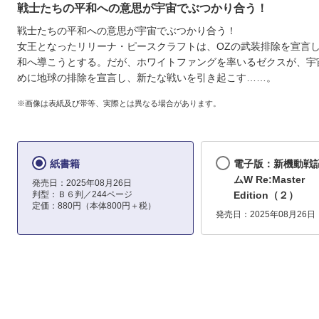
戦士たちの平和への意思が宇宙でぶつかり合う！
戦士たちの平和への意思が宇宙でぶつかり合う！
女王となったリリーナ・ピースクラフトは、OZの武装排除を宣言
和へ導こうとする。だが、ホワイトファングを率いるゼクスが、宇
めに地球の排除を宣言し、新たな戦いを引き起こす……。
※画像は表紙及び帯等、実際とは異なる場合があります。
紙書籍
電子版：新機動戦
ムW Re:Master
発売日：2025年08月26日
判型：Ｂ６判／244ページ
Edition（２）
定価：880円（本体800円＋税）
発売日：2025年08月26日