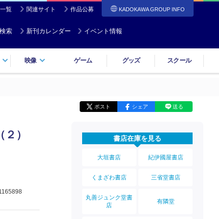
一覧
関連サイト
作品公募
KADOKAWA GROUP INFO
検索
新刊カレンダー
イベント情報
映像
ゲーム
グッズ
スクール
ポスト
シェア
送る
n（２）
書店在庫を見る
大垣書店
紀伊國屋書店
くまざわ書店
三省堂書店
1165898
丸善ジュンク堂書
有隣堂
店