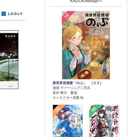
KADOKAWA調べ
y
1位
異世界居酒屋「のぶ」 （２２）
漫画 ヴァージニア二等兵
原作 蝉川 夏哉
キャラクター原案 転
2位
3位