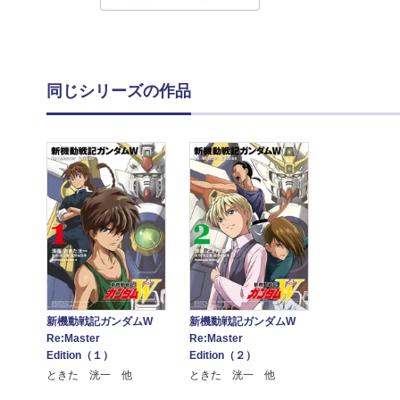
同じシリーズの作品
新機動戦記ガンダムW
新機動戦記ガンダムW
Re:Master
Re:Master
Edition（１）
Edition（２）
ときた 洸一 他
ときた 洸一 他