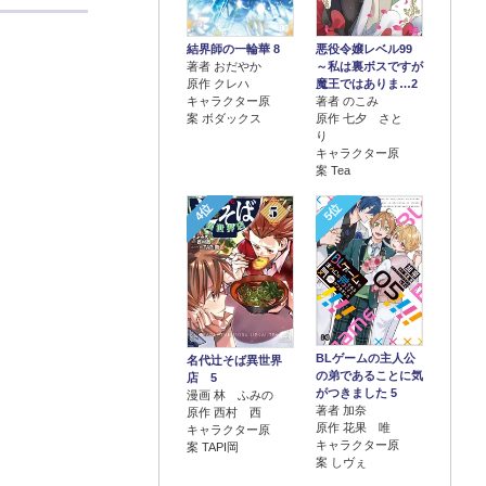
結界師の一輪華 8
悪役令嬢レベル99
著者 おだやか
～私は裏ボスですが
原作 クレハ
魔王ではありま…2
キャラクター原
著者 のこみ
案 ボダックス
原作 七夕 さと
り
キャラクター原
案 Tea
4位
5位
BLゲームの主人公
名代辻そば異世界
の弟であることに気
店 5
がつきました 5
漫画 林 ふみの
著者 加奈
原作 西村 西
原作 花果 唯
キャラクター原
キャラクター原
案 TAPI岡
案 しヴぇ