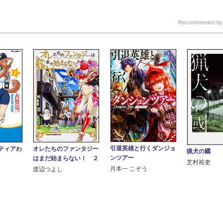
Recommended b
引退英雄と行くダンジョ
オレたちのファンタジー
ティアわ
猟犬の國
ンツアー
はまだ始まらない！ ２
芝村裕吏
月本一 こぞう
渡辺つよし