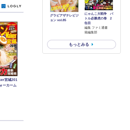
y
にゃんこ大戦争 バ
グラビアザテレビジ
トル必勝虎の巻 2
ョン vol.85
缶目
編集 ファミ通書
籍編集部
もっとみる
er宮城201
ウォーカーム