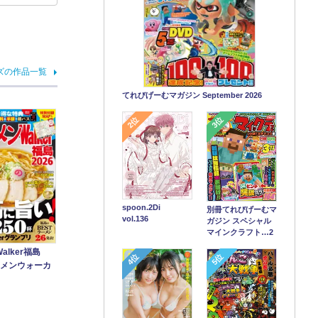
ズの作品一覧
てれびげーむマガジン September 2026
2位
3位
spoon.2Di
別冊てれびげーむマ
vol.136
ガジン スペシャル
マインクラフト…2
alker福島
4位
5位
ラーメンウォーカ