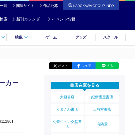
一覧
関連サイト
作品公募
KADOKAWA GROUP INFO
検索
新刊カレンダー
イベント情報
映像
ゲーム
グッズ
スクール
ポスト
シェア
送る
ォーカー
書店在庫を見る
大垣書店
紀伊國屋書店
くまざわ書店
三省堂書店
9112801
丸善ジュンク堂書
有隣堂
店