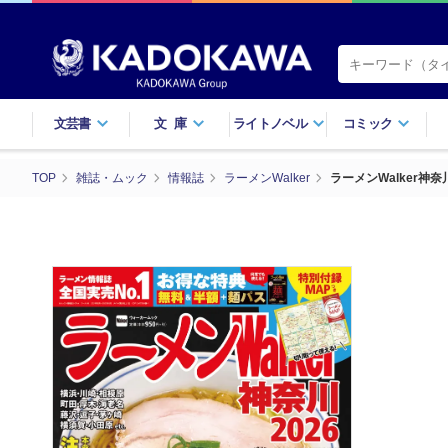
文芸書
文庫
ライトノベル
コミック
TOP
雑誌・ムック
情報誌
ラーメンWalker
ラーメンWalker神