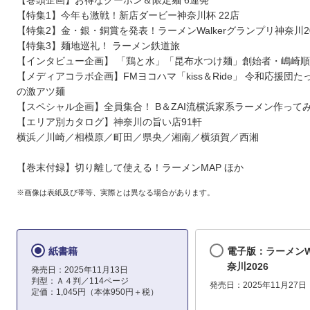
【巻頭企画】お得なクーポン＆限定麺 6連発
【特集1】今年も激戦！新店ダービー神奈川杯 22店
【特集2】金・銀・銅賞を発表！ラーメンWalkerグランプリ神奈川20
【特集3】麺地巡礼！ ラーメン鉄道旅
【インタビュー企画】 「鶏と水」「昆布水つけ麺」創始者・嶋崎
【メディアコラボ企画】FMヨコハマ「kiss＆Ride」 令和応援団た
の激アツ麺
【スペシャル企画】全員集合！ B＆ZAI流横浜家系ラーメン作って
【エリア別カタログ】神奈川の旨い店91軒
横浜／川崎／相模原／町田／県央／湘南／横須賀／西湘
【巻末付録】切り離して使える！ラーメンMAP ほか
※画像は表紙及び帯等、実際とは異なる場合があります。
紙書籍
電子版：ラーメンWa
奈川2026
発売日：2025年11月13日
判型：Ａ４判／114ページ
発売日：2025年11月27日
定価：1,045円（本体950円＋税）