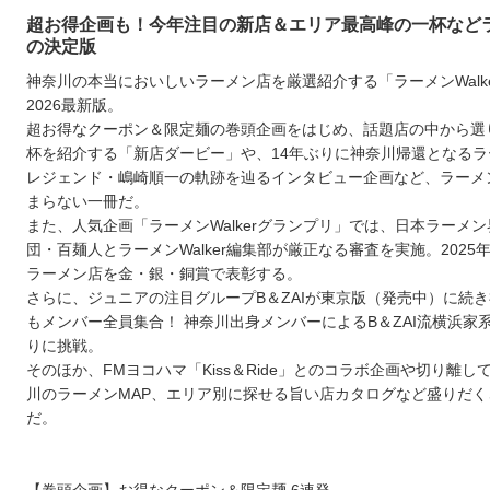
超お得企画も！今年注目の新店＆エリア最高峰の一杯など
の決定版
神奈川の本当においしいラーメン店を厳選紹介する「ラーメンWalk
2026最新版。
超お得なクーポン＆限定麺の巻頭企画をはじめ、話題店の中から選
杯を紹介する「新店ダービー」や、14年ぶりに神奈川帰還となるラ
レジェンド・嶋崎順一の軌跡を辿るインタビュー企画など、ラーメ
まらない一冊だ。
また、人気企画「ラーメンWalkerグランプリ」では、日本ラーメ
団・百麺人とラーメンWalker編集部が厳正なる審査を実施。2025
ラーメン店を金・銀・銅賞で表彰する。
さらに、ジュニアの注目グループB＆ZAIが東京版（発売中）に続
もメンバー全員集合！ 神奈川出身メンバーによるB＆ZAI流横浜家
りに挑戦。
そのほか、FMヨコハマ「Kiss＆Ride」とのコラボ企画や切り離し
川のラーメンMAP、エリア別に探せる旨い店カタログなど盛りだく
だ。