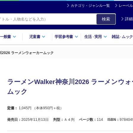
カテゴリ・ジャンル一覧
レーベル
検索
詳細
一般書
児童書
学習参考書
生活
実用
雑誌
ムック
・
・
奈川2026 ラーメンウォーカームック
ラーメンWalker神奈川2026 ラーメンウ
ムック
定価：
1,045
円 （本体
950
円＋税）
発売日：
2025年11月13日
判型：
Ａ４判
ページ数：
114
ISBN：
978404