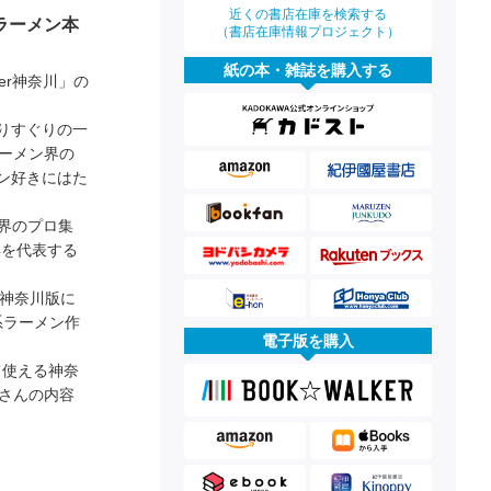
近くの書店在庫を検索する
ラーメン本
（書店在庫情報プロジェクト）
紙の本・雑誌を購入する
er神奈川」の
りすぐりの一
ーメン界の
ン好きにはた
ン界のプロ集
年を代表する
き神奈川版に
系ラーメン作
電子版を購入
て使える神奈
さんの内容