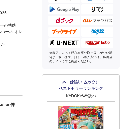
25
順一の軌跡
っつーの オレ
みた！
※書店によって現在在庫や取り扱いがない場
合がございます。詳しい購入方法は、各書店
のサイトにてご確認ください。
本 （雑誌・ムック）
ベストセラーランキング
KADOKAWA調べ
lker神
1位