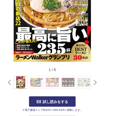
1
/
6
試し読みをする
※電子書籍ストアBOOK☆WALKERへ移動します。