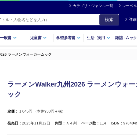
カテゴリ・ジャンル一覧
レーベル
検索
詳細
一般書
児童書
学習参考書
生活
実用
雑誌
ムック
・
・
州2026 ラーメンウォーカームック
ラーメンWalker九州2026 ラーメンウォ
ック
定価：
1,045
円 （本体
950
円＋税）
発売日：
2025年11月12日
判型：
Ａ４判
ページ数：
114
ISBN：
978404