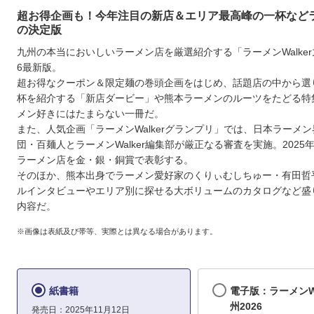
超お得企画も！今年注目の新店＆エリア最高峰の一杯など
の決定版
九州の本当においしいラーメン店を厳選紹介する「ラーメンWalker
6最新版。
超お得なクーポン＆限定麺の巻頭企画をはじめ、話題店の中から選
杯を紹介する「新店ダービー」や熊本ラーメンのルーツをたどる特
メン好きにはたまらない一冊だ。
また、人気企画「ラーメンWalkerグランプリ」では、日本ラーメ
団・百麺人とラーメンWalker編集部が厳正なる審査を実施。2025
ラーメン店を金・銀・銅賞で表彰する。
そのほか、熊本出身でラーメン愛好家のくりぃむしちゅー・有田哲
ルインタビューやエリア別に探せる大ボリュームのカタログなど盛
内容だ。
※画像は表紙及び帯等、実際とは異なる場合があります。
紙書籍
電子版：ラーメンWa
州2026
発売日：2025年11月12日