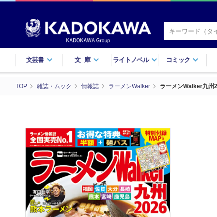
文芸書
文庫
ライトノベル
コミック
TOP
雑誌・ムック
情報誌
ラーメンWalker
ラーメンWalker九