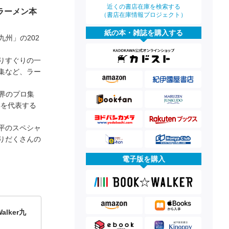
近くの書店在庫を検索する
ラーメン本
（書店在庫情報プロジェクト）
紙の本・雑誌を購入する
九州」の202
りすぐりの一
集など、ラー
ン界のプロ集
年を代表する
平のスペシャ
りだくさんの
電子版を購入
lker九