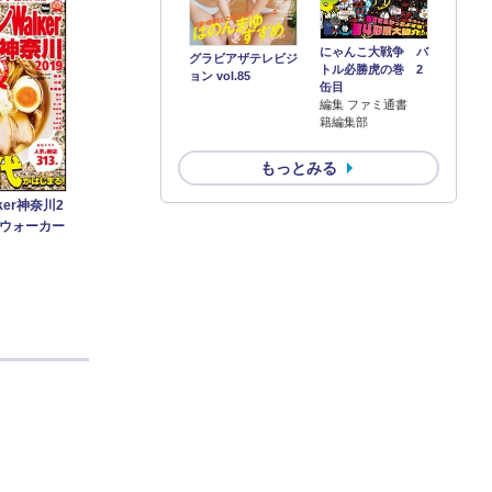
にゃんこ大戦争 バ
グラビアザテレビジ
トル必勝虎の巻 2
ョン vol.85
缶目
編集 ファミ通書
籍編集部
もっとみる
ker神奈川2
ンウォーカー