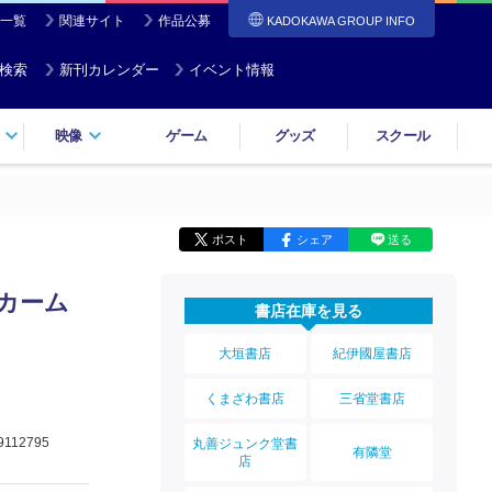
一覧
関連サイト
作品公募
KADOKAWA GROUP INFO
検索
新刊カレンダー
イベント情報
映像
ゲーム
グッズ
スクール
ポスト
シェア
送る
ーカーム
書店在庫を見る
大垣書店
紀伊國屋書店
くまざわ書店
三省堂書店
9112795
丸善ジュンク堂書
有隣堂
店