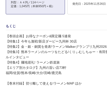
判型：Ａ４判／114ページ
発売日：2025年11月26日
定価：1,045円（本体950円＋税）
もくじ
【巻頭企画】お得なクーポン&限定麺 5連発
【特集1】今年も激戦!新店ダービー九州杯 30店
【特集2】金・銀・銅賞を発表!ラーメンWalkerグランプリ九州2026
【特集3】熊本ラーメンのルーツをたどる/くりぃむしちゅー・有田
ルインタビュー
【特集4】麺地巡礼! ラーメン鉄道旅
【エリア別カタログ】九州の旨い店73軒
福岡/佐賀/熊本/長崎/大分/宮崎/鹿児島
【巻末付録】切り離して使える!ラーメンMAP ほか