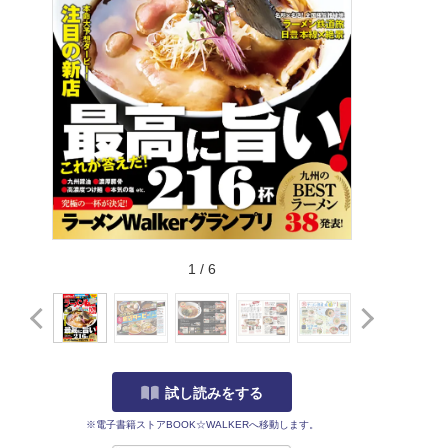
1
/
6
試し読みをする
※電子書籍ストアBOOK☆WALKERへ移動します。