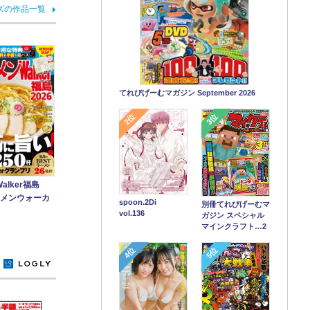
ズの作品一覧
てれびげーむマガジン September 2026
2位
3位
alker福島
ラーメンウォーカ
spoon.2Di
別冊てれびげーむマ
vol.136
ガジン スペシャル
マインクラフト…2
4位
5位
y