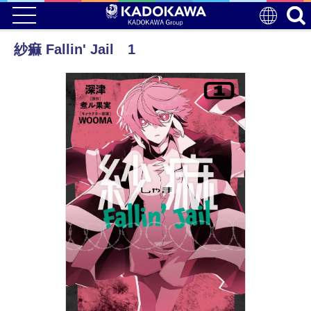
紗痲 Fallin' Jail 1