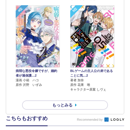
4位
5位
病弱な悪役令嬢ですが、婚約
BLゲームの主人公の弟である
者が過保護…2
ことに気…2
漫画 小箱 ハコ
著者 加奈
原作 沢野 いずみ
原作 花果 唯
キャラクター原案 しヴぇ
もっとみる
こちらもおすすめ
Recommended by