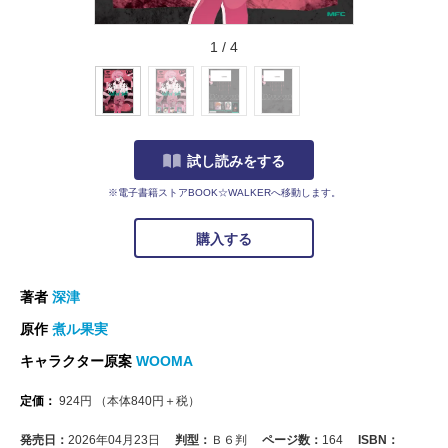
1
/
4
試し読みをする
※電子書籍ストアBOOK☆WALKERへ移動します。
購入する
著者
深津
原作
煮ル果実
キャラクター原案
WOOMA
定価：
924
円
（本体
840
円＋税）
発売日：
2026年04月23日
判型：
Ｂ６判
ページ数：
164
ISBN：