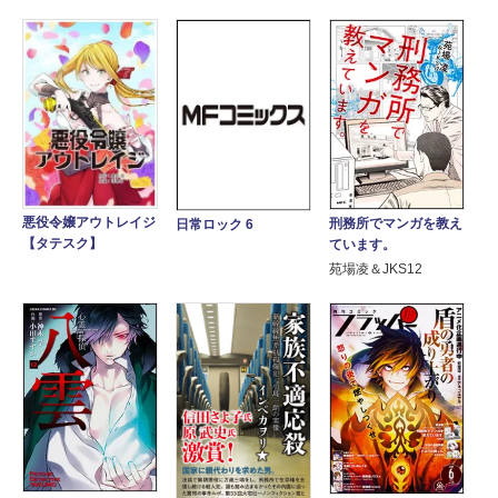
悪役令嬢アウトレイジ
刑務所でマンガを教え
日常ロック 6
【タテスク】
ています。
苑場凌＆JKS12