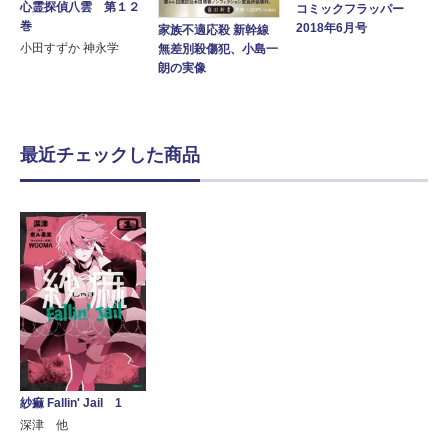
心霊探偵八雲 第１２
コミックフラッパー
巻
2018年6月号
家族不適応殺 新幹線
小田すずか 神永学
無差別殺傷犯、小島一
朗の実像
最近チェックした商品
紗痲 Fallin' Jail 1
深津 他