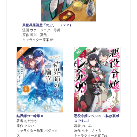
異世界居酒屋「のぶ」 （２２）
漫画 ヴァージニア二等兵
原作 蝉川 夏哉
キャラクター原案 転
2位
3位
結界師の一輪華 8
悪役令嬢レベル99 ～私は裏ボ
著者 おだやか
スです…2
原作 クレハ
著者 のこみ
キャラクター原案 ボダック
原作 七夕 さとり
ス
キャラクター原案 Tea