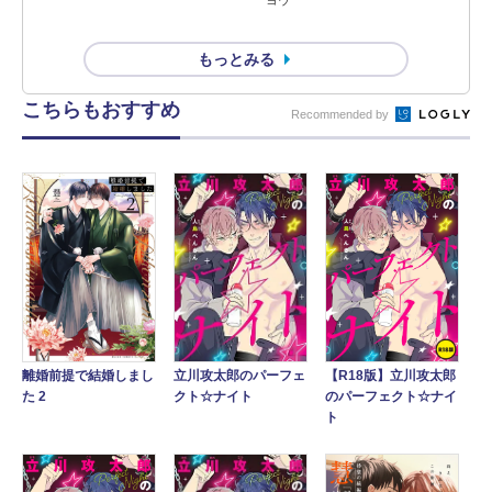
ヨウ
もっとみる
こちらもおすすめ
Recommended by
離婚前提で結婚しまし
【R18版】立川攻太郎
立川攻太郎のパーフェ
た 2
のパーフェクト☆ナイ
クト☆ナイト
ト