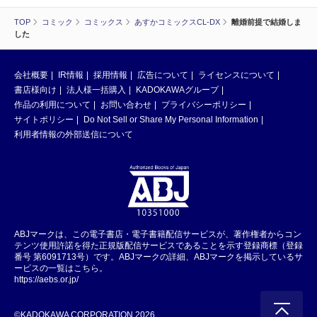
TOP
コミック
コミックス
あすかコミックスCL-DX
離婚前提で結婚しま
した
会社概要
IR情報
採用情報
広告について
ライセンスについて
書店様向け
法人様一括購入
KADOKAWAグループ
作品の利用について
お問い合わせ
プライバシーポリシー
サイトポリシー
Do Not Sell or Share My Personal Information
利用者情報の外部送信について
ABJマークは、この電子書店・電子書籍配信サービスが、著作権者からコン
テンツ使用許諾を得た正規版配信サービスであることを示す登録商標（登録
番号 第6091713号）です。ABJマークの詳細、ABJマークを掲示しているサ
ービスの一覧はこちら。
https://aebs.or.jp/
©KADOKAWA CORPORATION 2026