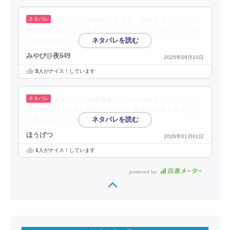
電子。同性婚可能な世界観。偶然出会ったのに契
約結婚がこんなにうまくいくなんてすごいことだよ。よほ
ど相性が良かったのではなかろうか。
みやび@夜649
2025年09月10日
5
人がナイス！しています
★★☆☆☆諸事情あって結婚経験をしたい2人の
話。あんまり印象に残らなかった。身体の関係も本気にな
る過程もひとっ飛びな感じだったからかな。
ほうげつ
2026年01月01日
1
人がナイス！しています
powered by