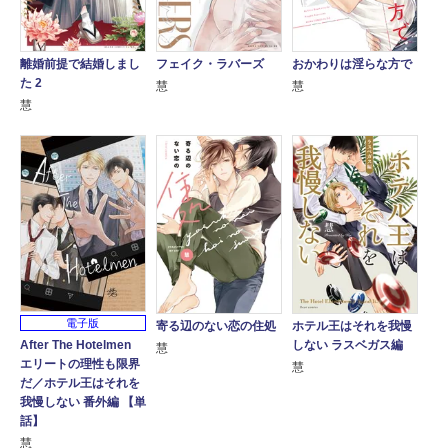
離婚前提で結婚しまし
フェイク・ラバーズ
おかわりは淫らな方で
た 2
慧
慧
慧
電子版
寄る辺のない恋の住処
ホテル王はそれを我慢
しない ラスベガス編
After The Hotelmen
慧
エリートの理性も限界
慧
だ／ホテル王はそれを
我慢しない 番外編 【単
話】
慧