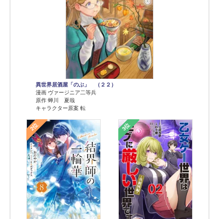
異世界居酒屋「のぶ」 （２２）
漫画 ヴァージニア二等兵
原作 蝉川 夏哉
キャラクター原案 転
2位
3位