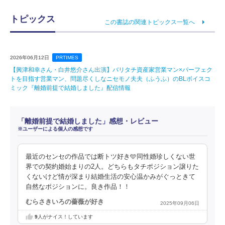
トピックス
この書誌の関連トピックス一覧へ
2026年06月12日
PRTIMES
【興津和幸さん・白井悠介さん出演】バリタチ資産家営業マン×パーフェク
トを目指す営業マン、問題尽くしなニセモノ夫夫（ふうふ）のBLボイスコ
ミック『離婚前提で結婚しました』配信情報
「離婚前提で結婚しました」感想・レビュー
※ユーザーによる個人の感想です
最近のセンセの作品では断トツ好き🩵同性婚珍しくない世
界での契約婚始まりの2人。どちらもタチポジション譲りた
くないけど情が深まり結婚生活の安心温かみがぐっときて
自然なポジションに。良き作品！！
むらさきいろの薔薇が好き
2025年09月06日
9
人がナイス！しています