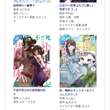
結界師の一輪華 8
乙女ゲー世界はモブに厳しい
著者 おだやか
世界です【…2
原作 クレハ
制作 FTops
キャラクター原案 ボダック
原作 三嶋 与夢
ス
作画 行々狸
キャラクター原案 孟達
構成 マツリ セイシロウ
4位
5位
不老不死少女の苗床旅行記
私、蜘蛛なモンスターをテイ
５
ムしたので…2
漫画 ふじはん
作画 さんねこ
原作 ルナ・ウサギ
原作 あきさけ
キャラクター原案 タムラ