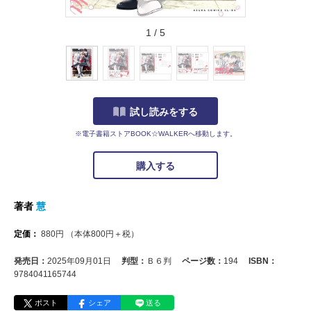
1
/
5
試し読みをする
※電子書籍ストアBOOK☆WALKERへ移動します。
購入する
著者
慧
定価：
880
円
（本体
800
円＋税）
発売日：
2025年09月01日
判型：
Ｂ６判
ページ数：
194
ISBN：
9784041165744
ポスト
シェア
送る