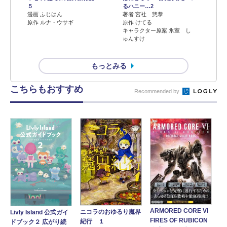
５
るハニー…2
漫画 ふじはん
著者 宮社 惣恭
原作 ルナ・ウサギ
原作 けてる
キャラクター原案 氷室 し
ゅんすけ
もっとみる
こちらもおすすめ
Recommended by
ARMORED CORE VI
ニコラのおゆるり魔界
Livly Island 公式ガイ
FIRES OF RUBICON
紀行 １
ドブック２ 広がり続