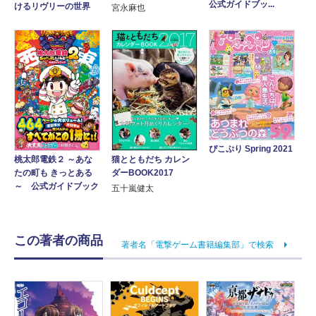
公式ガイドブッ...
けるリヴリーの世界
宮永麻也
ぴこぷり Spring 2021
猫とともだち カレン
桃太郎電鉄２ ～あな
ダーBOOK2017
たの町も きっとある
～ 公式ガイドブック
五十嵐健太
この著者の商品
著者名「電撃ゲーム書籍編集部」で検索