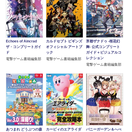
Echoes of Aincrad
カルドセプト ビギンズ
亰都ザナドゥ -桜花幻
ザ・コンプリートガイ
オフィシャル アートブ
舞- 公式コンプリート
ド
ック
ガイド＋ビジュアルコ
レクション
電撃ゲーム書籍編集部
電撃ゲーム書籍編集部
電撃ゲーム書籍編集部
あつまれ どうぶつの森
カービィのエアライダ
バニーガーデン＆へべ