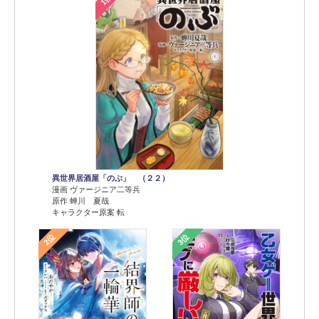
異世界居酒屋「のぶ」 （２２）
漫画 ヴァージニア二等兵
原作 蝉川 夏哉
キャラクター原案 転
2位
3位