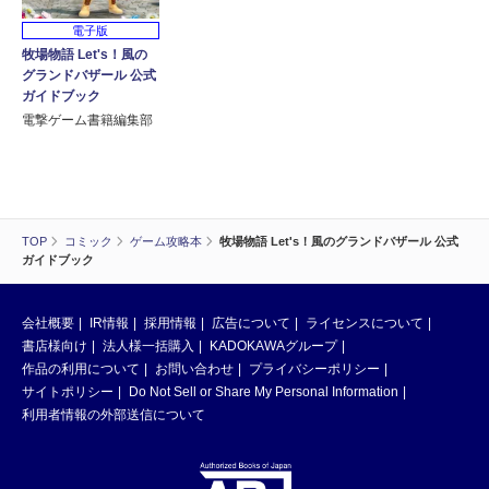
電子版
牧場物語 Let's！風の
グランドバザール 公式
ガイドブック
電撃ゲーム書籍編集部
TOP
コミック
ゲーム攻略本
牧場物語 Let's！風のグランドバザール 公式
ガイドブック
会社概要
IR情報
採用情報
広告について
ライセンスについて
書店様向け
法人様一括購入
KADOKAWAグループ
作品の利用について
お問い合わせ
プライバシーポリシー
サイトポリシー
Do Not Sell or Share My Personal Information
利用者情報の外部送信について