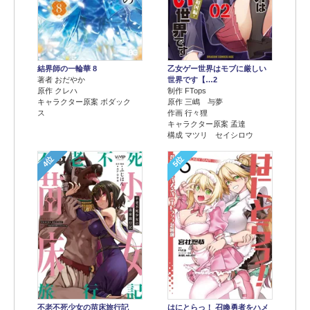
結界師の一輪華 8
乙女ゲー世界はモブに厳しい
著者 おだやか
世界です【…2
原作 クレハ
制作 FTops
キャラクター原案 ボダック
原作 三嶋 与夢
ス
作画 行々狸
キャラクター原案 孟達
構成 マツリ セイシロウ
4位
5位
不老不死少女の苗床旅行記
はにとらっ！ 召喚勇者をハメ