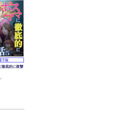
電子版
に徹底的に復讐
一