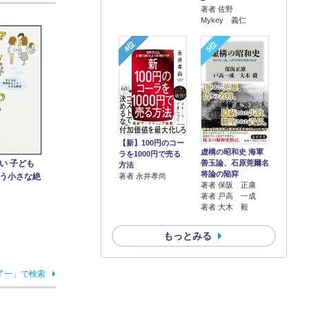
著者 佐野
Mykey 義仁
4位
5位
【新】100円のコー
虚構の昭和史 海軍
ラを1000円で売る
い 子ども
善玉論、石原莞爾名
方法
将論の陥穽
著者 永井孝尚
う小さな絶
著者 保阪 正康
著者 戸高 一成
著者 大木 毅
もっとみる
了一」で検索