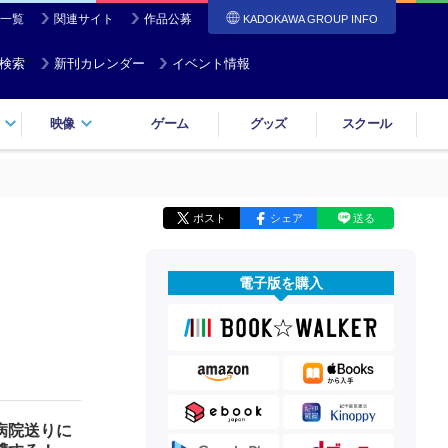
一覧
関連サイト
作品公募
KADOKAWA GROUP INFO
検索
新刊カレンダー
イベント情報
映像
ゲーム
グッズ
スクール
ポスト
シェア
送る
電子版を購入
病院送りに