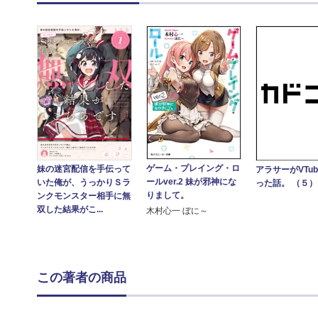
ゲーム・プレイング・ロ
妹の迷宮配信を手伝って
アラサーがVTub
ールver.2 妹が邪神にな
いた俺が、うっかりＳラ
った話。 （５）
りまして。
ンクモンスター相手に無
双した結果がこ...
木村心一 ぼに～
この著者の商品