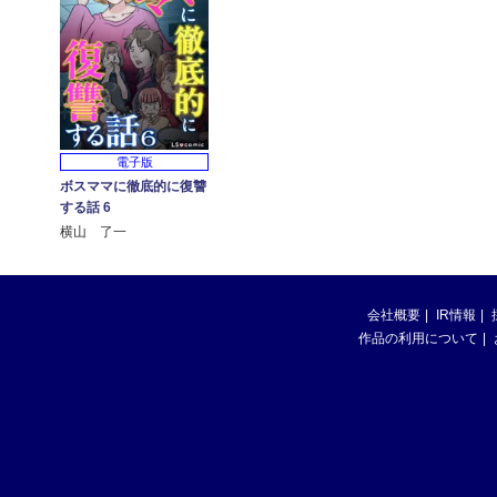
電子版
ボスママに徹底的に復讐
する話 6
横山 了一
会社概要
IR情報
作品の利用について