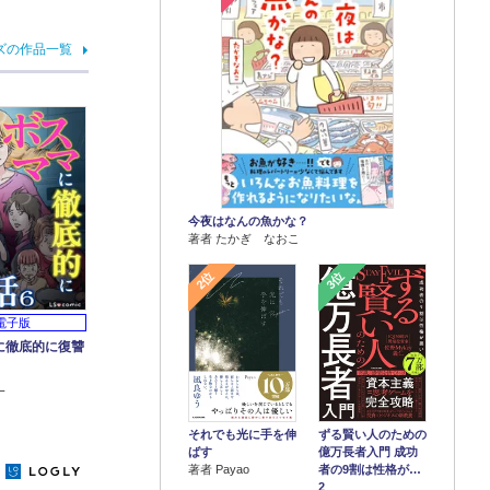
ズの作品一覧
今夜はなんの魚かな？
著者 たかぎ なおこ
2位
3位
電子版
に徹底的に復讐
一
それでも光に手を伸
ずる賢い人のための
ばす
億万長者入門 成功
著者 Payao
者の9割は性格が…
y
2