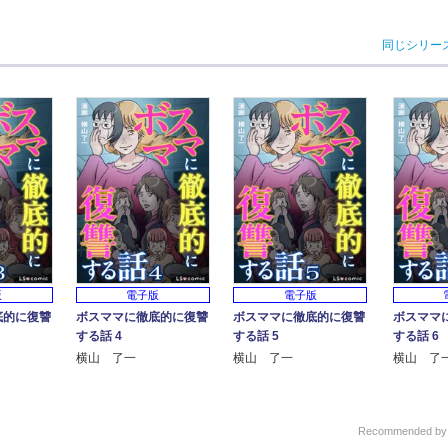
同じシリー
版
電子版
電子版
底的に復讐
ボスママに徹底的に復讐
ボスママに徹底的に復讐
ボスママ
する話 4
する話 5
する話 6
横山 了一
横山 了一
横山 了
Recommended b