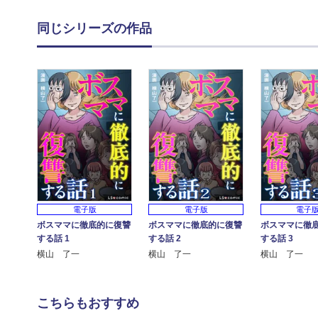
同じシリーズの作品
電子版
電子版
電子
ボスママに徹底的に復讐
ボスママに徹底的に復讐
ボスママに徹
する話 1
する話 2
する話 3
横山 了一
横山 了一
横山 了一
こちらもおすすめ