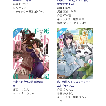
結界師の一輪華 8
乙女ゲー世界はモブに厳しい
著者 おだやか
世界です【…2
原作 クレハ
制作 FTops
キャラクター原案 ボダック
原作 三嶋 与夢
ス
作画 行々狸
キャラクター原案 孟達
構成 マツリ セイシロウ
4位
5位
不老不死少女の苗床旅行記
私、蜘蛛なモンスターをテイ
５
ムしたので…2
漫画 ふじはん
作画 さんねこ
原作 ルナ・ウサギ
原作 あきさけ
キャラクター原案 タムラ
ヨウ