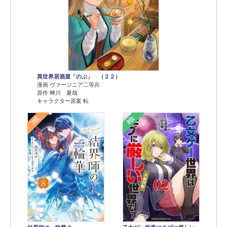
異世界居酒屋「のぶ」 （２２）
漫画 ヴァージニア二等兵
原作 蝉川 夏哉
キャラクター原案 転
2位
3位