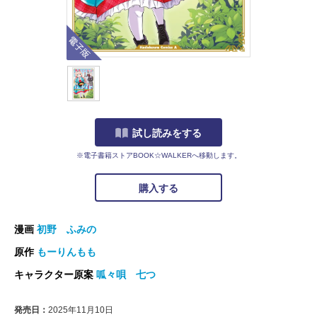
電子版
試し読みをする
※電子書籍ストアBOOK☆WALKERへ移動します。
購入する
漫画
初野 ふみの
原作
もーりんもも
キャラクター原案
呱々唄 七つ
発売日：
2025年11月10日