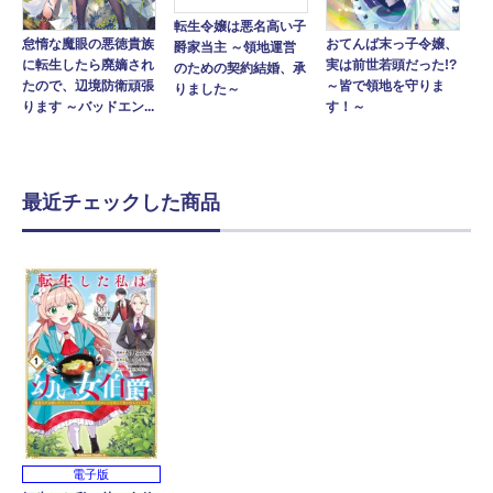
転生令嬢は悪名高い子
怠惰な魔眼の悪徳貴族
おてんば末っ子令嬢、
爵家当主 ～領地運営
に転生したら廃嫡され
実は前世若頭だった!?
のための契約結婚、承
たので、辺境防衛頑張
～皆で領地を守りま
りました～
ります ～バッドエン...
す！～
最近チェックした商品
電子版