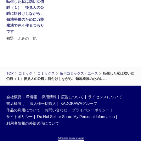
転生した私は幼い女伯
爵（１） 後見人の公
爵に餌付けしながら、
領地発展のために万能
魔法で色々作るつもり
です
初野 ふみの 他
TOP
コミック
コミックス
角川コミックス・エース
転生した私は幼い女
伯爵（１）後見人の公爵に餌付けしながら、領地発展のために…
会社概要
IR情報
採用情報
広告について
ライセンスについて
書店様向け
法人様一括購入
KADOKAWAグループ
作品の利用について
お問い合わせ
プライバシーポリシー
サイトポリシー
Do Not Sell or Share My Personal Information
利用者情報の外部送信について