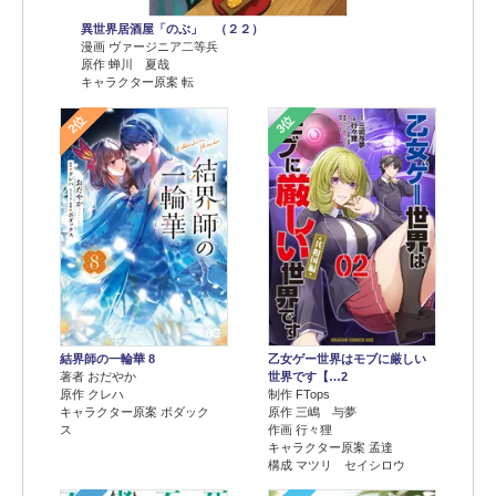
異世界居酒屋「のぶ」 （２２）
漫画 ヴァージニア二等兵
原作 蝉川 夏哉
キャラクター原案 転
2位
3位
結界師の一輪華 8
乙女ゲー世界はモブに厳しい
著者 おだやか
世界です【…2
原作 クレハ
制作 FTops
キャラクター原案 ボダック
原作 三嶋 与夢
ス
作画 行々狸
キャラクター原案 孟達
構成 マツリ セイシロウ