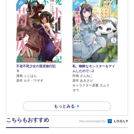
4位
5位
不老不死少女の苗床旅行記
私、蜘蛛なモンスターをテイ
５
ムしたので…2
漫画 ふじはん
作画 さんねこ
原作 ルナ・ウサギ
原作 あきさけ
キャラクター原案 タムラ
ヨウ
もっとみる
こちらもおすすめ
Recommended by