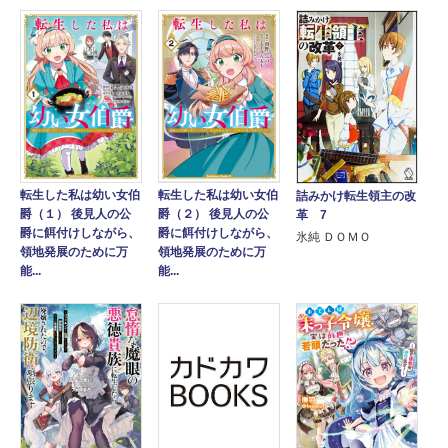
転生した私は幼い女伯
転生した私は幼い女伯
詰みかけ転生領主の改
爵（１） 後見人の公
爵（２） 後見人の公
革 7
爵に餌付けしながら、
爵に餌付けしながら、
氷純 ＤＯＭＯ
領地発展のために万
領地発展のために万
能...
能...