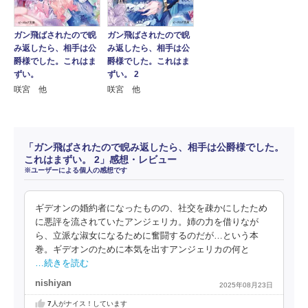
ガン飛ばされたので睨
ガン飛ばされたので睨
み返したら、相手は公
み返したら、相手は公
爵様でした。これはま
爵様でした。これはま
ずい。
ずい。 2
咲宮 他
咲宮 他
「ガン飛ばされたので睨み返したら、相手は公爵様でした。
これはまずい。 2」感想・レビュー
※ユーザーによる個人の感想です
ギデオンの婚約者になったものの、社交を疎かにしたため
に悪評を流されていたアンジェリカ。姉の力を借りなが
ら、立派な淑女になるために奮闘するのだが…という本
巻。ギデオンのために本気を出すアンジェリカの何と
…続きを読む
nishiyan
2025年08月23日
7
人がナイス！しています