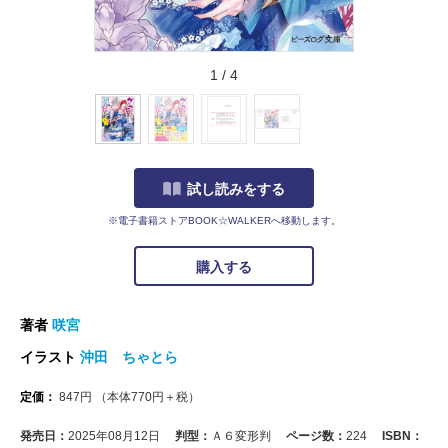
1
/
4
試し読みをする
※電子書籍ストアBOOK☆WALKERへ移動します。
購入する
著者
咲宮
イラスト
沖田 ちゃとら
定価：
847
円
（本体
770
円＋税）
発売日：
2025年08月12日
判型：
Ａ６変形判
ページ数：
224
ISBN：