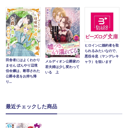
ヒロインに婚約者を取
られるみたいなので、
悪役令息（ヤンデレキ
田舎者にはよくわかり
メルディオン公爵家の
ャラ）を狙います
ません ぼんやり辺境
若夫婦は少し変わって
伯令嬢は、断罪された
いる 上
公爵令息をお持ち帰
り...
最近チェックした商品