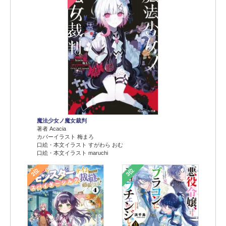
魔法少女ノ魔女裁判
著者 Acacia
カバーイラスト 梅まろ
口絵・本文イラスト すがわら おむ
口絵・本文イラスト maruchi
2位
3位