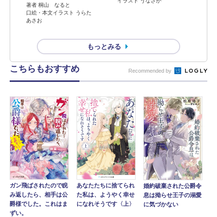
イラスト うなさか
著者 桐山 なると
口絵・本文イラスト うらた
あさお
もっとみる
こちらもおすすめ
Recommended by
ガン飛ばされたので睨
あなたたちに捨てられ
婚約破棄された公爵令
み返したら、相手は公
た私は、ようやく幸せ
息は拗らせ王子の溺愛
爵様でした。これはま
になれそうです〈上〉
に気づかない
ずい。