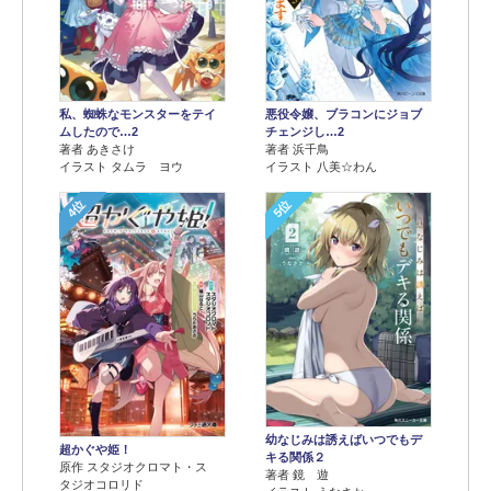
悪役令嬢、ブラコンにジョブ
私、蜘蛛なモンスターをテイ
チェンジし…2
ムしたので…2
著者 浜千鳥
著者 あきさけ
イラスト 八美☆わん
イラスト タムラ ヨウ
4位
5位
幼なじみは誘えばいつでもデ
超かぐや姫！
キる関係２
原作 スタジオクロマト・ス
著者 鏡 遊
タジオコロリド