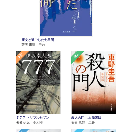
魔女と過ごした七日間
著者 東野 圭吾
2位
3位
７７７ トリプルセブン
殺人の門 上 新装版
著者 伊坂 幸太郎
著者 東野 圭吾