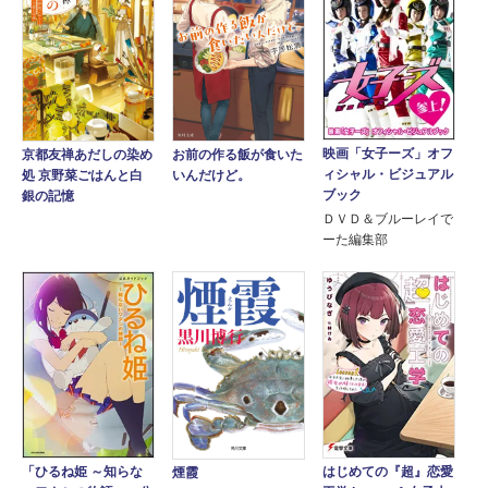
映画「女子ーズ」オフ
京都友禅あだしの染め
お前の作る飯が食いた
ィシャル・ビジュアル
処 京野菜ごはんと白
いんだけど。
ブック
銀の記憶
ＤＶＤ＆ブルーレイで
ーた編集部
「ひるね姫 ～知らな
はじめての『超』恋愛
煙霞