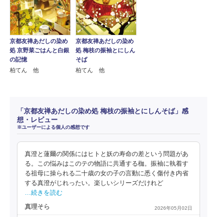
京都友禅あだしの染め
京都友禅あだしの染め
処 京野菜ごはんと白銀
処 梅枝の振袖とにしん
の記憶
そば
柏てん 他
柏てん 他
「京都友禅あだしの染め処 梅枝の振袖とにしんそば」感
想・レビュー
※ユーザーによる個人の感想です
真澄と蓮爾の関係にはヒトと妖の寿命の差という問題があ
る。この悩みはこのテの物語に共通する枷。振袖に執着す
る祖母に操られる二十歳の女の子の言動に悉く傷付き内省
する真澄がじれったい。楽しいシリーズだけれど
…続きを読む
真理そら
2026年05月02日