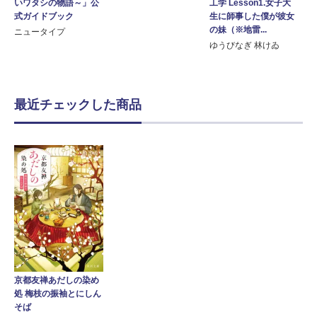
いワタシの物語～」公
工学 Lesson1.女子大
式ガイドブック
生に師事した僕が彼女
の妹（※地雷...
ニュータイプ
ゆうびなぎ 林けゐ
最近チェックした商品
京都友禅あだしの染め
処 梅枝の振袖とにしん
そば