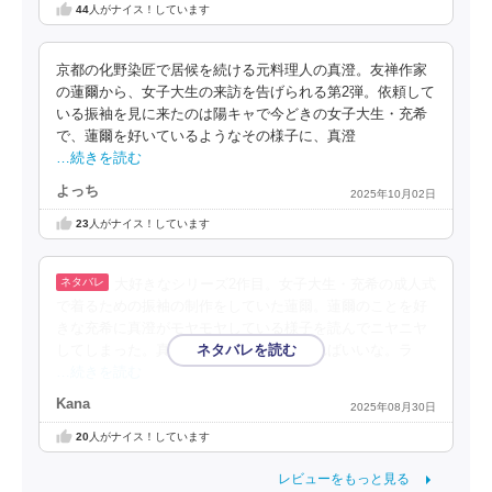
44
人がナイス！しています
京都の化野染匠で居候を続ける元料理人の真澄。友禅作家
の蓮爾から、女子大生の来訪を告げられる第2弾。依頼して
いる振袖を見に来たのは陽キャで今どきの女子大生・充希
で、蓮爾を好いているようなその様子に、真澄
…続きを読む
よっち
2025年10月02日
23
人がナイス！しています
大好きなシリーズ2作目。女子大生・充希の成人式
で着るための振袖の制作をしていた蓮爾。蓮爾のことを好
きな充希に真澄がモヤモヤしている様子を読んでニヤニヤ
してしまった。真澄と蓮爾の距離が縮まればいいな。ラ
…続きを読む
Kana
2025年08月30日
20
人がナイス！しています
レビューをもっと見る