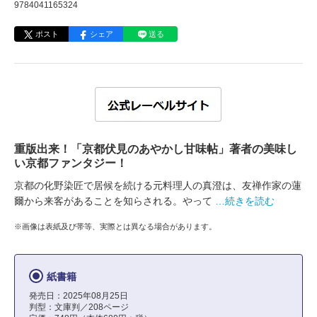
9784041165324
ポスト
シェア
送る
重版出来！「京都伏見のあやかし甘味帖」著者の美味し
い京都ファンタジー！
京都の化野染匠で居候を続ける元料理人の真澄は、友禅作家の蓮
爾から来客があることを知らされる。やって
…続きを読む
※画像は表紙及び帯等、実際とは異なる場合があります。
紙書籍
発売日：2025年08月25日
判型：文庫判／208ページ