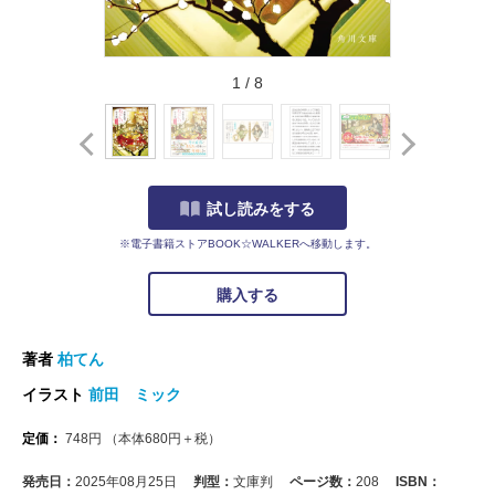
1
/
8
試し読みをする
※電子書籍ストアBOOK☆WALKERへ移動します。
購入する
著者
柏てん
イラスト
前田 ミック
定価：
748
円
（本体
680
円＋税）
発売日：
2025年08月25日
判型：
文庫判
ページ数：
208
ISBN：