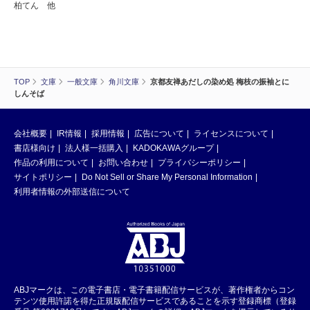
柏てん 他
TOP
文庫
一般文庫
角川文庫
京都友禅あだしの染め処 梅枝の振袖とに
しんそば
会社概要
IR情報
採用情報
広告について
ライセンスについて
書店様向け
法人様一括購入
KADOKAWAグループ
作品の利用について
お問い合わせ
プライバシーポリシー
サイトポリシー
Do Not Sell or Share My Personal Information
利用者情報の外部送信について
ABJマークは、この電子書店・電子書籍配信サービスが、著作権者からコン
テンツ使用許諾を得た正規版配信サービスであることを示す登録商標（登録