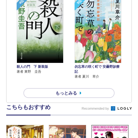
4位
5位
殺人の門 下 新装版
勿忘草の咲く町で 安曇野診療
著者 東野 圭吾
記
著者 夏川 草介
もっとみる
こちらもおすすめ
Recommended by