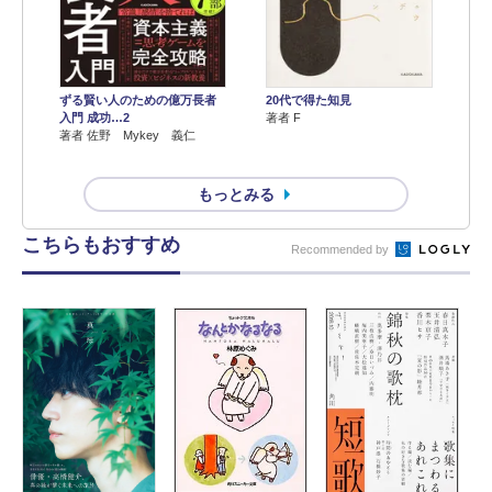
ずる賢い人のための億万長者
20代で得た知見
入門 成功…2
著者 F
著者 佐野 Mykey 義仁
もっとみる
こちらもおすすめ
Recommended by