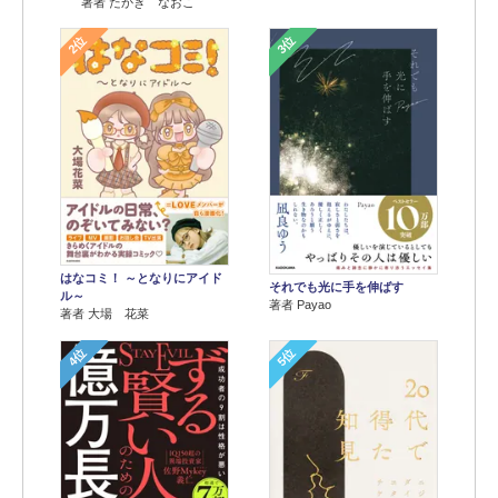
著者 たかぎ なおこ
2位
3位
はなコミ！ ～となりにアイド
それでも光に手を伸ばす
ル～
著者 Payao
著者 大場 花菜
4位
5位