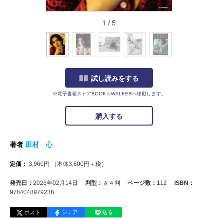
1
/
5
試し読みをする
※電子書籍ストアBOOK☆WALKERへ移動します。
購入する
著者
田村 心
定価：
3,960
円
（本体
3,600
円＋税）
発売日：
2026年02月14日
判型：
Ａ４判
ページ数：
112
ISBN：
9784048979238
ポスト
シェア
送る