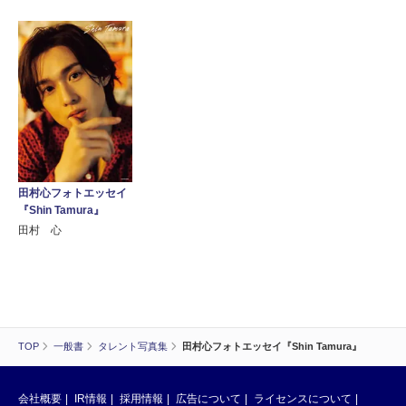
田村心フォトエッセイ
『Shin Tamura』
田村 心
TOP
一般書
タレント写真集
田村心フォトエッセイ『Shin Tamura』
会社概要
IR情報
採用情報
広告について
ライセンスについて