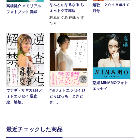
なんとかなるなる ち
短歌 ２０１８年１０
高橋健介 メモリアル
ょっトク文庫版
月号
フォトブック 真縁
林原めぐみ 内田かず
ひろ
惑溺 MINAMOフォト
エッセイ
ウナギ・サヤカ1stフ
miiフォトエッセイ ひ
ォトエッセイ 逆査
とりぼっち、ときど
定、解禁。
き…。
最近チェックした商品