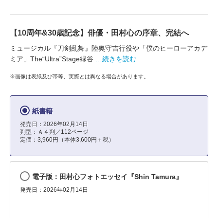
【10周年&30歳記念】俳優・田村心の序章、完結へ
ミュージカル『刀剣乱舞』陸奥守吉行役や「僕のヒーローアカデ
ミア」The“Ultra”Stage緑谷
…続きを読む
※画像は表紙及び帯等、実際とは異なる場合があります。
紙書籍
発売日：2026年02月14日
判型：Ａ４判／112ページ
定価：3,960円（本体3,600円＋税）
電子版：田村心フォトエッセイ『Shin Tamura』
発売日：2026年02月14日