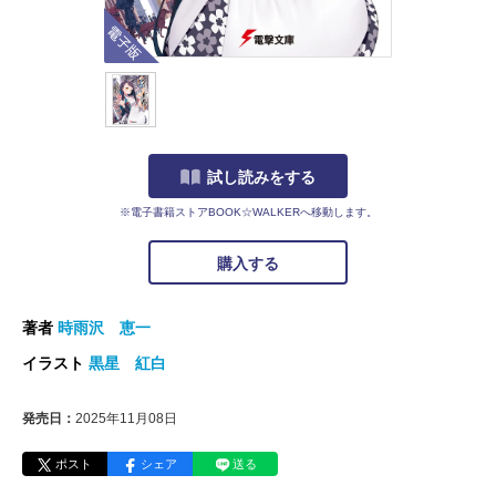
電子版
試し読みをする
※電子書籍ストアBOOK☆WALKERへ移動します。
購入する
著者
時雨沢 恵一
イラスト
黒星 紅白
発売日：
2025年11月08日
ポスト
シェア
送る