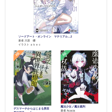
ソードアート・オンライン マテリアル…2
著者 川原 礫
イラスト ａｂｅｃ
2位
3位
魔法少女ノ魔女裁判
デスマーチからはじまる異世
著者 Acacia