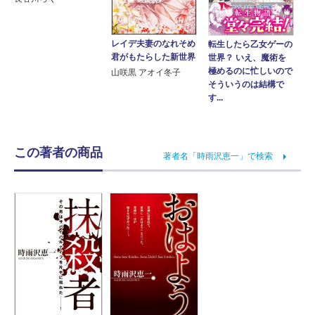
レイデ夫妻のなれそめ
転生したら乙女ゲーの
君がもたらした新世界
世界？ いえ、魔術を
極めるのに忙しいので
山咲黒 アオイ冬子
そういうのは結構で
す...
この著者の商品
著者名「時雨沢恵一」で検索