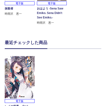
電子版
電子版
抹殺者
おはよう ‐Sena Saw
Emiko. Sena Didn't
時雨沢 恵一
See Emiko.‐
時雨沢 恵一
最近チェックした商品
電子版