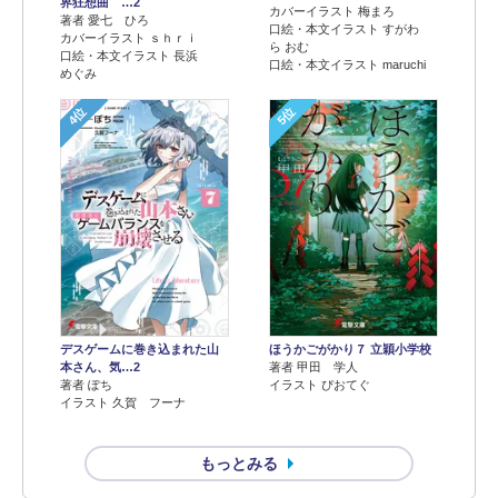
界狂想曲 …2
カバーイラスト 梅まろ
著者 愛七 ひろ
口絵・本文イラスト すがわ
カバーイラスト ｓｈｒｉ
ら おむ
口絵・本文イラスト 長浜
口絵・本文イラスト maruchi
めぐみ
4位
5位
デスゲームに巻き込まれた山
ほうかごがかり７ 立穎小学校
本さん、気…2
著者 甲田 学人
著者 ぽち
イラスト ぴおてぐ
イラスト 久賀 フーナ
もっとみる