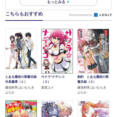
もっとみる
こちらもおすすめ
Recommended by
とある魔術の禁書目録
サクラ*ナデシコ
創約 とある魔術の禁
外典書庫（１）
（３）
書目録（３）
鎌池和馬 はいむらき
葉賀ユイ
鎌池和馬 はいむらき
よたか
よたか