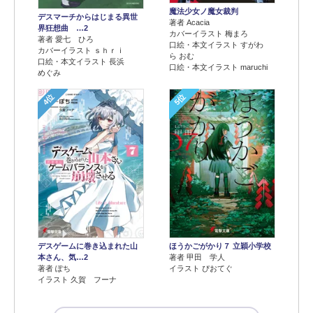
魔法少女ノ魔女裁判
デスマーチからはじまる異世
著者 Acacia
界狂想曲 …2
カバーイラスト 梅まろ
著者 愛七 ひろ
口絵・本文イラスト すがわ
カバーイラスト ｓｈｒｉ
ら おむ
口絵・本文イラスト 長浜
口絵・本文イラスト maruchi
めぐみ
4位
5位
デスゲームに巻き込まれた山
ほうかごがかり７ 立穎小学校
本さん、気…2
著者 甲田 学人
著者 ぽち
イラスト ぴおてぐ
イラスト 久賀 フーナ