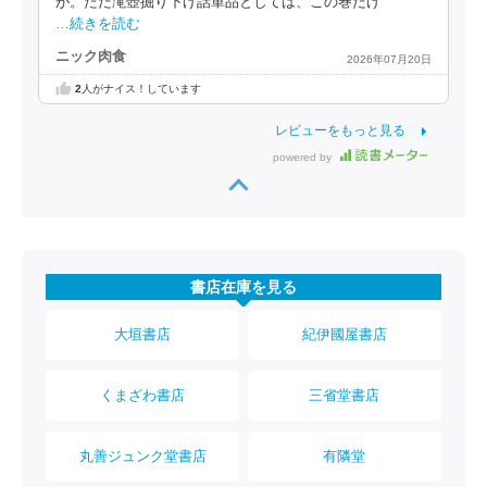
が。ただ滝壺掘り下げ話単品としては、この巻だけ
…続きを読む
ニック肉食
2026年07月20日
2
人がナイス！しています
レビューをもっと見る
powered by
書店在庫を見る
大垣書店
紀伊國屋書店
くまざわ書店
三省堂書店
丸善ジュンク堂書店
有隣堂