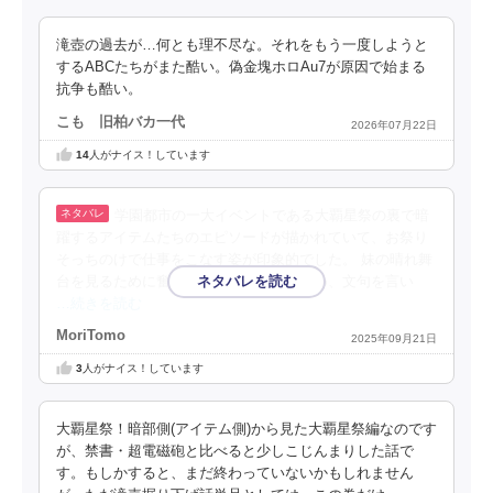
滝壺の過去が…何とも理不尽な。それをもう一度しようと
するABCたちがまた酷い。偽金塊ホロAu7が原因で始まる
抗争も酷い。
こも 旧柏バカ一代
2026年07月22日
14
人がナイス！しています
学園都市の一大イベントである大覇星祭の裏で暗
躍するアイテムたちのエピソードが描かれていて、お祭り
そっちのけで仕事をこなす姿が印象的でした。 妹の晴れ舞
台を見るために奮闘するフレンダをはじめ、文句を言い
…続きを読む
MoriTomo
2025年09月21日
3
人がナイス！しています
大覇星祭！暗部側(アイテム側)から見た大覇星祭編なのです
が、禁書・超電磁砲と比べると少しこじんまりした話で
す。もしかすると、まだ終わっていないかもしれません