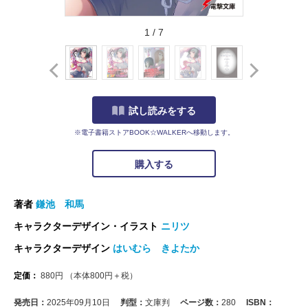
1
/
7
試し読みをする
※電子書籍ストアBOOK☆WALKERへ移動します。
購入する
著者
鎌池 和馬
キャラクターデザイン・イラスト
ニリツ
キャラクターデザイン
はいむら きよたか
定価：
880
円
（本体
800
円＋税）
発売日：
2025年09月10日
判型：
文庫判
ページ数：
280
ISBN：