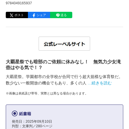
9784049165937
ポスト
シェア
送る
大覇星祭でも暗部のご依頼に休みなし！ 無気力少女滝
壺はやる気で！？
大覇星祭。学園都市の全学校が合同で行う超大規模な体育祭だ。
数少ない一般開放の機会でもあり、多くの人
…続きを読む
※画像は表紙及び帯等、実際とは異なる場合があります。
紙書籍
発売日：2025年09月10日
判型：文庫判／280ページ